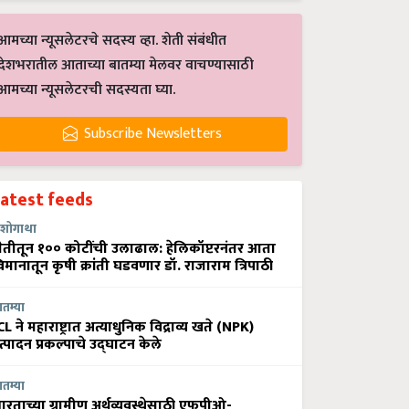
आमच्या न्यूसलेटरचे सदस्य व्हा. शेती संबंधीत
देशभरातील आताच्या बातम्या मेलवर वाचण्यासाठी
आमच्या न्यूसलेटरची सदस्यता घ्या.
Subscribe Newsletters
Latest feeds
शोगाथा
ेतीतून १०० कोटींची उलाढाल: हेलिकॉप्टरनंतर आता
िमानातून कृषी क्रांती घडवणार डॉ. राजाराम त्रिपाठी
ातम्या
CL ने महाराष्ट्रात अत्याधुनिक विद्राव्य खते (NPK)
त्पादन प्रकल्पाचे उद्घाटन केले
ातम्या
ारताच्या ग्रामीण अर्थव्यवस्थेसाठी एफपीओ-