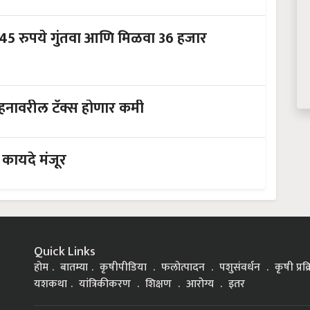
45 रुपये गुंतवा आणि मिळवा 36 हजार
देशात नवी टोल पाॅलिसी येणार, 'या' वाहनावरील टॅक्स होणार कमी
 कायदे मंजूर
Quick Links
होम
बातम्या
कृषीपीडिया
फलोत्पादन
पशुसंवर्धन
कृषी प्रक
यशकथा
यांत्रिकीकरण
शिक्षण
आरोग्य
इतर