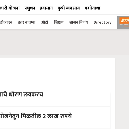
कारी योजना
पशुधन
हवामान
कृषी व्यवसाय
यशोगाथा
ोत्पादन
इतर बातम्या
ऑटो
शिक्षण
शासन निर्णय
Directory
हिताचे धोरण लवकरच
कोरोनामुळे मृत्यू झाल्यास या सरकारी योजनेतुन मिळतील 2 लाख रुपये