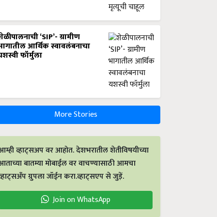
शेळीपालनाची ‘SIP’- ग्रामीण
भागातील आर्थिक स्वावलंबनाचा
यशस्वी फॉर्मुला
More Stories
आम्ही व्हाट्सअप वर आहोत. देशभरातील शेतीविषयीच्या
आताच्या बातम्या मोबाईल वर वाचण्यासाठी आमचा
व्हाट्सअँप ग्रुपला जॉईन करा.व्हाट्सएप से जुड़ें.
Join on WhatsApp