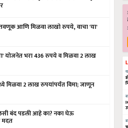
तर
ुंतवणूक आणि मिळवा लाखो रुपये, वाचा 'या'
' योजनेत भरा 436 रुपये व मिळवा 2 लाख
य
श
ये मिळवा 2 लाख रुपयांपर्यंत विमा; जाणून
व
ब
I
उ
सी बंद पडली आहे का? नका घेऊ
ी मदत
ब
भ