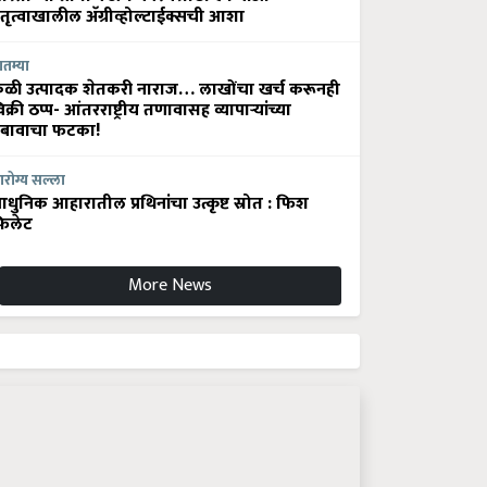
ेतृत्वाखालील अ‍ॅग्रीव्होल्टाईक्सची आशा
ातम्या
ेळी उत्पादक शेतकरी नाराज… लाखोंचा खर्च करूनही
िक्री ठप्प- आंतरराष्ट्रीय तणावासह व्यापाऱ्यांच्या
बावाचा फटका!
रोग्य सल्ला
धुनिक आहारातील प्रथिनांचा उत्कृष्ट स्रोत : फिश
िलेट
More News