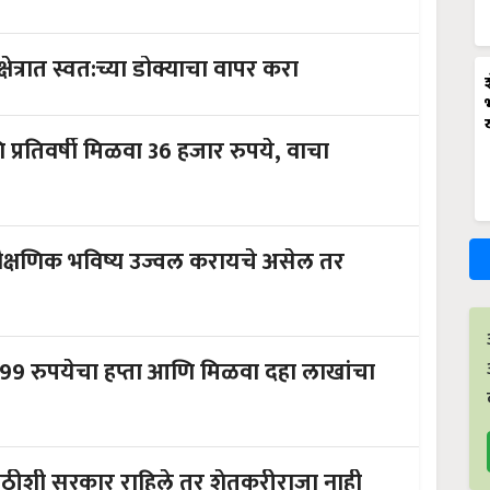
शेती करायची आहे ना! तर मग शेती या क्षेत्रात स्वत:च्या डोक्याचा वापर करा
्रतिवर्षी मिळवा 36 हजार रुपये, वाचा
 शैक्षणिक भविष्य उज्वल करायचे असेल तर
299 रुपयेचा हप्ता आणि मिळवा दहा लाखांचा
पाठीशी सरकार राहिले तर शेतकरीराजा नाही