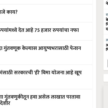
न
हणजे काय?
ब
क
व
ांमध्ये देत आहे 75 हजार रुपयांचा नफा
द
आ
आ
एकदा गुंतवणूक केल्यास आयुष्यभरासाठी पेन्शन
फ
कांसाठी सरकारची 'ही' विमा योजना आहे खूप
शा गुंतवणुकीतून हवा असेल लाखात परतावा
देशीर