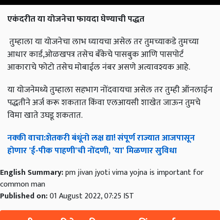
एकंदरीत
या
योजनेचा
फायदा
घेण्याची
पद्धत
तुम्हाला या योजनेचा लाभ घ्यायचा असेल तर तुमच्याकडे तुमच्या
आधार कार्ड,ओळखपत्र तसेच बँकेचे पासबुक आणि पासपोर्ट
आकाराचे फोटो तसेच मोबाईल नंबर असणे अत्यावश्यक आहे.
या योजनेमध्ये तुम्हाला सहभाग नोंदवायचा असेल तर तुम्ही ऑनलाईन
पद्धतीने अर्ज करू शकतात किंवा एलआयसी शाखेत जाऊन तुमचे
विमा खाते उघडू शकतात.
नक्की
वाचा
:
शेतकरी
बंधूंनो
लक्ष
द्या
!
संपूर्ण
राज्यात
आजपासून
होणार
'
ई
-
पीक
पाहणी
'
ची
नोंदणी
, '
या
'
मिळणार
सुविधा
English Summary:
pm jivan jyoti vima yojna is important for
common man
Published on:
01 August 2022, 07:25 IST