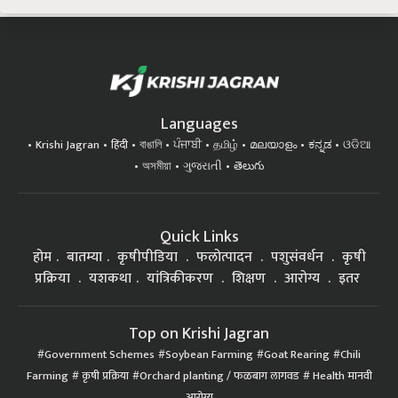
Languages
Krishi Jagran
हिंदी
বাঙালি
ਪੰਜਾਬੀ
தமிழ்
മലയാളം
ಕನ್ನಡ
ଓଡିଆ
অসমীয়া
ગુજરાતી
తెలుగు
Quick Links
होम
बातम्या
कृषीपीडिया
फलोत्पादन
पशुसंवर्धन
कृषी
प्रक्रिया
यशकथा
यांत्रिकीकरण
शिक्षण
आरोग्य
इतर
Top on Krishi Jagran
Government Schemes
Soybean Farming
Goat Rearing
Chili
Farming
कृषी प्रक्रिया
Orchard planting / फळबाग लागवड
Health मानवी
आरोग्य