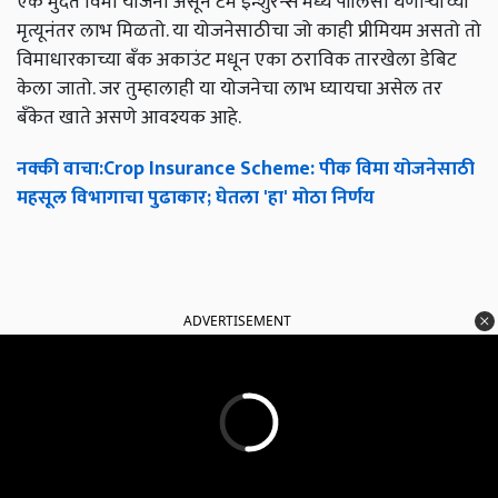
एक मुदत विमा योजना असून टर्म इन्शुरन्स मध्ये पॉलिसी घेणाऱ्याच्या
मृत्यूनंतर लाभ मिळतो. या योजनेसाठीचा जो काही प्रीमियम असतो तो
विमाधारकाच्या बँक अकाउंट मधून एका ठराविक तारखेला डेबिट
केला जातो. जर तुम्हालाही या योजनेचा लाभ घ्यायचा असेल तर
बँकेत खाते असणे आवश्यक आहे.
नक्की
वाचा
:Crop Insurance Scheme:
पीक
विमा
योजनेसाठी
महसूल
विभागाचा
पुढाकार
;
घेतला
'
हा
'
मोठा
निर्णय
ADVERTISEMENT