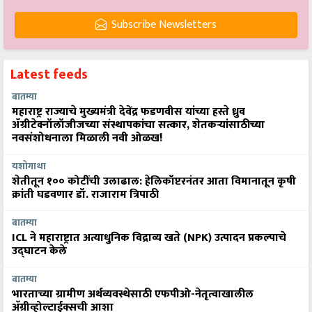
Subscribe Newsletters
Latest feeds
बातम्या
महाराष्ट्र राज्याचे मुख्यमंत्री देवेंद्र फडणवीस यांच्या हस्ते ध्रुव
ॲग्रीटेक्नॉलॉजीजच्या संस्थापकांचा सत्कार, शेतकऱ्यांसाठीच्या
नवसंशोधनाला मिळाली नवी ओळख!
यशोगाथा
शेतीतून १०० कोटींची उलाढाल: हेलिकॉप्टरनंतर आता विमानातून कृषी
क्रांती घडवणार डॉ. राजाराम त्रिपाठी
बातम्या
ICL ने महाराष्ट्रात अत्याधुनिक विद्राव्य खते (NPK) उत्पादन प्रकल्पाचे
उद्घाटन केले
बातम्या
भारताच्या ग्रामीण अर्थव्यवस्थेसाठी एफपीओ-नेतृत्वाखालील
अ‍ॅग्रीव्होल्टाईक्सची आशा