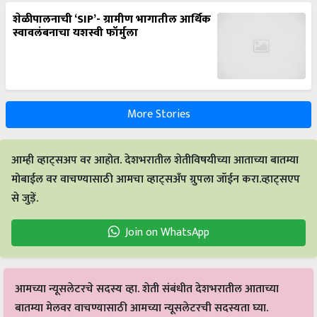
शेळीपालनाची ‘SIP’- ग्रामीण भागातील आर्थिक
स्वावलंबनाचा यशस्वी फॉर्मुला
More Stories
आम्ही व्हाट्सअप वर आहोत. देशभरातील शेतीविषयीच्या आताच्या बातम्या
मोबाईल वर वाचण्यासाठी आमचा व्हाट्सअँप ग्रुपला जॉईन करा.व्हाट्सएप
से जुड़ें.
Join on WhatsApp
आमच्या न्यूसलेटरचे सदस्य व्हा. शेती संबंधीत देशभरातील आताच्या
बातम्या मेलवर वाचण्यासाठी आमच्या न्यूसलेटरची सदस्यता घ्या.