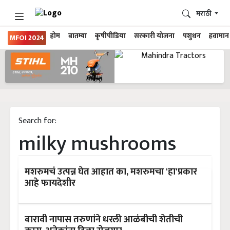
मराठी
होम
बातम्या
कृषीपीडिया
सरकारी योजना
पशुधन
हवामान
MFOI 2024
Search for:
milky mushrooms
मशरुमचं उत्पन्न घेत आहात का, मशरुमचा 'हा'प्रकार
आहे फायदेशीर
बारावी नापास तरुणांने धरली आळंबीची शेतीची