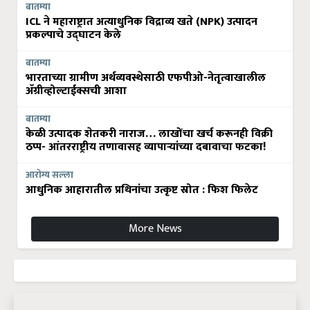
बातम्या
ICL ने महाराष्ट्रात अत्याधुनिक विद्राव्य खते (NPK) उत्पादन
प्रकल्पाचे उद्घाटन केले
बातम्या
भारताच्या ग्रामीण अर्थव्यवस्थेसाठी एफपीओ-नेतृत्वाखालील
अ‍ॅग्रीव्होल्टाईक्सची आशा
बातम्या
केळी उत्पादक शेतकरी नाराज… लाखोंचा खर्च करूनही विक्री
ठप्प- आंतरराष्ट्रीय तणावासह व्यापाऱ्यांच्या दबावाचा फटका!
आरोग्य सल्ला
आधुनिक आहारातील प्रथिनांचा उत्कृष्ट स्रोत : फिश फिलेट
More News