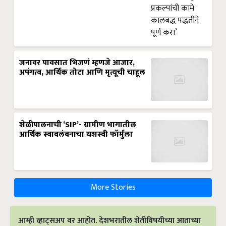
जनावर पावसात भिजणं म्हणजे आजार,
अपंगत्व, आर्थिक तोटा आणि मृत्यूची चाहूल
शेळीपालनाची ‘SIP’- ग्रामीण भागातील
आर्थिक स्वावलंबनाचा यशस्वी फॉर्मुला
More Stories
आम्ही व्हाट्सअप वर आहोत. देशभरातील शेतीविषयीच्या आताच्या