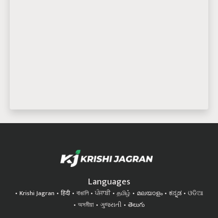
Languages
Krishi Jagran
हिंदी
বাঙালি
ਪੰਜਾਬੀ
தமிழ்
മലയാളം
ಕನ್ನಡ
ଓଡିଆ
অসমীয়া
ગુજરાતી
తెలుగు