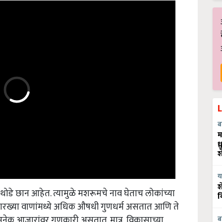
ब
म
ध
श
य
श
डे छान आहेत. त्यामुळे मशरूमचे नाव घेताच लोकांच्या
व
सारख्या वाणांमध्ये अधिक औषधी गुणधर्म असतात आणि ते
ा अनेक आजारांवर गुणकारी असतात. मात्र, विकासाच्या
ब