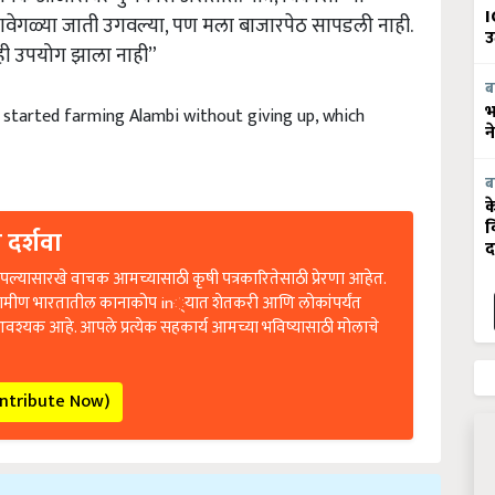
वेगवेगळ्या जाती उगवल्या, पण मला बाजारपेठ सापडली नाही.
I
उ
 काही उपयोग झाला नाही”
ब
he started farming Alambi without giving up, which
भ
न
ब
क
 दर्शवा
व
द
ल्यासारखे वाचक आमच्यासाठी कृषी पत्रकारितेसाठी प्रेरणा आहेत.
रामीण भारतातील कानाकोप in्यात शेतकरी आणि लोकांपर्यंत
आवश्यक आहे. आपले प्रत्येक सहकार्य आमच्या भविष्यासाठी मोलाचे
ontribute Now)