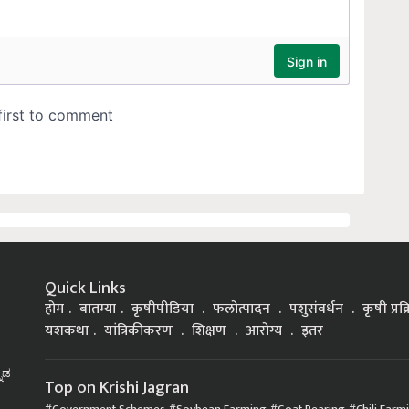
Quick Links
होम
बातम्या
कृषीपीडिया
फलोत्पादन
पशुसंवर्धन
कृषी प्रक
यशकथा
यांत्रिकीकरण
शिक्षण
आरोग्य
इतर
್ನಡ
Top on Krishi Jagran
Government Schemes
Soybean Farming
Goat Rearing
Chili Farm