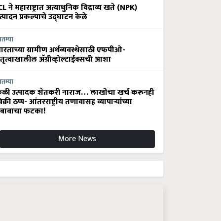
CL ने महाराष्ट्रात अत्याधुनिक विद्राव्य खते (NPK)
त्पादन प्रकल्पाचे उद्घाटन केले
ातम्या
ारताच्या ग्रामीण अर्थव्यवस्थेसाठी एफपीओ-
ेतृत्वाखालील अ‍ॅग्रीव्होल्टाईक्सची आशा
ातम्या
ेळी उत्पादक शेतकरी नाराज… लाखोंचा खर्च करूनही
िक्री ठप्प- आंतरराष्ट्रीय तणावासह व्यापाऱ्यांच्या
बावाचा फटका!
More News