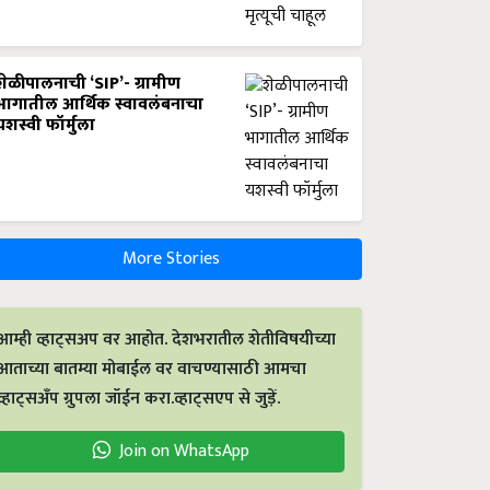
शेळीपालनाची ‘SIP’- ग्रामीण
भागातील आर्थिक स्वावलंबनाचा
यशस्वी फॉर्मुला
More Stories
आम्ही व्हाट्सअप वर आहोत. देशभरातील शेतीविषयीच्या
आताच्या बातम्या मोबाईल वर वाचण्यासाठी आमचा
व्हाट्सअँप ग्रुपला जॉईन करा.व्हाट्सएप से जुड़ें.
Join on WhatsApp