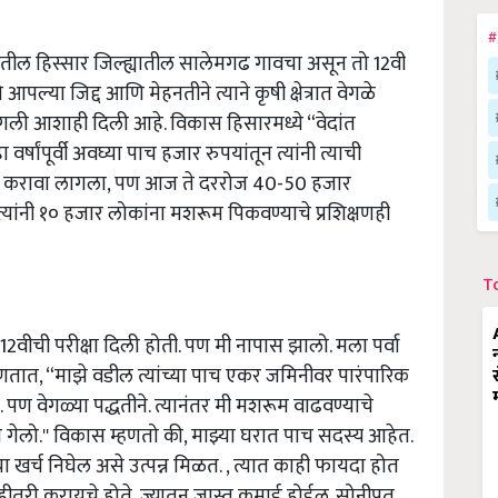
#
णातील हिस्सार जिल्ह्यातील सालेमगढ गावचा असून तो 12वी
्या जिद्द आणि मेहनतीने त्याने कृषी क्षेत्रात वेगळे
ली आशाही दिली आहे. विकास हिसारमध्ये “वेदांत
षांपूर्वी अवघ्या पाच हजार रुपयांतून त्यांनी त्याची
स सहन करावा लागला, पण आज ते दररोज 40-50 हजार
यांनी १० हजार लोकांना मशरूम पिकवण्याचे प्रशिक्षणही
T
12वीची परीक्षा दिली होती. पण मी नापास झालो. मला पर्वा
े म्हणतात, “माझे वडील त्यांच्या पाच एकर जमिनीवर पारंपारिक
ण वेगळ्या पद्धतीने. त्यानंतर मी मशरूम वाढवण्याचे
ा गेलो.'' विकास म्हणतो की, माझ्या घरात पाच सदस्य आहेत.
चा खर्च निघेल असे उत्पन्न मिळत. , त्यात काही फायदा होत
हीतरी करायचे होते, ज्यातून जास्त कमाई होईल. सोनीपत