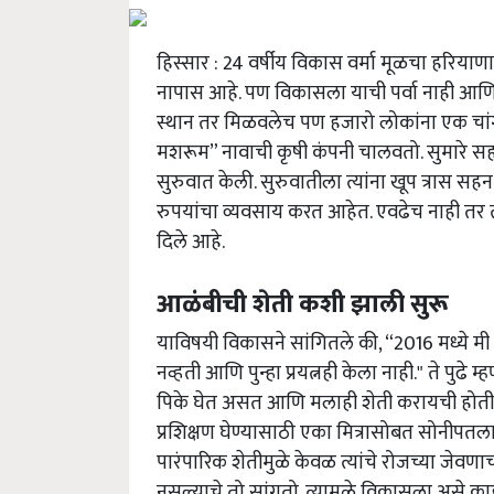
हिस्सार : 24 वर्षीय विकास वर्मा मूळचा हरिया
नापास आहे. पण विकासला याची पर्वा नाही आणि आपल
स्थान तर मिळवलेच पण हजारो लोकांना एक चांग
मशरूम” नावाची कृषी कंपनी चालवतो. सुमारे सहा वर्
सुरुवात केली. सुरुवातीला त्यांना खूप त्रा
रुपयांचा व्यवसाय करत आहेत. एवढेच नाही तर त्
दिले आहे.
आळंबीची शेती कशी झाली सुरू
याविषयी विकासने सांगितले की, “2016 मध्ये मी 
नव्हती आणि पुन्हा प्रयत्नही केला नाही." ते पुढ
पिके घेत असत आणि मलाही शेती करायची होती. प
प्रशिक्षण घेण्यासाठी एका मित्रासोबत सोनीपतल
पारंपारिक शेतीमुळे केवळ त्यांचे रोजच्या जेवणा
नसल्याचे तो सांगतो. त्यामुळे विकासला असे का