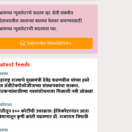
आमच्या न्यूसलेटरचे सदस्य व्हा. शेती संबंधीत
देशभरातील आताच्या बातम्या मेलवर वाचण्यासाठी
आमच्या न्यूसलेटरची सदस्यता घ्या.
Subscribe Newsletters
Latest feeds
ातम्या
हाराष्ट्र राज्याचे मुख्यमंत्री देवेंद्र फडणवीस यांच्या हस्ते
्रुव ॲग्रीटेक्नॉलॉजीजच्या संस्थापकांचा सत्कार,
ेतकऱ्यांसाठीच्या नवसंशोधनाला मिळाली नवी ओळख!
शोगाथा
ेतीतून १०० कोटींची उलाढाल: हेलिकॉप्टरनंतर आता
िमानातून कृषी क्रांती घडवणार डॉ. राजाराम त्रिपाठी
ातम्या