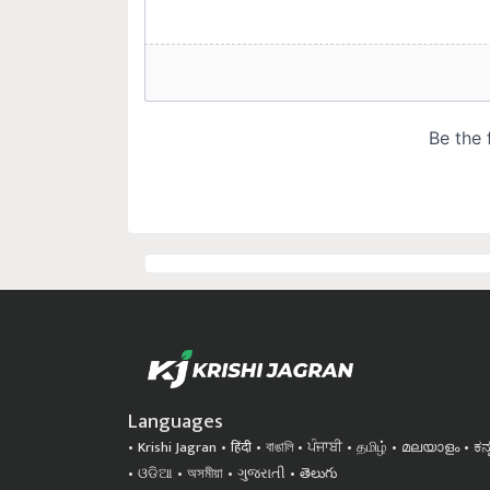
Languages
Krishi Jagran
हिंदी
বাঙালি
ਪੰਜਾਬੀ
தமிழ்
മലയാളം
ಕನ
ଓଡିଆ
অসমীয়া
ગુજરાતી
తెలుగు