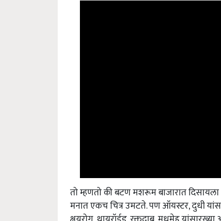
तो म्हणतो की बटण मशरूम बाजारात दिसायला थो
मनात एकच चित्र उमटते. पण ऑयस्टर, दुधी यां
क्षयरोग, थायरॉईड, रक्तदाब, मधुमेह यांसारख्य