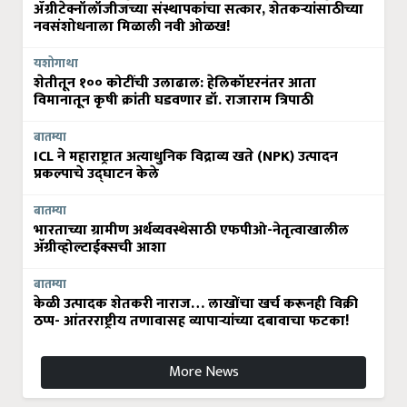
ॲग्रीटेक्नॉलॉजीजच्या संस्थापकांचा सत्कार, शेतकऱ्यांसाठीच्या
नवसंशोधनाला मिळाली नवी ओळख!
यशोगाथा
शेतीतून १०० कोटींची उलाढाल: हेलिकॉप्टरनंतर आता
विमानातून कृषी क्रांती घडवणार डॉ. राजाराम त्रिपाठी
बातम्या
ICL ने महाराष्ट्रात अत्याधुनिक विद्राव्य खते (NPK) उत्पादन
प्रकल्पाचे उद्घाटन केले
बातम्या
भारताच्या ग्रामीण अर्थव्यवस्थेसाठी एफपीओ-नेतृत्वाखालील
अ‍ॅग्रीव्होल्टाईक्सची आशा
बातम्या
केळी उत्पादक शेतकरी नाराज… लाखोंचा खर्च करूनही विक्री
ठप्प- आंतरराष्ट्रीय तणावासह व्यापाऱ्यांच्या दबावाचा फटका!
More News