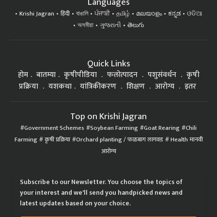
Languages
Krishi Jagran
हिंदी
বাঙালি
ਪੰਜਾਬੀ
தமிழ்
മലയാളം
ಕನ್ನಡ
ଓଡିଆ
অসমীয়া
ગુજરાતી
తెలుగు
Quick Links
होम
बातम्या
कृषीपीडिया
फलोत्पादन
पशुसंवर्धन
कृषी
प्रक्रिया
यशकथा
यांत्रिकीकरण
शिक्षण
आरोग्य
इतर
Top on Krishi Jagran
Government Schemes
Soybean Farming
Goat Rearing
Chili
Farming
कृषी प्रक्रिया
Orchard planting / फळबाग लागवड
Health मानवी
आरोग्य
Subscribe to our Newsletter. You choose the topics of
your interest and we'll send you handpicked news and
latest updates based on your choice.