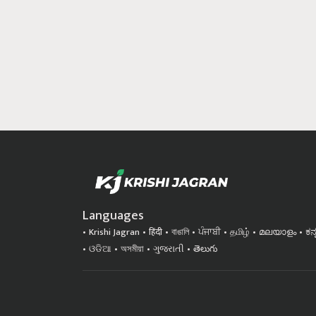
Languages
Krishi Jagran
हिंदी
বাঙালি
ਪੰਜਾਬੀ
தமிழ்
മലയാളം
ಕನ
ଓଡିଆ
অসমীয়া
ગુજરાતી
తెలుగు