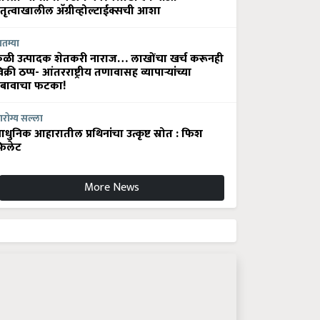
ेतृत्वाखालील अ‍ॅग्रीव्होल्टाईक्सची आशा
ातम्या
ेळी उत्पादक शेतकरी नाराज… लाखोंचा खर्च करूनही
िक्री ठप्प- आंतरराष्ट्रीय तणावासह व्यापाऱ्यांच्या
बावाचा फटका!
रोग्य सल्ला
धुनिक आहारातील प्रथिनांचा उत्कृष्ट स्रोत : फिश
िलेट
More News