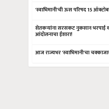
'स्वाभिमानी'ची ऊस परिषद 15 ऑक्टो
शेतकऱ्यांना सरसकट नुकसान भरपाई व
आंदोलनाचा ईशारा!
आज राज्यभर 'स्वाभिमानी'चा चक्काजाम, 