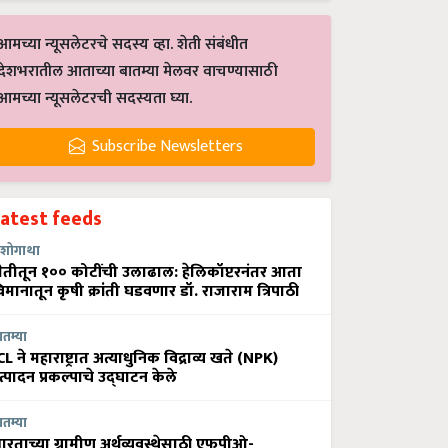
आमच्या न्यूसलेटरचे सदस्य व्हा. शेती संबंधीत
देशभरातील आताच्या बातम्या मेलवर वाचण्यासाठी
आमच्या न्यूसलेटरची सदस्यता घ्या.
Subscribe Newsletters
Latest feeds
शोगाथा
ेतीतून १०० कोटींची उलाढाल: हेलिकॉप्टरनंतर आता
िमानातून कृषी क्रांती घडवणार डॉ. राजाराम त्रिपाठी
ातम्या
CL ने महाराष्ट्रात अत्याधुनिक विद्राव्य खते (NPK)
त्पादन प्रकल्पाचे उद्घाटन केले
ातम्या
ारताच्या ग्रामीण अर्थव्यवस्थेसाठी एफपीओ-