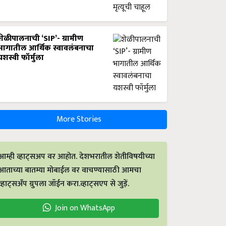
शेळीपालनाची ‘SIP’- ग्रामीण
भागातील आर्थिक स्वावलंबनाचा
यशस्वी फॉर्मुला
More Stories
आम्ही व्हाट्सअप वर आहोत. देशभरातील शेतीविषयीच्या
आताच्या बातम्या मोबाईल वर वाचण्यासाठी आमचा
व्हाट्सअँप ग्रुपला जॉईन करा.व्हाट्सएप से जुड़ें.
Join on WhatsApp