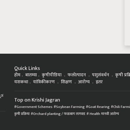
Quick Links
होम
बातम्या
कृषीपीडिया
फलोत्पादन
पशुसंवर्धन
कृषी प्रक
यशकथा
यांत्रिकीकरण
शिक्षण
आरोग्य
इतर
್ನಡ
Top on Krishi Jagran
Government Schemes
Soybean Farming
Goat Rearing
Chili Farm
कृषी प्रक्रिया
Orchard planting / फळबाग लागवड
Health मानवी आरोग्य