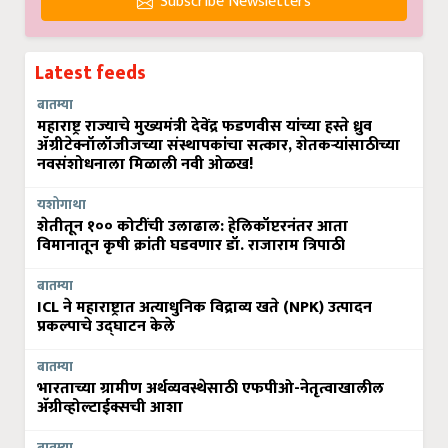
Subscribe Newsletters
Latest feeds
बातम्या
महाराष्ट्र राज्याचे मुख्यमंत्री देवेंद्र फडणवीस यांच्या हस्ते ध्रुव
ॲग्रीटेक्नॉलॉजीजच्या संस्थापकांचा सत्कार, शेतकऱ्यांसाठीच्या
नवसंशोधनाला मिळाली नवी ओळख!
यशोगाथा
शेतीतून १०० कोटींची उलाढाल: हेलिकॉप्टरनंतर आता
विमानातून कृषी क्रांती घडवणार डॉ. राजाराम त्रिपाठी
बातम्या
ICL ने महाराष्ट्रात अत्याधुनिक विद्राव्य खते (NPK) उत्पादन
प्रकल्पाचे उद्घाटन केले
बातम्या
भारताच्या ग्रामीण अर्थव्यवस्थेसाठी एफपीओ-नेतृत्वाखालील
अ‍ॅग्रीव्होल्टाईक्सची आशा