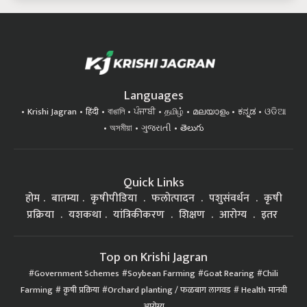
Languages
Krishi Jagran
हिंदी
বাঙালি
ਪੰਜਾਬੀ
தமிழ்
മലയാളം
ಕನ್ನಡ
ଓଡିଆ
অসমীয়া
ગુજરાતી
తెలుగు
Quick Links
होम
बातम्या
कृषीपीडिया
फलोत्पादन
पशुसंवर्धन
कृषी
प्रक्रिया
यशकथा
यांत्रिकीकरण
शिक्षण
आरोग्य
इतर
Top on Krishi Jagran
Government Schemes
Soybean Farming
Goat Rearing
Chili
Farming
कृषी प्रक्रिया
Orchard planting / फळबाग लागवड
Health मानवी
आरोग्य