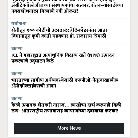
ॲग्रीटेक्नॉलॉजीजच्या संस्थापकांचा सत्कार, शेतकऱ्यांसाठीच्या
नवसंशोधनाला मिळाली नवी ओळख!
यशोगाथा
शेतीतून १०० कोटींची उलाढाल: हेलिकॉप्टरनंतर आता
विमानातून कृषी क्रांती घडवणार डॉ. राजाराम त्रिपाठी
बातम्या
ICL ने महाराष्ट्रात अत्याधुनिक विद्राव्य खते (NPK) उत्पादन
प्रकल्पाचे उद्घाटन केले
बातम्या
भारताच्या ग्रामीण अर्थव्यवस्थेसाठी एफपीओ-नेतृत्वाखालील
अ‍ॅग्रीव्होल्टाईक्सची आशा
बातम्या
केळी उत्पादक शेतकरी नाराज… लाखोंचा खर्च करूनही विक्री
ठप्प- आंतरराष्ट्रीय तणावासह व्यापाऱ्यांच्या दबावाचा फटका!
More News