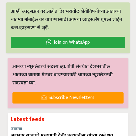
आम्ही व्हाट्सअप वर आहोत. देशभरातील शेतीविषयीच्या आताच्या
बातम्या मोबाईल वर वाचण्यासाठी आमचा व्हाट्सअँप ग्रुपला जॉईन
करा.व्हाट्सएप से जुड़ें.
Join on WhatsApp
आमच्या न्यूसलेटरचे सदस्य व्हा. शेती संबंधीत देशभरातील
आताच्या बातम्या मेलवर वाचण्यासाठी आमच्या न्यूसलेटरची
सदस्यता घ्या.
Subscribe Newsletters
Latest feeds
बातम्या
महाराष्ट्र राज्याचे मुख्यमंत्री देवेंद्र फडणवीस यांच्या हस्ते ध्रुव