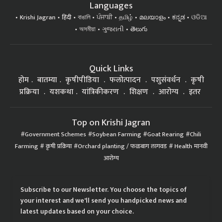
Languages
Krishi Jagran
हिंदी
বাঙালি
ਪੰਜਾਬੀ
தமிழ்
മലയാളം
ಕನ್ನಡ
ଓଡିଆ
অসমীয়া
ગુજરાતી
తెలుగు
Quick Links
होम
बातम्या
कृषीपीडिया
फलोत्पादन
पशुसंवर्धन
कृषी
प्रक्रिया
यशकथा
यांत्रिकीकरण
शिक्षण
आरोग्य
इतर
Top on Krishi Jagran
Government Schemes
Soybean Farming
Goat Rearing
Chili
Farming
कृषी प्रक्रिया
Orchard planting / फळबाग लागवड
Health मानवी
आरोग्य
Subscribe to our Newsletter. You choose the topics of
your interest and we'll send you handpicked news and
latest updates based on your choice.