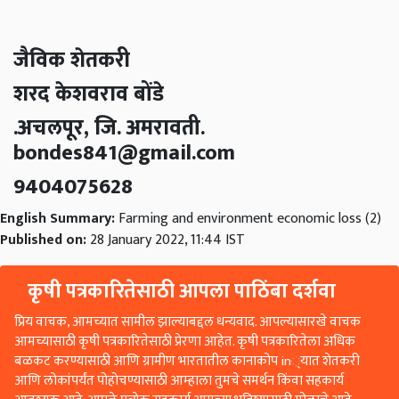
जैविक शेतकरी
शरद केशवराव बोंडे
.अचलपूर, जि. अमरावती.
bondes841@gmail.com
9404075628
English Summary:
Farming and environment economic loss (2)
Published on:
28 January 2022, 11:44 IST
कृषी पत्रकारितेसाठी आपला पाठिंबा दर्शवा
प्रिय वाचक, आमच्यात सामील झाल्याबद्दल धन्यवाद. आपल्यासारखे वाचक
आमच्यासाठी कृषी पत्रकारितेसाठी प्रेरणा आहेत. कृषी पत्रकारितेला अधिक
बळकट करण्यासाठी आणि ग्रामीण भारतातील कानाकोप in्यात शेतकरी
आणि लोकांपर्यंत पोहोचण्यासाठी आम्हाला तुमचे समर्थन किंवा सहकार्य