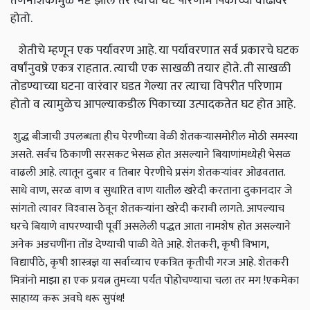
तणनाशकामुळे नष्ट झाले तर त्याचा थेट परिणाम पिकाच्या वाढीवर
होतो.
शेतीचे म्हणून एक पर्यावरण आहे. या पर्यावरणात सर्व प्रकारचे घटक
वर्षांनुवष्रे एकत्र राहतात. त्याची एक साखळी तयार होते. ती साखळी
तोडण्याच्या घटना वारंवार घडत गेल्या तर त्याचा विपरीत परिणाम
होतो व त्यामुळेच आपल्याकडील पिकाच्या उत्पादकतेत घट होत आहे.
शुद्ध बीजाची उपलब्धता हीच पेरणीच्या वेळी शेतकर्‍यासमोरील मोठी समस्या
असते. सर्वच ठिकाणी सरसकट भेसळ होत असल्याने बियाणांमध्येही भेसळ
वाढली आहे. त्यातून दुबार व तिबार पेरणीचे प्रसंग शेतकर्‍यांवर ओढवतात.
साधे वाण, सरळ वाण व सुधारित वाण यातील खरेदी करताना दुकानदार जे
सांगतो त्यावर विश्‍वास ठेवून शेतकर्‍यांना खरेदी करावी लागते. आपल्याच
घरचे बियाणे वापरण्याची पूर्वी असलेली पद्धत आता नामशेष होत असल्याने
अनेक अडचणींना तोंड देण्याची पाळी येते आहे. शेतकरी, कृषी विभाग,
विद्यापीठे, कृषी शास्त्रज्ञ या सर्वाच्याच एकत्रित कृतीची गरज आहे. शेतकरी
मित्रांनो माझा हा एक प्रयत्न तुमच्या पर्यंत पोहोचण्याचा चला तर मग !एकमेका
साहाय्य करू अवघे धरू सुपंथ!