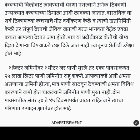
कचर्‍याची विल्हेवाट लावण्याची यंत्रणा नसल्याने अनेक ठिकाणी
उन्हाळ्यात कचर्‍याच्या ढिगाला आगी लावल्या जातात. वास्तविक या
सर्व ठिकाणच्या कचर्‍याचे नीट वर्गीकरण केले व त्याची खतनिर्मिती
केली तर संपूर्ण देशाची जैविक खताची गरज भागवता येईल एवढा
कचरा आपल्या देशात जमा होतो. मात्र या प्रदीर्घकाळ शेतीची योग्य
दिशा देणार्‍या विषयाकडे लक्ष दिले जात नाही. त्यातूनच शेतीची उपेक्षा
होते आहे.
१ हेक्टर जमिनीवर १ मीटर जर पाणी मुरले तर एका पावसाळयत
२५ लाख लिटर पाणी जमिनीत राहू शकते. आपल्याकडे अशी क्षमता
असणार्‍या जमिनी होत्या, मात्र पाणी साठवून ठेवण्याची क्षमता विविध
कारणाने कमी होत चालल्याने जमिनीत पाणी मुरत नाही. दोन
पावसातील अंतर ३० ते ४५ दिवसांपर्यंत वाढत राहिल्याने त्याचा
परिणाम उत्पादन क्षमतेवर होत आहे.
ADVERTISEMENT