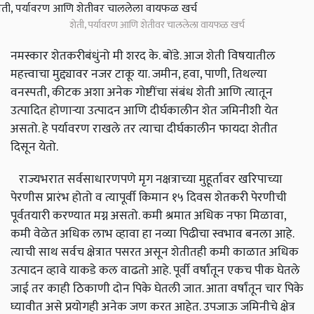
शेती, पर्यावरण आणि शेतीवर चाललेला वायफळ खर्च
नमस्कार शेतकरीबंधुंनो मी शरद के. बोंडे. आज शेती विषयातील
महत्त्वाचा मुद्द्यावर नजर टाकू या. जमीन, हवा, पाणी, तिथल्या
वनस्पती, कीटक अशा अनेक गोष्टींचा संबंध शेती आणि त्यातून
उत्पादित होणार्‍या उत्पादन आणि दीर्घकालीन शेत जमिनीशी येत
असतो. हे पर्यावरण राखले तर त्याचा दीर्घकालीन फायदा शेतीत
दिसून येतो.
राज्यभरात सर्वसाधारणपणे मृग नक्षत्राच्या मुहूर्तावर खरिपाच्या
पेरणीस प्रारंभ होतो व त्यापूर्वी किमान १५ दिवस शेतकरी पेरणीची
पूर्वतयारी करण्यात मग्न असतो. कमी श्रमात अधिक नफा मिळावा,
कमी वेळेत अधिक लाभ व्हावा हा नव्या पिढीचा स्वभाव बनला आहे.
त्याची साथ सर्वच क्षेत्रात पसरत असून शेतीतही कमी काळात अधिक
उत्पादन व्हावे याकडे कल वाढतो आहे. पूर्वी वर्षांतून एकच पीक घेतले
जाई तर काही ठिकाणी दोन पिके घेतली जात. आता वर्षांतून चार पिके
घ्यावीत असे प्रयोगही अनेक जण करत आहेत. उपजाऊ जमिनीचे क्षेत्र