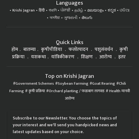
Languages
Krishi Jagran
हिंदी
বাঙালি
ਪੰਜਾਬੀ
தமிழ்
മലയാളം
ಕನ್ನಡ
ଓଡିଆ
অসমীয়া
ગુજરાતી
తెలుగు
Quick Links
होम
बातम्या
कृषीपीडिया
फलोत्पादन
पशुसंवर्धन
कृषी
प्रक्रिया
यशकथा
यांत्रिकीकरण
शिक्षण
आरोग्य
इतर
Top on Krishi Jagran
Government Schemes
Soybean Farming
Goat Rearing
Chili
Farming
कृषी प्रक्रिया
Orchard planting / फळबाग लागवड
Health मानवी
आरोग्य
Subscribe to our Newsletter. You choose the topics of
your interest and we'll send you handpicked news and
latest updates based on your choice.