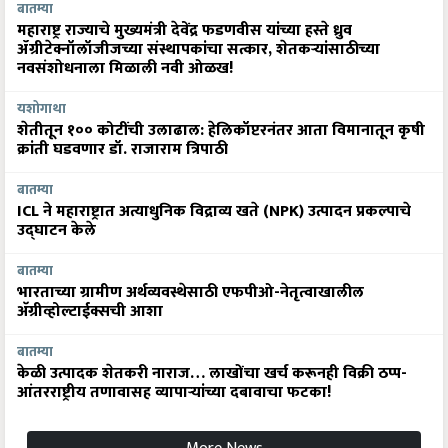
बातम्या
महाराष्ट्र राज्याचे मुख्यमंत्री देवेंद्र फडणवीस यांच्या हस्ते ध्रुव
ॲग्रीटेक्नॉलॉजीजच्या संस्थापकांचा सत्कार, शेतकऱ्यांसाठीच्या
नवसंशोधनाला मिळाली नवी ओळख!
यशोगाथा
शेतीतून १०० कोटींची उलाढाल: हेलिकॉप्टरनंतर आता विमानातून कृषी
क्रांती घडवणार डॉ. राजाराम त्रिपाठी
बातम्या
ICL ने महाराष्ट्रात अत्याधुनिक विद्राव्य खते (NPK) उत्पादन प्रकल्पाचे
उद्घाटन केले
बातम्या
भारताच्या ग्रामीण अर्थव्यवस्थेसाठी एफपीओ-नेतृत्वाखालील
अ‍ॅग्रीव्होल्टाईक्सची आशा
बातम्या
केळी उत्पादक शेतकरी नाराज… लाखोंचा खर्च करूनही विक्री ठप्प-
आंतरराष्ट्रीय तणावासह व्यापाऱ्यांच्या दबावाचा फटका!