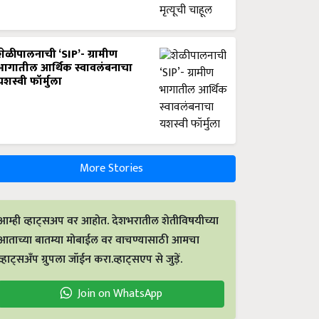
शेळीपालनाची ‘SIP’- ग्रामीण
भागातील आर्थिक स्वावलंबनाचा
यशस्वी फॉर्मुला
More Stories
आम्ही व्हाट्सअप वर आहोत. देशभरातील शेतीविषयीच्या
आताच्या बातम्या मोबाईल वर वाचण्यासाठी आमचा
व्हाट्सअँप ग्रुपला जॉईन करा.व्हाट्सएप से जुड़ें.
Join on WhatsApp