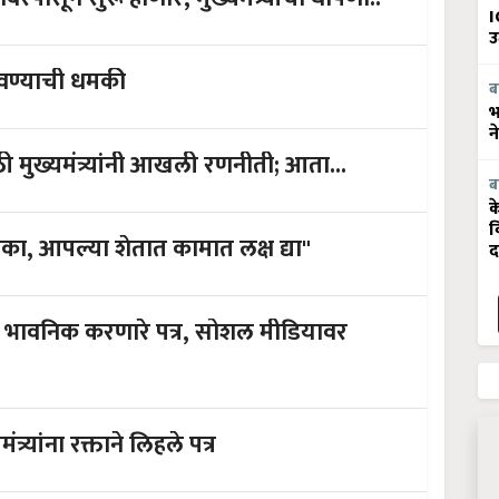
I
उ
 उडवण्याची धमकी
ब
भ
न
 मुख्यमंत्र्यांनी आखली रणनीती; आता...
ब
क
व
 नका, आपल्या शेतात कामात लक्ष द्या"
द
यांना भावनिक करणारे पत्र, सोशल मीडियावर
ंत्र्यांना रक्ताने लिहले पत्र