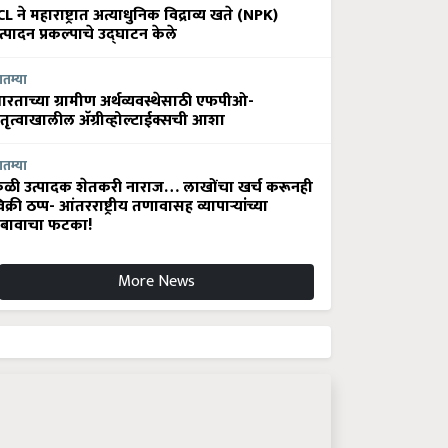
CL ने महाराष्ट्रात अत्याधुनिक विद्राव्य खते (NPK)
त्पादन प्रकल्पाचे उद्घाटन केले
ातम्या
ारताच्या ग्रामीण अर्थव्यवस्थेसाठी एफपीओ-
ेतृत्वाखालील अ‍ॅग्रीव्होल्टाईक्सची आशा
ातम्या
ेळी उत्पादक शेतकरी नाराज… लाखोंचा खर्च करूनही
िक्री ठप्प- आंतरराष्ट्रीय तणावासह व्यापाऱ्यांच्या
बावाचा फटका!
More News