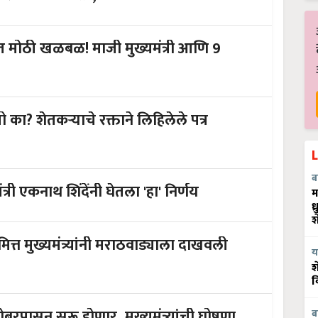
 मोठी खळबळ! माजी मुख्यमंत्री आणि 9
तो का? शेतकऱ्याचे रक्ताने लिहिलेले पत्र
ब
्री एकनाथ शिंदेंनी घेतला 'हा' निर्णय
म
ध
श
ित्त मुख्यमंत्र्यांनी मराठवाड्याला दाखवली
य
श
व
पासून सुरू होणार, मुख्यमंत्र्यांची घोषणा..
ब