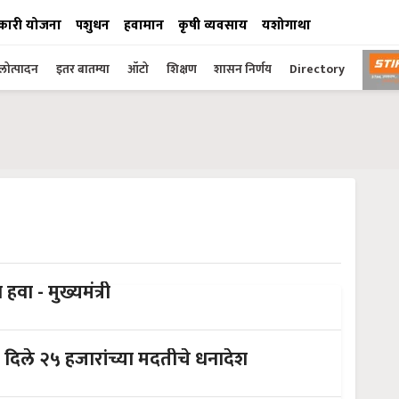
कारी योजना
पशुधन
हवामान
कृषी व्यवसाय
यशोगाथा
ोत्पादन
इतर बातम्या
ऑटो
शिक्षण
शासन निर्णय
Directory
हमीभावऐवजी शेतकऱ्यांना हमखास भाव हवा - मुख्यमंत्री
ंना दिले २५ हजारांच्या मदतीचे धनादेश