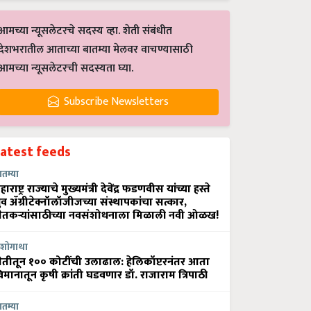
आमच्या न्यूसलेटरचे सदस्य व्हा. शेती संबंधीत
देशभरातील आताच्या बातम्या मेलवर वाचण्यासाठी
आमच्या न्यूसलेटरची सदस्यता घ्या.
Subscribe Newsletters
Latest feeds
ातम्या
हाराष्ट्र राज्याचे मुख्यमंत्री देवेंद्र फडणवीस यांच्या हस्ते
्रुव ॲग्रीटेक्नॉलॉजीजच्या संस्थापकांचा सत्कार,
ेतकऱ्यांसाठीच्या नवसंशोधनाला मिळाली नवी ओळख!
शोगाथा
ेतीतून १०० कोटींची उलाढाल: हेलिकॉप्टरनंतर आता
िमानातून कृषी क्रांती घडवणार डॉ. राजाराम त्रिपाठी
ातम्या