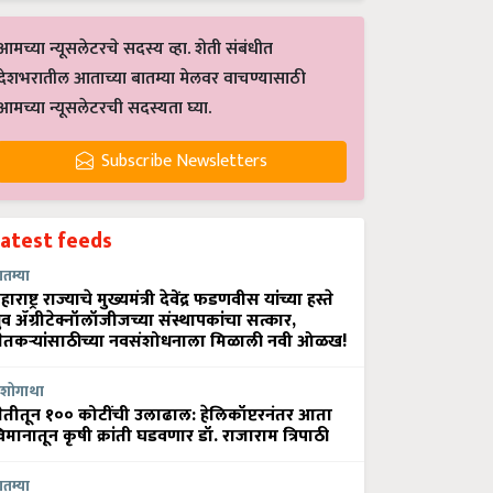
आमच्या न्यूसलेटरचे सदस्य व्हा. शेती संबंधीत
देशभरातील आताच्या बातम्या मेलवर वाचण्यासाठी
आमच्या न्यूसलेटरची सदस्यता घ्या.
Subscribe Newsletters
Latest feeds
ातम्या
हाराष्ट्र राज्याचे मुख्यमंत्री देवेंद्र फडणवीस यांच्या हस्ते
्रुव ॲग्रीटेक्नॉलॉजीजच्या संस्थापकांचा सत्कार,
ेतकऱ्यांसाठीच्या नवसंशोधनाला मिळाली नवी ओळख!
शोगाथा
ेतीतून १०० कोटींची उलाढाल: हेलिकॉप्टरनंतर आता
िमानातून कृषी क्रांती घडवणार डॉ. राजाराम त्रिपाठी
ातम्या