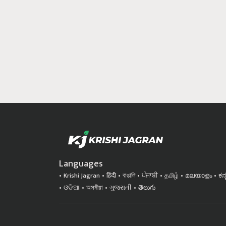
Languages
Krishi Jagran
हिंदी
বাঙালি
ਪੰਜਾਬੀ
தமிழ்
മലയാളം
ಕನ
ଓଡିଆ
অসমীয়া
ગુજરાતી
తెలుగు