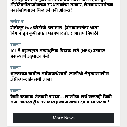
ॲग्रीटेक्नॉलॉजीजच्या संस्थापकांचा सत्कार, शेतकऱ्यांसाठीच्या
नवसंशोधनाला मिळाली नवी ओळख!
यशोगाथा
शेतीतून १०० कोटींची उलाढाल: हेलिकॉप्टरनंतर आता
विमानातून कृषी क्रांती घडवणार डॉ. राजाराम त्रिपाठी
बातम्या
ICL ने महाराष्ट्रात अत्याधुनिक विद्राव्य खते (NPK) उत्पादन
प्रकल्पाचे उद्घाटन केले
बातम्या
भारताच्या ग्रामीण अर्थव्यवस्थेसाठी एफपीओ-नेतृत्वाखालील
अ‍ॅग्रीव्होल्टाईक्सची आशा
बातम्या
केळी उत्पादक शेतकरी नाराज… लाखोंचा खर्च करूनही विक्री
ठप्प- आंतरराष्ट्रीय तणावासह व्यापाऱ्यांच्या दबावाचा फटका!
More News