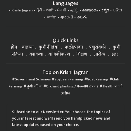
Languages
Krishi Jagran
हिंदी
বাঙালি
ਪੰਜਾਬੀ
தமிழ்
മലയാളം
ಕನ್ನಡ
ଓଡିଆ
অসমীয়া
ગુજરાતી
తెలుగు
Quick Links
होम
बातम्या
कृषीपीडिया
फलोत्पादन
पशुसंवर्धन
कृषी
प्रक्रिया
यशकथा
यांत्रिकीकरण
शिक्षण
आरोग्य
इतर
Top on Krishi Jagran
Government Schemes
Soybean Farming
Goat Rearing
Chili
Farming
कृषी प्रक्रिया
Orchard planting / फळबाग लागवड
Health मानवी
आरोग्य
Subscribe to our Newsletter. You choose the topics of
your interest and we'll send you handpicked news and
latest updates based on your choice.