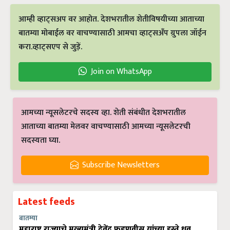
आम्ही व्हाट्सअप वर आहोत. देशभरातील शेतीविषयीच्या आताच्या
बातम्या मोबाईल वर वाचण्यासाठी आमचा व्हाट्सअँप ग्रुपला जॉईन
करा.व्हाट्सएप से जुड़ें.
Join on WhatsApp
आमच्या न्यूसलेटरचे सदस्य व्हा. शेती संबंधीत देशभरातील
आताच्या बातम्या मेलवर वाचण्यासाठी आमच्या न्यूसलेटरची
सदस्यता घ्या.
Subscribe Newsletters
Latest feeds
बातम्या
महाराष्ट्र राज्याचे मुख्यमंत्री देवेंद्र फडणवीस यांच्या हस्ते ध्रुव