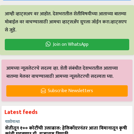
आम्ही व्हाट्सअप वर आहोत. देशभरातील शेतीविषयीच्या आताच्या बातम्या
मोबाईल वर वाचण्यासाठी आमचा व्हाट्सअँप ग्रुपला जॉईन करा.व्हाट्सएप
से जुड़ें.
Join on WhatsApp
आमच्या न्यूसलेटरचे सदस्य व्हा. शेती संबंधीत देशभरातील आताच्या
बातम्या मेलवर वाचण्यासाठी आमच्या न्यूसलेटरची सदस्यता घ्या.
Subscribe Newsletters
Latest feeds
यशोगाथा
शेतीतून १०० कोटींची उलाढाल: हेलिकॉप्टरनंतर आता विमानातून कृषी
क्रांती घडवणार डॉ. राजाराम त्रिपाठी