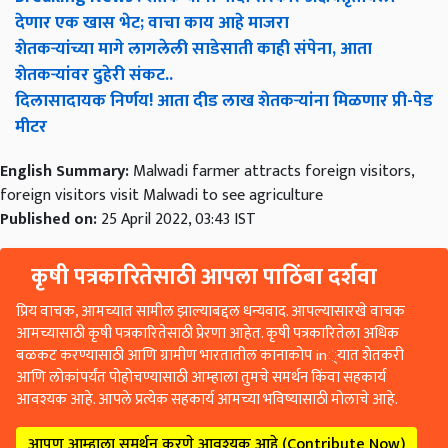
देणार एक खास भेट; वाचा काय आहे माजरा
शेतकऱ्यांच्या मागे लागलेली साडेसाती काही संपेना, आता
शेतकऱ्यांवर दुहेरी संकट..
दिलासादायक निर्णय! आता दीड लाख शेतकऱ्यांना मिळणार प्री-पेड
मीटर
English Summary:
Malwadi farmer attracts foreign visitors,
foreign visitors visit Malwadi to see agriculture
Published on:
25 April 2022, 03:43 IST
कृषी पत्रकारितेसाठी आपला पाठिंबा दर्शवा
प्रिय वाचक, आमच्यात सामील झाल्याबद्दल धन्यवाद. आपल्यासारखे वाचक
आमच्यासाठी कृषी पत्रकारितेसाठी प्रेरणा आहेत. कृषी पत्रकारितेला अधिक
बळकट करण्यासाठी आणि ग्रामीण भारतातील कानाकोप in्यात शेतकरी
आणि लोकांपर्यंत पोहोचण्यासाठी आम्हाला तुमचे समर्थन किंवा सहकार्य
आवश्यक आहे. आपले प्रत्येक सहकार्य आमच्या भविष्यासाठी मोलाचे आहे.
आपण आम्हाला समर्थन करणे आवश्यक आहे (Contribute Now)