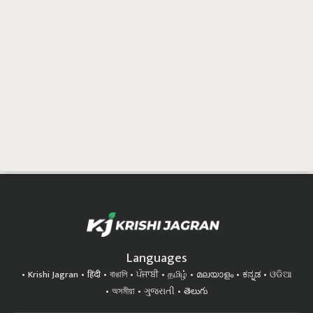
Languages
Krishi Jagran
हिंदी
বাঙালি
ਪੰਜਾਬੀ
தமிழ்
മലയാളം
ಕನ್ನಡ
ଓଡିଆ
অসমীয়া
ગુજરાતી
తెలుగు