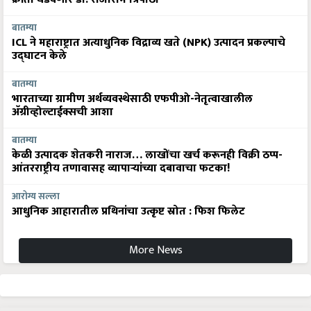
बातम्या
ICL ने महाराष्ट्रात अत्याधुनिक विद्राव्य खते (NPK) उत्पादन प्रकल्पाचे
उद्घाटन केले
बातम्या
भारताच्या ग्रामीण अर्थव्यवस्थेसाठी एफपीओ-नेतृत्वाखालील
अ‍ॅग्रीव्होल्टाईक्सची आशा
बातम्या
केळी उत्पादक शेतकरी नाराज… लाखोंचा खर्च करूनही विक्री ठप्प-
आंतरराष्ट्रीय तणावासह व्यापाऱ्यांच्या दबावाचा फटका!
आरोग्य सल्ला
आधुनिक आहारातील प्रथिनांचा उत्कृष्ट स्रोत : फिश फिलेट
More News