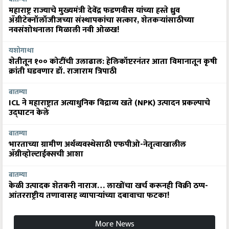
महाराष्ट्र राज्याचे मुख्यमंत्री देवेंद्र फडणवीस यांच्या हस्ते ध्रुव
ॲग्रीटेक्नॉलॉजीजच्या संस्थापकांचा सत्कार, शेतकऱ्यांसाठीच्या
नवसंशोधनाला मिळाली नवी ओळख!
यशोगाथा
शेतीतून १०० कोटींची उलाढाल: हेलिकॉप्टरनंतर आता विमानातून कृषी
क्रांती घडवणार डॉ. राजाराम त्रिपाठी
बातम्या
ICL ने महाराष्ट्रात अत्याधुनिक विद्राव्य खते (NPK) उत्पादन प्रकल्पाचे
उद्घाटन केले
बातम्या
भारताच्या ग्रामीण अर्थव्यवस्थेसाठी एफपीओ-नेतृत्वाखालील
अ‍ॅग्रीव्होल्टाईक्सची आशा
बातम्या
केळी उत्पादक शेतकरी नाराज… लाखोंचा खर्च करूनही विक्री ठप्प-
आंतरराष्ट्रीय तणावासह व्यापाऱ्यांच्या दबावाचा फटका!
More News