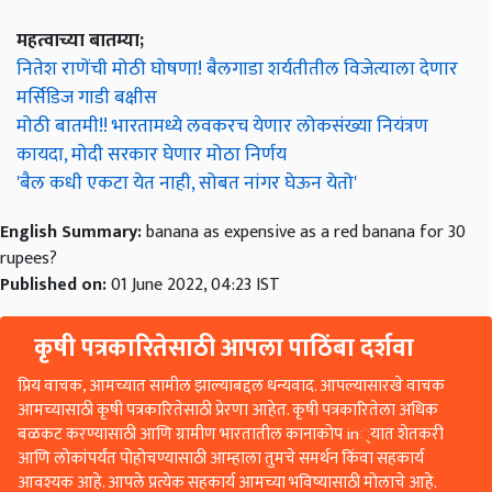
महत्वाच्या बातम्या;
नितेश राणेंची मोठी घोषणा! बैलगाडा शर्यतीतील विजेत्याला देणार
मर्सिडिज गाडी बक्षीस
मोठी बातमी!! भारतामध्ये लवकरच येणार लोकसंख्या नियंत्रण
कायदा, मोदी सरकार घेणार मोठा निर्णय
'बैल कधी एकटा येत नाही, सोबत नांगर घेऊन येतो'
English Summary:
banana as expensive as a red banana for 30
rupees?
Published on:
01 June 2022, 04:23 IST
कृषी पत्रकारितेसाठी आपला पाठिंबा दर्शवा
प्रिय वाचक, आमच्यात सामील झाल्याबद्दल धन्यवाद. आपल्यासारखे वाचक
आमच्यासाठी कृषी पत्रकारितेसाठी प्रेरणा आहेत. कृषी पत्रकारितेला अधिक
बळकट करण्यासाठी आणि ग्रामीण भारतातील कानाकोप in्यात शेतकरी
आणि लोकांपर्यंत पोहोचण्यासाठी आम्हाला तुमचे समर्थन किंवा सहकार्य
आवश्यक आहे. आपले प्रत्येक सहकार्य आमच्या भविष्यासाठी मोलाचे आहे.