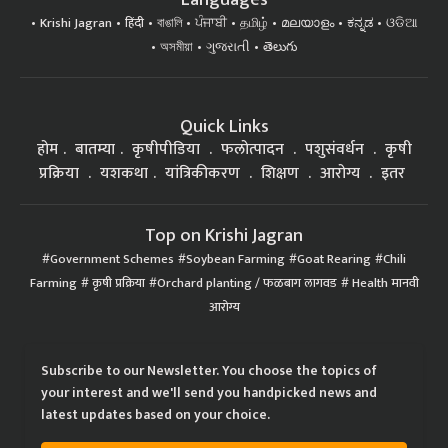
Krishi Jagran
हिंदी
বাঙালি
ਪੰਜਾਬੀ
தமிழ்
മലയാളം
ಕನ್ನಡ
ଓଡିଆ
অসমীয়া
ગુજરાતી
తెలుగు
Quick Links
होम
बातम्या
कृषीपीडिया
फलोत्पादन
पशुसंवर्धन
कृषी
प्रक्रिया
यशकथा
यांत्रिकीकरण
शिक्षण
आरोग्य
इतर
Top on Krishi Jagran
Government Schemes
Soybean Farming
Goat Rearing
Chili
Farming
कृषी प्रक्रिया
Orchard planting / फळबाग लागवड
Health मानवी
आरोग्य
Subscribe to our Newsletter. You choose the topics of
your interest and we'll send you handpicked news and
latest updates based on your choice.