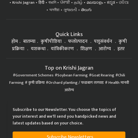
Krishi Jagran
हिंदी
বাঙালি
ਪੰਜਾਬੀ
தமிழ்
മലയാളം
ಕನ್ನಡ
ଓଡିଆ
অসমীয়া
ગુજરાતી
తెలుగు
Quick Links
होम
बातम्या
कृषीपीडिया
फलोत्पादन
पशुसंवर्धन
कृषी
प्रक्रिया
यशकथा
यांत्रिकीकरण
शिक्षण
आरोग्य
इतर
Top on Krishi Jagran
Government Schemes
Soybean Farming
Goat Rearing
Chili
Farming
कृषी प्रक्रिया
Orchard planting / फळबाग लागवड
Health मानवी
आरोग्य
Subscribe to our Newsletter. You choose the topics of
your interest and we'll send you handpicked news and
latest updates based on your choice.
Subscribe Newsletters