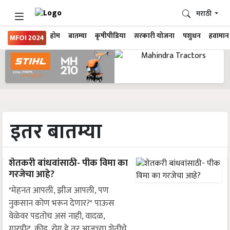
मराठी
होम
बातम्या
कृषीपीडिया
सरकारी योजना
पशुधन
हवामान
MFOI 2024
इतर बातम्या
शेतकरी बांधवांसाठी- पीक विमा का
गरजेचा आहे?
"मेहनत आपली, झीज आपली, पण
नुकसान कोण भरून देणार?" पाऊस
वेळेवर पडतोच असं नाही, वादळ,
गारपीट, कीड, रोग हे तर आजच्या शेतीचे