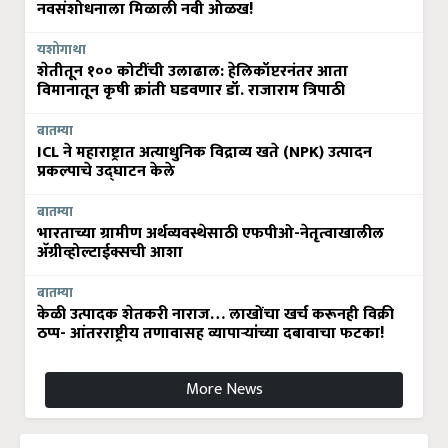
नवसंशोधनाला मिळाली नवी ओळख!
यशोगाथा
शेतीतून १०० कोटींची उलाढाल: हेलिकॉप्टरनंतर आता
विमानातून कृषी क्रांती घडवणार डॉ. राजाराम त्रिपाठी
बातम्या
ICL ने महाराष्ट्रात अत्याधुनिक विद्राव्य खते (NPK) उत्पादन
प्रकल्पाचे उद्घाटन केले
बातम्या
भारताच्या ग्रामीण अर्थव्यवस्थेसाठी एफपीओ-नेतृत्वाखालील
अ‍ॅग्रीव्होल्टाईक्सची आशा
बातम्या
केळी उत्पादक शेतकरी नाराज… लाखोंचा खर्च करूनही विक्री
ठप्प- आंतरराष्ट्रीय तणावासह व्यापाऱ्यांच्या दबावाचा फटका!
More News