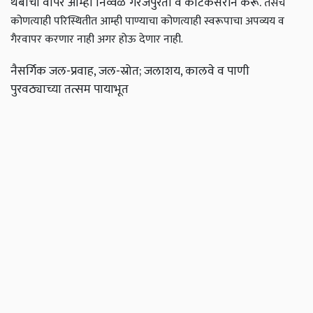
थेंबाचा वापर आम्ही निव्वळ गरजेपुरता व काटकसरीने करू.
तसेच
कोणत्याही परिस्थितीत आम्ही पाण्याचा कोणत्याही स्वरूपाचा अपव्यय व
गैरवापर करणार नाही अगर होऊ देणार नाही.
नैसर्गिक जल-प्रवाह, जल-स्रोत; जलाशय, कालवे व पाणी
पुरवठ्याच्या तत्सम पायाभूत