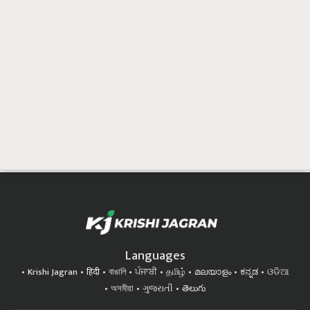
Languages
Krishi Jagran
हिंदी
বাঙালি
ਪੰਜਾਬੀ
தமிழ்
മലയാളം
ಕನ್ನಡ
ଓଡିଆ
অসমীয়া
ગુજરાતી
తెలుగు