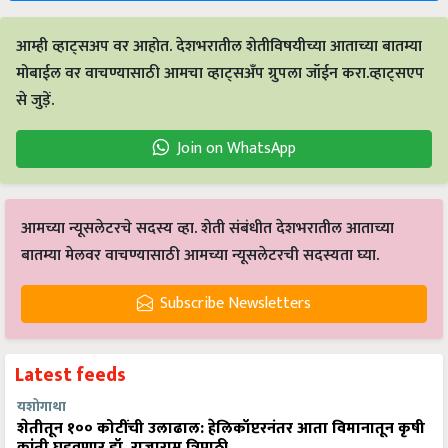
आम्ही व्हाट्सअप वर आहोत. देशभरातील शेतीविषयीच्या आताच्या बातम्या
मोबाईल वर वाचण्यासाठी आमचा व्हाट्सअँप ग्रुपला जॉईन करा.व्हाट्सएप
से जुड़ें.
Join on WhatsApp
आमच्या न्यूसलेटरचे सदस्य व्हा. शेती संबंधीत देशभरातील आताच्या
बातम्या मेलवर वाचण्यासाठी आमच्या न्यूसलेटरची सदस्यता घ्या.
Subscribe Newsletters
Latest feeds
यशोगाथा
शेतीतून १०० कोटींची उलाढाल: हेलिकॉप्टरनंतर आता विमानातून कृषी
क्रांती घडवणार डॉ. राजाराम त्रिपाठी