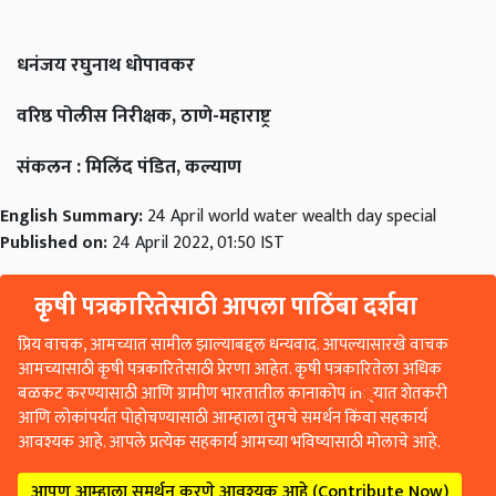
धनंजय रघुनाथ धोपावकर
वरिष्ठ पोलीस निरीक्षक, ठाणे-महाराष्ट्र
संकलन : मिलिंद पंडित, कल्याण
English Summary:
24 April world water wealth day special
Published on:
24 April 2022, 01:50 IST
कृषी पत्रकारितेसाठी आपला पाठिंबा दर्शवा
प्रिय वाचक, आमच्यात सामील झाल्याबद्दल धन्यवाद. आपल्यासारखे वाचक
आमच्यासाठी कृषी पत्रकारितेसाठी प्रेरणा आहेत. कृषी पत्रकारितेला अधिक
बळकट करण्यासाठी आणि ग्रामीण भारतातील कानाकोप in्यात शेतकरी
आणि लोकांपर्यंत पोहोचण्यासाठी आम्हाला तुमचे समर्थन किंवा सहकार्य
आवश्यक आहे. आपले प्रत्येक सहकार्य आमच्या भविष्यासाठी मोलाचे आहे.
आपण आम्हाला समर्थन करणे आवश्यक आहे (Contribute Now)