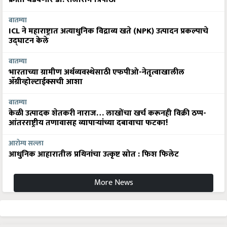
बातम्या
ICL ने महाराष्ट्रात अत्याधुनिक विद्राव्य खते (NPK) उत्पादन प्रकल्पाचे
उद्घाटन केले
बातम्या
भारताच्या ग्रामीण अर्थव्यवस्थेसाठी एफपीओ-नेतृत्वाखालील
अ‍ॅग्रीव्होल्टाईक्सची आशा
बातम्या
केळी उत्पादक शेतकरी नाराज… लाखोंचा खर्च करूनही विक्री ठप्प-
आंतरराष्ट्रीय तणावासह व्यापाऱ्यांच्या दबावाचा फटका!
आरोग्य सल्ला
आधुनिक आहारातील प्रथिनांचा उत्कृष्ट स्रोत : फिश फिलेट
More News