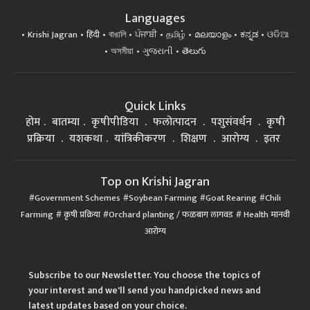
Languages
Krishi Jagran
हिंदी
বাঙালি
ਪੰਜਾਬੀ
தமிழ்
മലയാളം
ಕನ್ನಡ
ଓଡିଆ
অসমীয়া
ગુજરાતી
తెలుగు
Quick Links
होम
बातम्या
कृषीपीडिया
फलोत्पादन
पशुसंवर्धन
कृषी
प्रक्रिया
यशकथा
यांत्रिकीकरण
शिक्षण
आरोग्य
इतर
Top on Krishi Jagran
Government Schemes
Soybean Farming
Goat Rearing
Chili
Farming
कृषी प्रक्रिया
Orchard planting / फळबाग लागवड
Health मानवी
आरोग्य
Subscribe to our Newsletter. You choose the topics of
your interest and we'll send you handpicked news and
latest updates based on your choice.