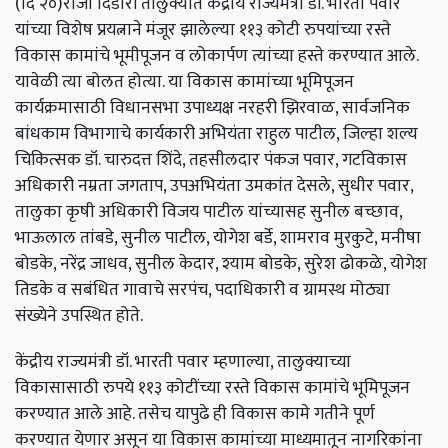
(दि २०)रोजी दिंडोरी तालुक्यात केंद्रीय राज्यमंत्री डॉ. भारती पवार
यांच्या विशेष प्रयत्नाने मंजूर झालेल्या ११३ कोटी रुपयांच्या रस्ते
विकास कामांचे भूमीपूजन व लोकार्पण त्यांच्या हस्ते करण्यात आले.
यावेळी त्या बोलत होत्या. या विकास कामांच्या भूमिपूजन
कार्यक्रमासाठी विधानसभा उपाध्यक्ष नरहरी झिरवाळ, सार्वजनिक
बांधकाम विभागाचे कार्यकारी अभियंता राहुल पाटील, जिल्हा शल्य
चिकित्सक डॉ. चारुदत्त शिंदे, तहसीलदार पंकज पवार, गटविकास
अधिकारी नम्रता जगताप, उपअभियंता उमकांत देसले, सुधीर पवार,
तालुका कृषी अधिकारी विजय पाटील यांच्यासह सुनील बच्छाव,
भाऊलाल तांबडे, सुनील पाटील, योगेश बर्डे, शामराव मुरकुटे, मनीषा
बोडके, नरेंद्र जाधव, सुनील केदार, श्याम बोडके, सुरेश ढोकळे, योगेश
तिडके व सबंधित गावाचे सरपंच, पदाधिकारी व ग्रामस्थ मोठ्या
संख्येने उपस्थित होते.
केंद्रीय राज्यमंत्री डॉ. भारती पवार म्हणाल्या, तालुक्याच्या
विकासासाठी रुपये ११३ कोटींच्या रस्ते विकास कामांचे भूमिपूजन
करण्यात आले आहे. तसेच यापुढे ही विकास कामे गतीने पूर्ण
करण्यात येणार असून या विकास कामांच्या माध्यमातून नागरिकांना