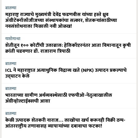
बातम्या
महाराष्ट्र राज्याचे मुख्यमंत्री देवेंद्र फडणवीस यांच्या हस्ते ध्रुव
ॲग्रीटेक्नॉलॉजीजच्या संस्थापकांचा सत्कार, शेतकऱ्यांसाठीच्या
नवसंशोधनाला मिळाली नवी ओळख!
यशोगाथा
शेतीतून १०० कोटींची उलाढाल: हेलिकॉप्टरनंतर आता विमानातून कृषी
क्रांती घडवणार डॉ. राजाराम त्रिपाठी
बातम्या
ICL ने महाराष्ट्रात अत्याधुनिक विद्राव्य खते (NPK) उत्पादन प्रकल्पाचे
उद्घाटन केले
बातम्या
भारताच्या ग्रामीण अर्थव्यवस्थेसाठी एफपीओ-नेतृत्वाखालील
अ‍ॅग्रीव्होल्टाईक्सची आशा
बातम्या
केळी उत्पादक शेतकरी नाराज… लाखोंचा खर्च करूनही विक्री ठप्प-
आंतरराष्ट्रीय तणावासह व्यापाऱ्यांच्या दबावाचा फटका!