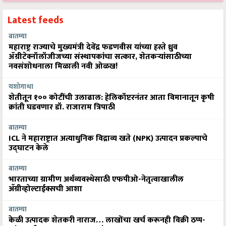
Latest feeds
बातम्या
महाराष्ट्र राज्याचे मुख्यमंत्री देवेंद्र फडणवीस यांच्या हस्ते ध्रुव
ॲग्रीटेक्नॉलॉजीजच्या संस्थापकांचा सत्कार, शेतकऱ्यांसाठीच्या
नवसंशोधनाला मिळाली नवी ओळख!
यशोगाथा
शेतीतून १०० कोटींची उलाढाल: हेलिकॉप्टरनंतर आता विमानातून कृषी
क्रांती घडवणार डॉ. राजाराम त्रिपाठी
बातम्या
ICL ने महाराष्ट्रात अत्याधुनिक विद्राव्य खते (NPK) उत्पादन प्रकल्पाचे
उद्घाटन केले
बातम्या
भारताच्या ग्रामीण अर्थव्यवस्थेसाठी एफपीओ-नेतृत्वाखालील
अ‍ॅग्रीव्होल्टाईक्सची आशा
बातम्या
केळी उत्पादक शेतकरी नाराज… लाखोंचा खर्च करूनही विक्री ठप्प-