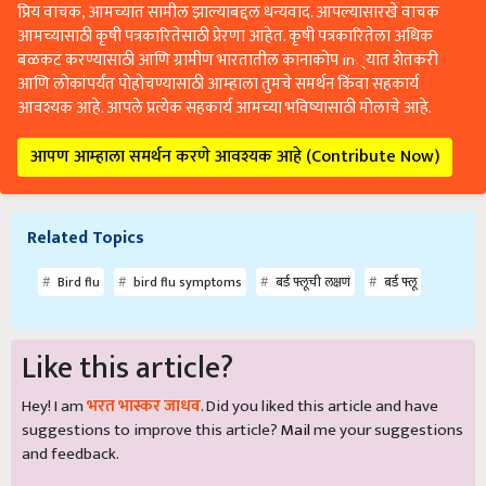
प्रिय वाचक, आमच्यात सामील झाल्याबद्दल धन्यवाद. आपल्यासारखे वाचक
आमच्यासाठी कृषी पत्रकारितेसाठी प्रेरणा आहेत. कृषी पत्रकारितेला अधिक
बळकट करण्यासाठी आणि ग्रामीण भारतातील कानाकोप in्यात शेतकरी
आणि लोकांपर्यंत पोहोचण्यासाठी आम्हाला तुमचे समर्थन किंवा सहकार्य
आवश्यक आहे. आपले प्रत्येक सहकार्य आमच्या भविष्यासाठी मोलाचे आहे.
आपण आम्हाला समर्थन करणे आवश्यक आहे (Contribute Now)
Related Topics
Bird flu
bird flu symptoms
बर्ड फ्लूची लक्षणं
बर्ड फ्लू
Like this article?
Hey! I am
भरत भास्कर जाधव
. Did you liked this article and have
suggestions to improve this article?
Mail
me your suggestions
and feedback.