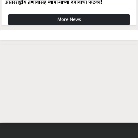
आंतरराष्ट्रीय तणावासह व्यापाऱ्यांच्या दबावाचा फटका!
More News