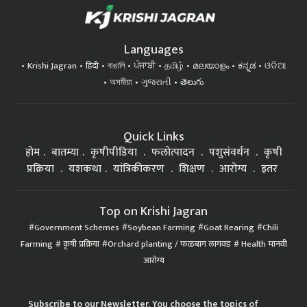
Languages
Krishi Jagran
हिंदी
বাঙালি
ਪੰਜਾਬੀ
தமிழ்
മലയാളം
ಕನ್ನಡ
ଓଡିଆ
অসমীয়া
ગુજરાતી
తెలుగు
Quick Links
होम
बातम्या
कृषीपीडिया
फलोत्पादन
पशुसंवर्धन
कृषी
प्रक्रिया
यशकथा
यांत्रिकीकरण
शिक्षण
आरोग्य
इतर
Top on Krishi Jagran
Government Schemes
Soybean Farming
Goat Rearing
Chili
Farming
कृषी प्रक्रिया
Orchard planting / फळबाग लागवड
Health मानवी
आरोग्य
Subscribe to our Newsletter. You choose the topics of