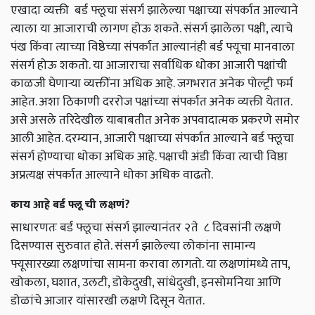
एखादा व्यक्ती बर्ड फ्लूचा संसर्ग झालेल्या पक्षाच्या संपर्कात आल्याने
त्याला या आजाराची लागण होऊ शकते. संसर्ग झालेला पक्षी,
त्याचे
पंख किंवा त्याच्या विष्ठेच्या संपर्कात आल्यानंही बर्ड फ्यूचा मानवाला
संसर्ग होऊ शकतो. या आजाराचा सर्वाधिक धोका आजारी पक्षांची
काळजी घेणाऱ्या व्यक्तींना अधिक आहे. जगभरात अनेक पोल्ट्री फर्म
आहेत. अशा ठिकाणी दररोज पक्षांच्या संपर्कात अनेक व्यक्ती येतात.
असे असले तरिदेखील याबाबतीत अनेक अपवादात्मक प्रकरणे समोर
आली आहेत. दरम्यान
,
आजारी पक्षाच्या संपर्कात आल्याने बर्ड फ्लूचा
संसर्ग होण्याचा धोका अधिक आहे. पक्षाची अंडी किंवा त्याची विष्ठा
अप्रत्यक्ष संपर्कात आल्याने धोका अधिक वाढतो.
काय आहे बर्ड फ्लू ची लक्षणं?
साधारणतः बर्ड फ्लूचा संसर्ग झाल्यानंतर २ते ८ दिवसांनी लक्षणे
दिसण्यास सुरुवात होते. संसर्ग झालेल्या लोकांना सामान्य
फ्यूसारख्या लक्षणांचा सामना करावा लागतो. या लक्षणांमध्ये ताप,
खोकला
,
घशात
,
उलटी
,
डोकेदुखी
,
सांधेदुखी
,
इनसोमनिया आणि
डोळांचे आजार यांसारखी लक्षणे दिसून येतात.