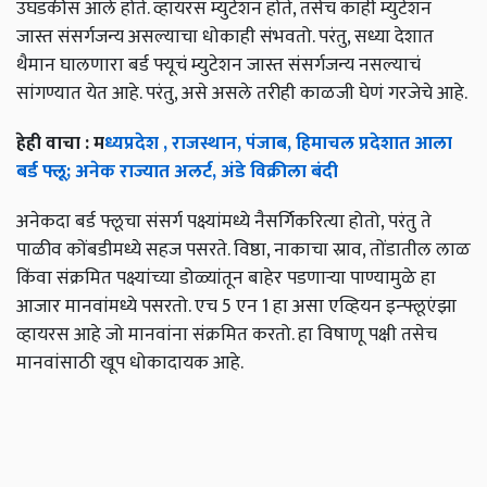
उघडकीस आले होते. व्हायरस म्युटेशन होते
,
तसेच काही म्युटेशन
जास्त संसर्गजन्य असल्याचा धोकाही संभवतो. परंतु
,
सध्या देशात
थैमान घालणारा बर्ड फ्यूचं म्युटेशन जास्त संसर्गजन्य नसल्याचं
सांगण्यात येत आहे. परंतु
,
असे असले तरीही काळजी घेणं गरजेचे आहे.
हेही वाचा : म
ध्यप्रदेश , राजस्थान, पंजाब, हिमाचल प्रदेशात आला
बर्ड फ्लू; अनेक राज्यात अलर्ट, अंडे विक्रीला बंदी
अनेकदा बर्ड फ्लूचा संसर्ग पक्ष्यांमध्ये नैसर्गिकरित्या होतो,
परंतु ते
पाळीव कोंबडीमध्ये सहज पसरते. विष्ठा
,
नाकाचा स्राव
,
तोंडातील लाळ
किंवा संक्रमित पक्ष्यांच्या डोळ्यांतून बाहेर पडणाऱ्या पाण्यामुळे हा
आजार मानवांमध्ये पसरतो. एच
5 एन 1 हा असा एव्हियन इन्फ्लूएंझा
व्हायरस आहे जो मानवांना संक्रमित करतो. हा विषाणू पक्षी तसेच
मानवांसाठी खूप धोकादायक आहे.