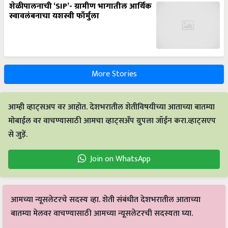
शेळीपालनाची ‘SIP’- ग्रामीण भागातील आर्थिक
स्वावलंबनाचा यशस्वी फॉर्मुला
More Stories
आम्ही व्हाट्सअप वर आहोत. देशभरातील शेतीविषयीच्या आताच्या बातम्या
मोबाईल वर वाचण्यासाठी आमचा व्हाट्सअँप ग्रुपला जॉईन करा.व्हाट्सएप
से जुड़ें.
Join on WhatsApp
आमच्या न्यूसलेटरचे सदस्य व्हा. शेती संबंधीत देशभरातील आताच्या
बातम्या मेलवर वाचण्यासाठी आमच्या न्यूसलेटरची सदस्यता घ्या.