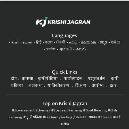
Languages
Krishi Jagran
हिंदी
বাঙালি
ਪੰਜਾਬੀ
தமிழ்
മലയാളം
ಕನ್ನಡ
ଓଡିଆ
অসমীয়া
ગુજરાતી
తెలుగు
Quick Links
होम
बातम्या
कृषीपीडिया
फलोत्पादन
पशुसंवर्धन
कृषी
प्रक्रिया
यशकथा
यांत्रिकीकरण
शिक्षण
आरोग्य
इतर
Top on Krishi Jagran
Government Schemes
Soybean Farming
Goat Rearing
Chili
Farming
कृषी प्रक्रिया
Orchard planting / फळबाग लागवड
Health मानवी
आरोग्य