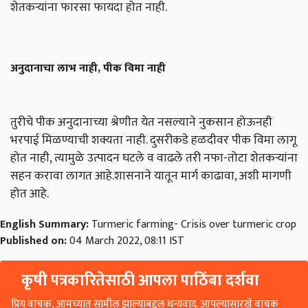
शेतकऱ्यांना फारसा फायदा होत नाही.
अनुदानाचा लाभ नाही, पीक विमा नाही
तुरीचे पीक अनुदानाच्या श्रेणीत येत नसल्याने नुकसान होऊनही
भरपाई मिळण्याची शक्यता नाही. दुसरीकडे हळदीवर पीक विमा लागू
होत नाही, त्यामुळे उत्पादन घटले व वाढले तरी नफा-तोटा शेतकऱ्यांना
सहन करावा लागत आहे.शासनाने यातून मार्ग काढावा, अशी मागणी
होत आहे.
English Summary:
Turmeric farming- Crisis over turmeric crop
Published on:
04 March 2022, 08:11 IST
कृषी पत्रकारितेसाठी आपला पाठिंबा दर्शवा
प्रिय वाचक, आमच्यात सामील झाल्याबद्दल धन्यवाद. आपल्यासारखे वाचक