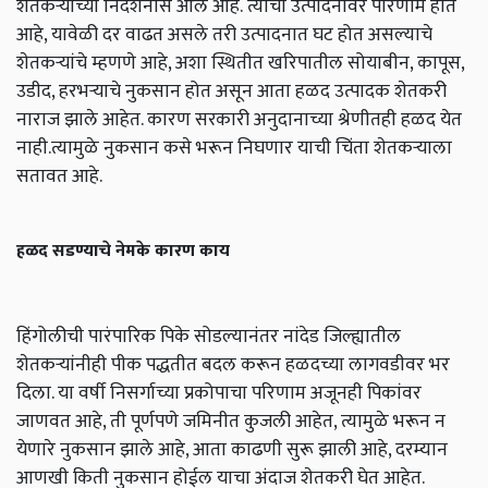
शेतकऱ्यांच्या निदर्शनास आले आहे. त्याचा उत्पादनावर परिणाम होत
आहे, यावेळी दर वाढत असले तरी उत्पादनात घट होत असल्याचे
शेतकऱ्यांचे म्हणणे आहे, अशा स्थितीत खरिपातील सोयाबीन, कापूस,
उडीद, हरभऱ्याचे नुकसान होत असून आता हळद उत्पादक शेतकरी
नाराज झाले आहेत. कारण सरकारी अनुदानाच्या श्रेणीतही हळद येत
नाही.त्यामुळे नुकसान कसे भरून निघणार याची चिंता शेतकऱ्याला
सतावत आहे.
हळद सडण्याचे नेमके कारण काय
हिंगोलीची पारंपारिक पिके सोडल्यानंतर नांदेड जिल्ह्यातील
शेतकऱ्यांनीही पीक पद्धतीत बदल करून हळदच्या लागवडीवर भर
दिला. या वर्षी निसर्गाच्या प्रकोपाचा परिणाम अजूनही पिकांवर
जाणवत आहे, ती पूर्णपणे जमिनीत कुजली आहेत, त्यामुळे भरून न
येणारे नुकसान झाले आहे, आता काढणी सुरू झाली आहे, दरम्यान
आणखी किती नुकसान होईल याचा अंदाज शेतकरी घेत आहेत.