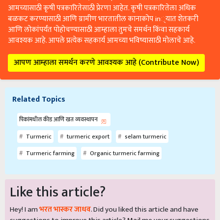
आमच्यासाठी कृषी पत्रकारितेसाठी प्रेरणा आहेत. कृषी पत्रकारितेला अधिक
बळकट करण्यासाठी आणि ग्रामीण भारतातील कानाकोप in्यात शेतकरी
आणि लोकांपर्यंत पोहोचण्यासाठी आम्हाला तुमचे समर्थन किंवा सहकार्य
आवश्यक आहे. आपले प्रत्येक सहकार्य आमच्या भविष्यासाठी मोलाचे आहे.
आपण आम्हाला समर्थन करणे आवश्यक आहे (Contribute Now)
Related Topics
पिकांमधील कीड आणि खत व्यवस्थापन
Turmeric
turmeric export
selam turmeric
Turmeric farming
Organic turmeric farming
Like this article?
Hey! I am
भरत भास्कर जाधव
. Did you liked this article and have