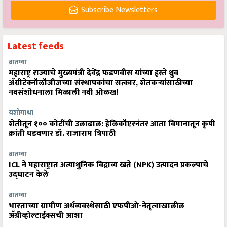
Subscribe Newsletters
Latest feeds
बातम्या
महाराष्ट्र राज्याचे मुख्यमंत्री देवेंद्र फडणवीस यांच्या हस्ते ध्रुव
ॲग्रीटेक्नॉलॉजीजच्या संस्थापकांचा सत्कार, शेतकऱ्यांसाठीच्या
नवसंशोधनाला मिळाली नवी ओळख!
यशोगाथा
शेतीतून १०० कोटींची उलाढाल: हेलिकॉप्टरनंतर आता विमानातून कृषी
क्रांती घडवणार डॉ. राजाराम त्रिपाठी
बातम्या
ICL ने महाराष्ट्रात अत्याधुनिक विद्राव्य खते (NPK) उत्पादन प्रकल्पाचे
उद्घाटन केले
बातम्या
भारताच्या ग्रामीण अर्थव्यवस्थेसाठी एफपीओ-नेतृत्वाखालील
अ‍ॅग्रीव्होल्टाईक्सची आशा