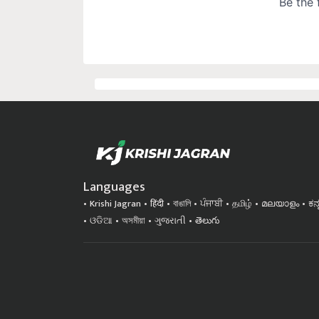
Languages
Krishi Jagran
हिंदी
বাঙালি
ਪੰਜਾਬੀ
தமிழ்
മലയാളം
ಕನ
ଓଡିଆ
অসমীয়া
ગુજરાતી
తెలుగు