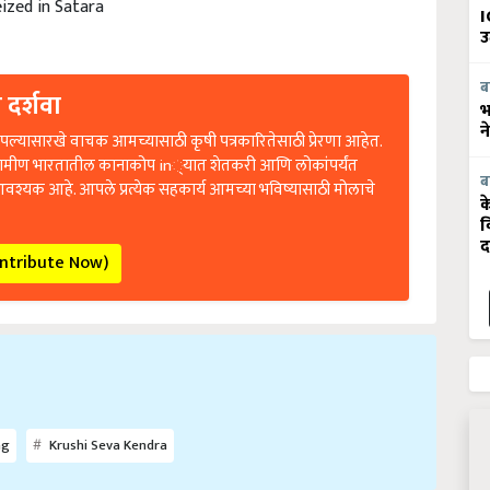
I
उ
 दर्शवा
ब
भ
न
ल्यासारखे वाचक आमच्यासाठी कृषी पत्रकारितेसाठी प्रेरणा आहेत.
रामीण भारतातील कानाकोप in्यात शेतकरी आणि लोकांपर्यंत
आवश्यक आहे. आपले प्रत्येक सहकार्य आमच्या भविष्यासाठी मोलाचे
ब
क
व
द
ontribute Now)
ag
Krushi Seva Kendra