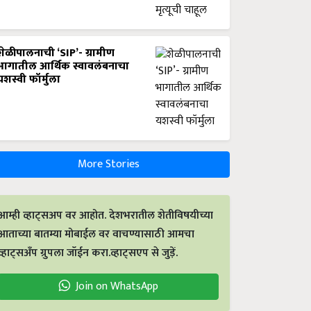
शेळीपालनाची ‘SIP’- ग्रामीण
भागातील आर्थिक स्वावलंबनाचा
यशस्वी फॉर्मुला
More Stories
आम्ही व्हाट्सअप वर आहोत. देशभरातील शेतीविषयीच्या
आताच्या बातम्या मोबाईल वर वाचण्यासाठी आमचा
व्हाट्सअँप ग्रुपला जॉईन करा.व्हाट्सएप से जुड़ें.
Join on WhatsApp