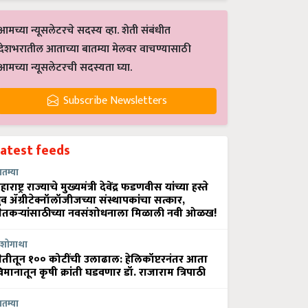
आमच्या न्यूसलेटरचे सदस्य व्हा. शेती संबंधीत
देशभरातील आताच्या बातम्या मेलवर वाचण्यासाठी
आमच्या न्यूसलेटरची सदस्यता घ्या.
Subscribe Newsletters
Latest feeds
ातम्या
हाराष्ट्र राज्याचे मुख्यमंत्री देवेंद्र फडणवीस यांच्या हस्ते
्रुव ॲग्रीटेक्नॉलॉजीजच्या संस्थापकांचा सत्कार,
ेतकऱ्यांसाठीच्या नवसंशोधनाला मिळाली नवी ओळख!
शोगाथा
ेतीतून १०० कोटींची उलाढाल: हेलिकॉप्टरनंतर आता
िमानातून कृषी क्रांती घडवणार डॉ. राजाराम त्रिपाठी
ातम्या