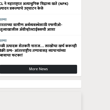
CL ने महाराष्ट्रात अत्याधुनिक विद्राव्य खते (NPK)
त्पादन प्रकल्पाचे उद्घाटन केले
ातम्या
ारताच्या ग्रामीण अर्थव्यवस्थेसाठी एफपीओ-
ेतृत्वाखालील अ‍ॅग्रीव्होल्टाईक्सची आशा
ातम्या
ेळी उत्पादक शेतकरी नाराज… लाखोंचा खर्च करूनही
िक्री ठप्प- आंतरराष्ट्रीय तणावासह व्यापाऱ्यांच्या
बावाचा फटका!
More News