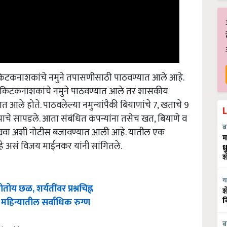
 किटकनाशकांचे नमुने तपासणीसाठी पाठवण्यात आले आहे.
णि किटकनाशकांचे नमुने पाठवण्यात आले तर शासकीय
ात आले होते. पाठवलेल्या नमुन्यांपैकी बियाणांचे 7, खताचे 9
चे सापडले. आता संबंधित कंपन्यांना तसेच खत, बियाणे व
दाखवा अशी नोटीस बजावण्यात आली आहे. यातील एक
ब
म
े असं विजय माईनकर यांनी सांगितले.
ध
श
य
तोय छळ, शर्यतींवर प्रश्नचिह्न
श
हिन्यातील सर्वाधिक रुग्ण
व
ब
ized in Satara