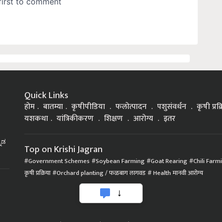
Quick Links
होम
बातम्या
कृषीपीडिया
फलोत्पादन
पशुसंवर्धन
कृषी प्रक
यशकथा
यांत्रिकीकरण
शिक्षण
आरोग्य
इतर
್ನಡ
Top on Krishi Jagran
Government Schemes
Soybean Farming
Goat Rearing
Chili Farm
कृषी प्रक्रिया
Orchard planting / फळबाग लागवड
Health मानवी आरोग्य
|
|
|
Privacy Policy
Terms of Service
Data Policy
Refund & Cancellation Policy