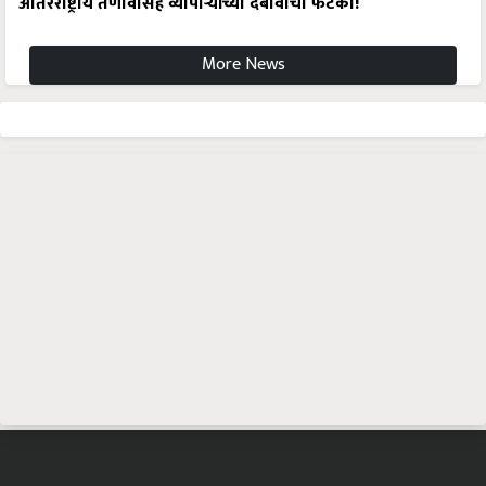
आंतरराष्ट्रीय तणावासह व्यापाऱ्यांच्या दबावाचा फटका!
More News