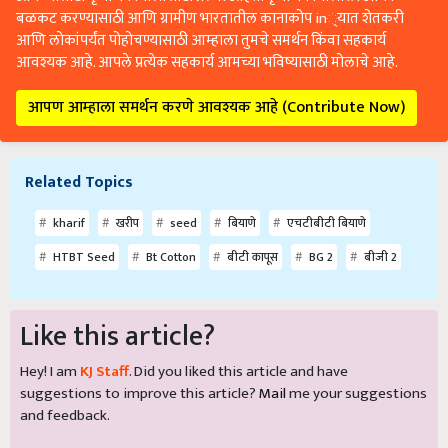
बळकट करण्यासाठी आणि ग्रामीण भारतातील कानाकोप in्यात शेतकरी
आणि लोकांपर्यंत पोहोचण्यासाठी आम्हाला तुमचे समर्थन किंवा सहकार्य
आवश्यक आहे. आपले प्रत्येक सहकार्य आमच्या भविष्यासाठी मोलाचे आहे.
आपण आम्हाला समर्थन करणे आवश्यक आहे (Contribute Now)
Related Topics
kharif
खरीप
seed
बियाणे
एचटीबीटी बियाणे
HTBT Seed
Bt Cotton
बीटी कापूस
BG 2
बीजी 2
Like this article?
Hey! I am
KJ Staff
. Did you liked this article and have
suggestions to improve this article?
Mail
me your suggestions
and feedback.