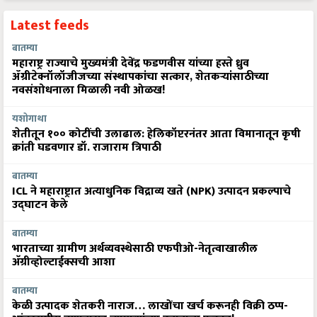
Latest feeds
बातम्या
महाराष्ट्र राज्याचे मुख्यमंत्री देवेंद्र फडणवीस यांच्या हस्ते ध्रुव
ॲग्रीटेक्नॉलॉजीजच्या संस्थापकांचा सत्कार, शेतकऱ्यांसाठीच्या
नवसंशोधनाला मिळाली नवी ओळख!
यशोगाथा
शेतीतून १०० कोटींची उलाढाल: हेलिकॉप्टरनंतर आता विमानातून कृषी
क्रांती घडवणार डॉ. राजाराम त्रिपाठी
बातम्या
ICL ने महाराष्ट्रात अत्याधुनिक विद्राव्य खते (NPK) उत्पादन प्रकल्पाचे
उद्घाटन केले
बातम्या
भारताच्या ग्रामीण अर्थव्यवस्थेसाठी एफपीओ-नेतृत्वाखालील
अ‍ॅग्रीव्होल्टाईक्सची आशा
बातम्या
केळी उत्पादक शेतकरी नाराज… लाखोंचा खर्च करूनही विक्री ठप्प-