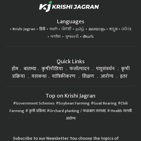
Languages
Krishi Jagran
हिंदी
বাঙালি
ਪੰਜਾਬੀ
தமிழ்
മലയാളം
ಕನ್ನಡ
ଓଡିଆ
অসমীয়া
ગુજરાતી
తెలుగు
Quick Links
होम
बातम्या
कृषीपीडिया
फलोत्पादन
पशुसंवर्धन
कृषी
प्रक्रिया
यशकथा
यांत्रिकीकरण
शिक्षण
आरोग्य
इतर
Top on Krishi Jagran
Government Schemes
Soybean Farming
Goat Rearing
Chili
Farming
कृषी प्रक्रिया
Orchard planting / फळबाग लागवड
Health मानवी
आरोग्य
Subscribe to our Newsletter. You choose the topics of