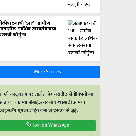
शेळीपालनाची ‘SIP’- ग्रामीण
भागातील आर्थिक स्वावलंबनाचा
यशस्वी फॉर्मुला
More Stories
आम्ही व्हाट्सअप वर आहोत. देशभरातील शेतीविषयीच्या
आताच्या बातम्या मोबाईल वर वाचण्यासाठी आमचा
व्हाट्सअँप ग्रुपला जॉईन करा.व्हाट्सएप से जुड़ें.
Join on WhatsApp