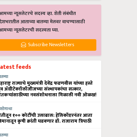
आमच्या न्यूसलेटरचे सदस्य व्हा. शेती संबंधीत
देशभरातील आताच्या बातम्या मेलवर वाचण्यासाठी
आमच्या न्यूसलेटरची सदस्यता घ्या.
Subscribe Newsletters
Latest feeds
ातम्या
हाराष्ट्र राज्याचे मुख्यमंत्री देवेंद्र फडणवीस यांच्या हस्ते
्रुव ॲग्रीटेक्नॉलॉजीजच्या संस्थापकांचा सत्कार,
ेतकऱ्यांसाठीच्या नवसंशोधनाला मिळाली नवी ओळख!
शोगाथा
ेतीतून १०० कोटींची उलाढाल: हेलिकॉप्टरनंतर आता
िमानातून कृषी क्रांती घडवणार डॉ. राजाराम त्रिपाठी
ातम्या