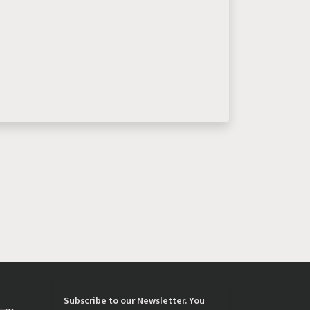
Subscribe to our Newsletter. You
्रिया
choose the topics of your interest