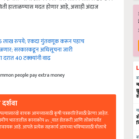
िस्थिती हाताळण्यास मदत होणार आहे, असाही अंदाज
ल 5 लाख रुपये; एकदा गुंतवणूक करून पहाच
मिळणार; सरकारकडून अधिसूचना जारी
ा दरात 40 टक्क्यांनी वाढ
Common people pay extra money
ब
म
ध
श
 दर्शवा
ल्यासारखे वाचक आमच्यासाठी कृषी पत्रकारितेसाठी प्रेरणा आहेत.
य
श
रामीण भारतातील कानाकोप in्यात शेतकरी आणि लोकांपर्यंत
व
आवश्यक आहे. आपले प्रत्येक सहकार्य आमच्या भविष्यासाठी मोलाचे
ब