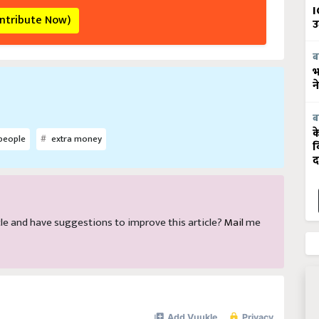
I
ontribute Now)
उ
ब
भ
न
ब
क
people
extra money
व
द
ticle and have suggestions to improve this article?
Mail
me