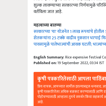
शुल्क लावण्याच्या सरकारच्या निर्णयामुळे पर
वर्तविला जात आहे.
महत्वाच्या बातम्या
सरकारच्या 'या' योजनेत 1 लाख रूपयांचे होती
शेतकऱ्यांना 25 टक्के वाढीव नुकसान भरपाई 
पावसामुळे पालेभाज्यांची आवक घटली; भाज्यांच्य
English Summary:
Rice expensive festival 
Published on:
19 September 2022, 03:34 IST
कृषी पत्रकारितेसाठी आपला पाठिंबा
प्रिय वाचक, आमच्यात सामील झाल्याबद्दल धन्यवाद. आप
कृषी पत्रकारितेला अधिक बळकट करण्यासाठी आणि ग्
पोहोचण्यासाठी आम्हाला तुमचे समर्थन किंवा सहकार्य 
आहे.