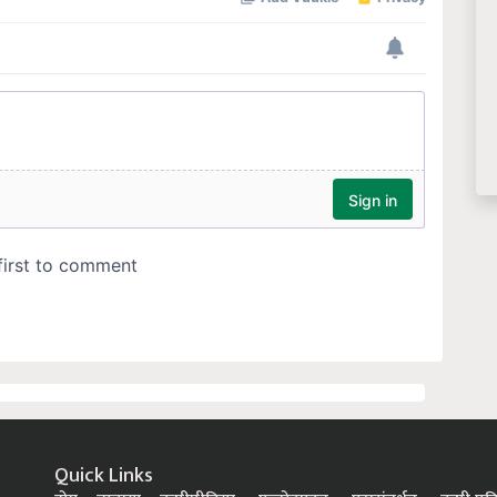
Quick Links
होम
बातम्या
कृषीपीडिया
फलोत्पादन
पशुसंवर्धन
कृषी प्रक