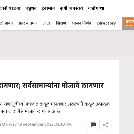
कारी योजना
पशुधन
हवामान
कृषी व्यवसाय
यशोगाथा
ोत्पादन
इतर बातम्या
ऑटो
शिक्षण
शासन निर्णय
Directory
ागणार; सर्वसामान्यांना मोजावे लागणार
ऐण सणासुदीच्या काळात तांदूळ महागणार असल्याने तांदूळ उत्पादक
कांना जादा पैसे मोजावे लागणार आहेत.
 Monday, 19 September 2022 03:30 PM