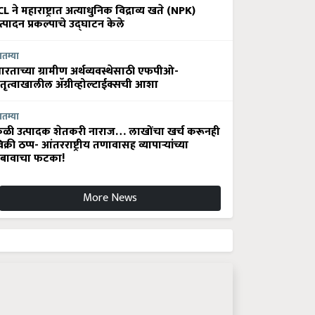
CL ने महाराष्ट्रात अत्याधुनिक विद्राव्य खते (NPK)
त्पादन प्रकल्पाचे उद्घाटन केले
ातम्या
ारताच्या ग्रामीण अर्थव्यवस्थेसाठी एफपीओ-
ेतृत्वाखालील अ‍ॅग्रीव्होल्टाईक्सची आशा
ातम्या
ेळी उत्पादक शेतकरी नाराज… लाखोंचा खर्च करूनही
िक्री ठप्प- आंतरराष्ट्रीय तणावासह व्यापाऱ्यांच्या
बावाचा फटका!
More News