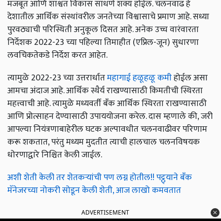
मजबूत आणि शाश्वत विकास साधणे शक्य होईल. चलनवाढ हे
देशातील आर्थिक संस्थांवरील जनतेच्या विश्वासाचे प्रमाण आहे. सध्या
पुरवठ्याची परिस्थिती अनुकूल दिसत आहे. अनेक उच्च वारंवारता
निर्देशक 2022-23 च्या पहिल्या तिमाहीत (एप्रिल-जून) सुधारणा
लवचिकतेकडे निर्देश करत आहेत.
त्यामुळे 2022-23 च्या उत्तरार्धात
महागाई हळूहळू कमी
होईल असा
आमचा अंदाज आहे. आर्थिक स्थैर्य राखण्यासाठी किमतीची स्थिरता
महत्त्वाची आहे. त्यामुळे मध्यवर्ती बँक आर्थिक स्थिरता राखण्यासाठी
आणि प्रोत्साहन देण्यासाठी उपाययोजना करेल. दास म्हणाले की, जरी
आपल्या नियंत्रणाबाहेरील घटक अल्पावधीत चलनवाढीवर परिणाम
करू शकतात, परंतु मध्यम मुदतीत त्याची हालचाल चलनविषयक
धोरणाद्वारे निश्चित केली जाईल.
अशी शेती केली तर शेतकऱ्यांची पण लग्न होतील!! पट्ठ्याने बँक
मॅनेजरच्या नोकरी सोडून केली शेती, आज लाखो कमवतात
ADVERTISEMENT