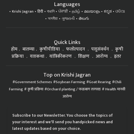
Languages
Krishi Jagran
हिंदी
বাঙালি
ਪੰਜਾਬੀ
தமிழ்
മലയാളം
ಕನ್ನಡ
ଓଡିଆ
অসমীয়া
ગુજરાતી
తెలుగు
Quick Links
होम
बातम्या
कृषीपीडिया
फलोत्पादन
पशुसंवर्धन
कृषी
प्रक्रिया
यशकथा
यांत्रिकीकरण
शिक्षण
आरोग्य
इतर
Top on Krishi Jagran
Government Schemes
Soybean Farming
Goat Rearing
Chili
Farming
कृषी प्रक्रिया
Orchard planting / फळबाग लागवड
Health मानवी
आरोग्य
Subscribe to our Newsletter. You choose the topics of
your interest and we'll send you handpicked news and
latest updates based on your choice.