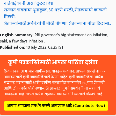
नातेवाईकांनी 'असा' लुटला देश
राज्यात पावसाचा धुमाकूळ, 30 धरणे भरली, शेतकऱ्यांची काळजी
मिटली..
शेतकऱ्यांसाठी अर्थमंत्र्यांची मोठी घोषणा! शेतकऱ्यांना मोठा दिलासा..
English Summary:
RBI governor's big statement on inflation,
said, a few days inflation ..
Published on:
10 July 2022, 03:25 IST
कृषी पत्रकारितेसाठी आपला पाठिंबा दर्शवा
प्रिय वाचक, आमच्यात सामील झाल्याबद्दल धन्यवाद. आपल्यासारखे वाचक
आमच्यासाठी कृषी पत्रकारितेसाठी प्रेरणा आहेत. कृषी पत्रकारितेला अधिक
बळकट करण्यासाठी आणि ग्रामीण भारतातील कानाकोप in्यात शेतकरी
आणि लोकांपर्यंत पोहोचण्यासाठी आम्हाला तुमचे समर्थन किंवा सहकार्य
आवश्यक आहे. आपले प्रत्येक सहकार्य आमच्या भविष्यासाठी मोलाचे आहे.
आपण आम्हाला समर्थन करणे आवश्यक आहे (Contribute Now)