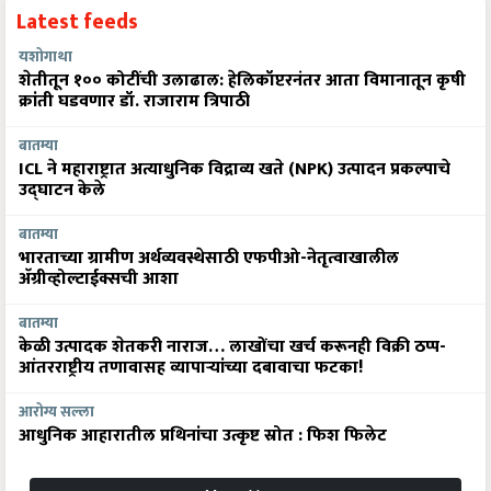
Latest feeds
यशोगाथा
शेतीतून १०० कोटींची उलाढाल: हेलिकॉप्टरनंतर आता विमानातून कृषी
क्रांती घडवणार डॉ. राजाराम त्रिपाठी
बातम्या
ICL ने महाराष्ट्रात अत्याधुनिक विद्राव्य खते (NPK) उत्पादन प्रकल्पाचे
उद्घाटन केले
बातम्या
भारताच्या ग्रामीण अर्थव्यवस्थेसाठी एफपीओ-नेतृत्वाखालील
अ‍ॅग्रीव्होल्टाईक्सची आशा
बातम्या
केळी उत्पादक शेतकरी नाराज… लाखोंचा खर्च करूनही विक्री ठप्प-
आंतरराष्ट्रीय तणावासह व्यापाऱ्यांच्या दबावाचा फटका!
आरोग्य सल्ला
आधुनिक आहारातील प्रथिनांचा उत्कृष्ट स्रोत : फिश फिलेट