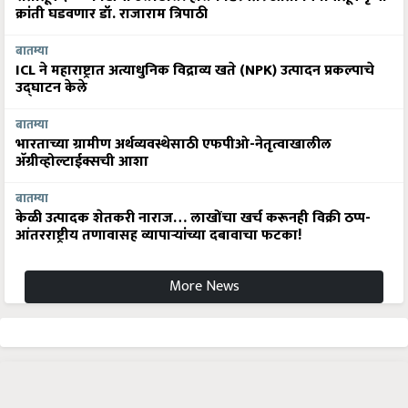
क्रांती घडवणार डॉ. राजाराम त्रिपाठी
बातम्या
ICL ने महाराष्ट्रात अत्याधुनिक विद्राव्य खते (NPK) उत्पादन प्रकल्पाचे
उद्घाटन केले
बातम्या
भारताच्या ग्रामीण अर्थव्यवस्थेसाठी एफपीओ-नेतृत्वाखालील
अ‍ॅग्रीव्होल्टाईक्सची आशा
बातम्या
केळी उत्पादक शेतकरी नाराज… लाखोंचा खर्च करूनही विक्री ठप्प-
आंतरराष्ट्रीय तणावासह व्यापाऱ्यांच्या दबावाचा फटका!
More News