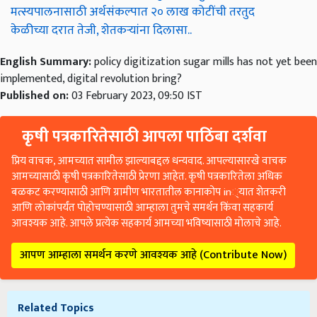
मत्स्यपालनासाठी अर्थसंकल्पात २० लाख कोटींची तरतुद
केळीच्या दरात तेजी, शेतकऱ्यांना दिलासा..
English Summary:
policy digitization sugar mills has not yet been
implemented, digital revolution bring?
Published on:
03 February 2023, 09:50 IST
कृषी पत्रकारितेसाठी आपला पाठिंबा दर्शवा
प्रिय वाचक, आमच्यात सामील झाल्याबद्दल धन्यवाद. आपल्यासारखे वाचक
आमच्यासाठी कृषी पत्रकारितेसाठी प्रेरणा आहेत. कृषी पत्रकारितेला अधिक
बळकट करण्यासाठी आणि ग्रामीण भारतातील कानाकोप in्यात शेतकरी
आणि लोकांपर्यंत पोहोचण्यासाठी आम्हाला तुमचे समर्थन किंवा सहकार्य
आवश्यक आहे. आपले प्रत्येक सहकार्य आमच्या भविष्यासाठी मोलाचे आहे.
आपण आम्हाला समर्थन करणे आवश्यक आहे (Contribute Now)
Related Topics