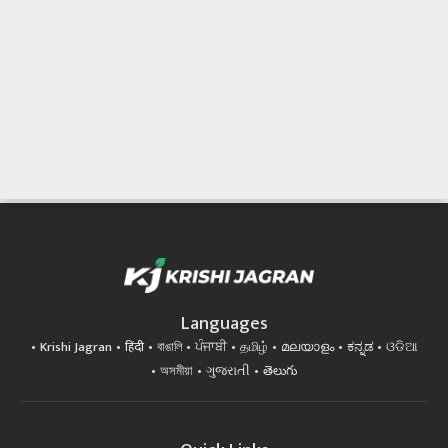
Languages
Krishi Jagran
हिंदी
বাঙালি
ਪੰਜਾਬੀ
தமிழ்
മലയാളം
ಕನ್ನಡ
ଓଡିଆ
অসমীয়া
ગુજરાતી
తెలుగు