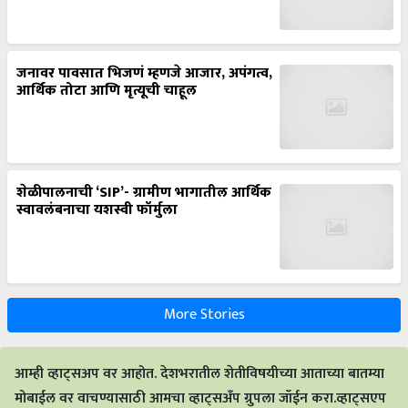
जनावर पावसात भिजणं म्हणजे आजार, अपंगत्व,
आर्थिक तोटा आणि मृत्यूची चाहूल
शेळीपालनाची ‘SIP’- ग्रामीण भागातील आर्थिक
स्वावलंबनाचा यशस्वी फॉर्मुला
More Stories
आम्ही व्हाट्सअप वर आहोत. देशभरातील शेतीविषयीच्या आताच्या बातम्या
मोबाईल वर वाचण्यासाठी आमचा व्हाट्सअँप ग्रुपला जॉईन करा.व्हाट्सएप