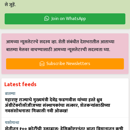
से जुड़ें.
Join on WhatsApp
आमच्या न्यूसलेटरचे सदस्य व्हा. शेती संबंधीत देशभरातील आताच्या
बातम्या मेलवर वाचण्यासाठी आमच्या न्यूसलेटरची सदस्यता घ्या.
Subscribe Newsletters
Latest feeds
बातम्या
महाराष्ट्र राज्याचे मुख्यमंत्री देवेंद्र फडणवीस यांच्या हस्ते ध्रुव
ॲग्रीटेक्नॉलॉजीजच्या संस्थापकांचा सत्कार, शेतकऱ्यांसाठीच्या
नवसंशोधनाला मिळाली नवी ओळख!
यशोगाथा
शेतीतून १०० कोटींची उलाढाल: हेलिकॉप्टरनंतर आता विमानातून कृषी