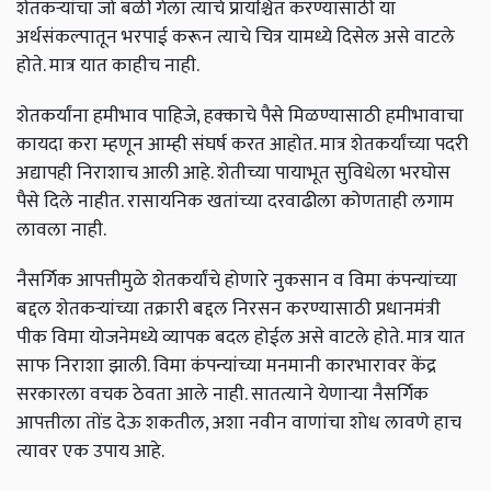
शेतकऱ्यांचा जो बळी गेला त्याचे प्रायश्चित करण्यासाठी या
अर्थसंकल्पातून भरपाई करून त्याचे चित्र यामध्ये दिसेल असे वाटले
होते. मात्र यात काहीच नाही.
शेतकर्यांना हमीभाव पाहिजे, हक्काचे पैसे मिळण्यासाठी हमीभावाचा
कायदा करा म्हणून आम्ही संघर्ष करत आहोत. मात्र शेतकर्यांच्या पदरी
अद्यापही निराशाच आली आहे. शेतीच्या पायाभूत सुविधेला भरघोस
पैसे दिले नाहीत. रासायनिक खतांच्या दरवाढीला कोणताही लगाम
लावला नाही.
नैसर्गिक आपत्तीमुळे शेतकर्यांचे होणारे नुकसान व विमा कंपन्यांच्या
बद्दल शेतकऱ्यांच्या तक्रारी बद्दल निरसन करण्यासाठी प्रधानमंत्री
पीक विमा योजनेमध्ये व्यापक बदल होईल असे वाटले होते. मात्र यात
साफ निराशा झाली. विमा कंपन्यांच्या मनमानी कारभारावर केंद्र
सरकारला वचक ठेवता आले नाही. सातत्याने येणाऱ्या नैसर्गिक
आपत्तीला तोंड देऊ शकतील, अशा नवीन वाणांचा शोध लावणे हाच
त्यावर एक उपाय आहे.