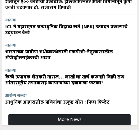
शेतीतून १०० कोटींची उलाढाल: हेलिकॉप्टरनंतर आता विमानातून कृषी
क्रांती घडवणार डॉ. राजाराम त्रिपाठी
बातम्या
ICL ने महाराष्ट्रात अत्याधुनिक विद्राव्य खते (NPK) उत्पादन प्रकल्पाचे
उद्घाटन केले
बातम्या
भारताच्या ग्रामीण अर्थव्यवस्थेसाठी एफपीओ-नेतृत्वाखालील
अ‍ॅग्रीव्होल्टाईक्सची आशा
बातम्या
केळी उत्पादक शेतकरी नाराज… लाखोंचा खर्च करूनही विक्री ठप्प-
आंतरराष्ट्रीय तणावासह व्यापाऱ्यांच्या दबावाचा फटका!
आरोग्य सल्ला
आधुनिक आहारातील प्रथिनांचा उत्कृष्ट स्रोत : फिश फिलेट
More News