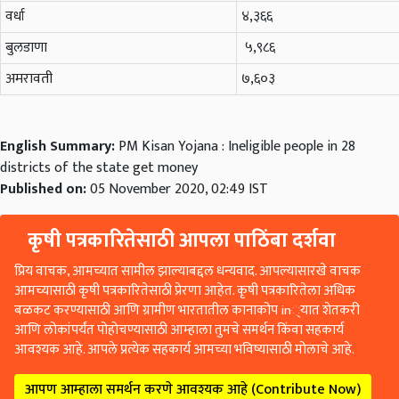
वर्धा
४,३६६
बुलडाणा
५,९८६
अमरावती
७,६०३
English Summary:
PM Kisan Yojana : Ineligible people in 28
districts of the state get money
Published on:
05 November 2020, 02:49 IST
कृषी पत्रकारितेसाठी आपला पाठिंबा दर्शवा
प्रिय वाचक, आमच्यात सामील झाल्याबद्दल धन्यवाद. आपल्यासारखे वाचक
आमच्यासाठी कृषी पत्रकारितेसाठी प्रेरणा आहेत. कृषी पत्रकारितेला अधिक
बळकट करण्यासाठी आणि ग्रामीण भारतातील कानाकोप in्यात शेतकरी
आणि लोकांपर्यंत पोहोचण्यासाठी आम्हाला तुमचे समर्थन किंवा सहकार्य
आवश्यक आहे. आपले प्रत्येक सहकार्य आमच्या भविष्यासाठी मोलाचे आहे.
आपण आम्हाला समर्थन करणे आवश्यक आहे (Contribute Now)