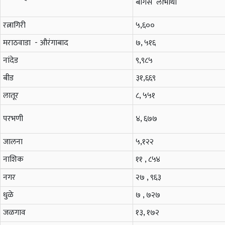
बोगस लाभार्थी
रत्नागिरी
५,
६००
मराठवाडा - औरंगाबाद
७, ५१६
नांदेड
९,९८५
बीड
३१,६६९
लातूर
८, ५५१
परभणी
४, ६७७
जालना
५,१२२
नाशिक
११ , ८५४
नगर
२७ , ९६३
धुळे
७ , ७२७
जळगाव
१३, १७२