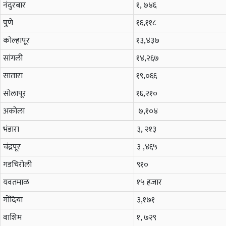
नंदुरबार
१, ७४६
पुणे
१६,
११८
कोल्हापूर
१३,
४३७
सांगली
१४,
२६७
सातारा
१९,
०६६
सोलापूर
१६,
२१०
अकोला
७,
१०४
भंडारा
३,
२१३
चंद्रपूर
३ ,४६५
गडचिरोली
९१०
यवतमाळ
१५ हजार
गोंदिया
३,
१७१
वाशिम
१, ७२९