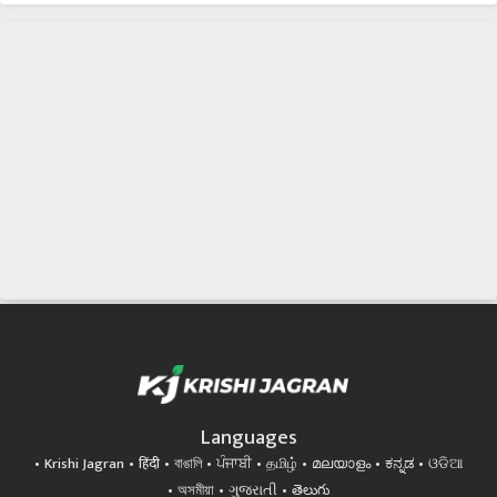
Languages
Krishi Jagran
हिंदी
বাঙালি
ਪੰਜਾਬੀ
தமிழ்
മലയാളം
ಕನ್ನಡ
ଓଡିଆ
অসমীয়া
ગુજરાતી
తెలుగు