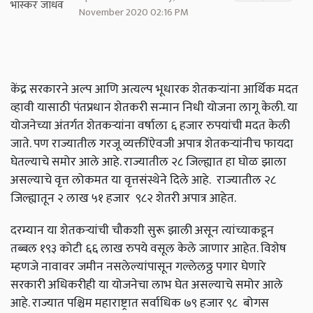
November 2020 02:16 PM
केंद्र सरकारने अल्प आणि अत्यल्प भूधारक शेतकऱ्यांना आर्थिक मदत
व्हावी यासाठी पंतप्रधान शेतकरी सन्मान निधी योजना लागू केली. या
योजनेच्या अंतर्गत शेतकऱ्यांना वर्षाला ६ हजार रुपयांची मदत केली
जाते. पण राज्यातील गरजू व्यक्तींऐवजी अपात्र शेतकऱ्यांनीच फायदा
घेतल्याचे समोर आले आहे. राज्यातील २८ जिल्ह्यात हा घोळ झाला
असल्याचे वृत्त लोकमत या वृत्तसंस्थेने दिले आहे. राज्यातील २८
जिल्ह्यातून २ लाख ५१ हजार ९८२ शेतरी अपात्र आहेत.
दरम्यान या शेतकऱ्यांची चौकशी सुरू झाली असून त्यांच्याकडून
तब्बल १९३ कोटी ६६ लाख रुपये वसूल केले जाणार आहेत. विशेष
म्हणजे नावावर जमीन नसलेल्यांपासून गल्लेलठ्ठ पगार घेणारे
सरकारी अधिकरीही या योजनेचा लाभ घेत असल्याचे समोर आले
आहे. राज्यात पश्चिम महाराष्ट्रात सर्वाधिक ७९ हजार ९८ बोगस