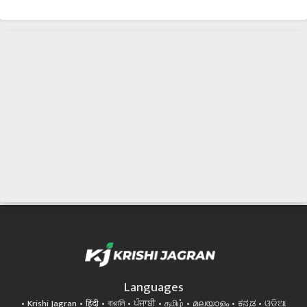
Languages
Krishi Jagran
हिंदी
বাঙালি
ਪੰਜਾਬੀ
தமிழ்
മലയാളം
ಕನ್ನಡ
ଓଡିଆ