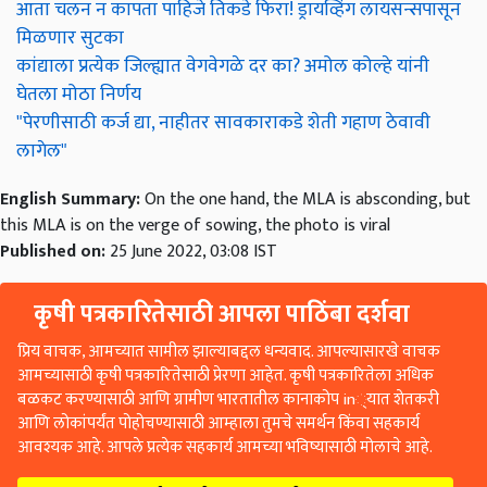
आता चलन न कापता पाहिजे तिकडे फिरा! ड्रायव्हिंग लायसन्सपासून
मिळणार सुटका
कांद्याला प्रत्येक जिल्ह्यात वेगवेगळे दर का? अमोल कोल्हे यांनी
घेतला मोठा निर्णय
"पेरणीसाठी कर्ज द्या, नाहीतर सावकाराकडे शेती गहाण ठेवावी
लागेल"
English Summary:
On the one hand, the MLA is absconding, but
this MLA is on the verge of sowing, the photo is viral
Published on:
25 June 2022, 03:08 IST
कृषी पत्रकारितेसाठी आपला पाठिंबा दर्शवा
प्रिय वाचक, आमच्यात सामील झाल्याबद्दल धन्यवाद. आपल्यासारखे वाचक
आमच्यासाठी कृषी पत्रकारितेसाठी प्रेरणा आहेत. कृषी पत्रकारितेला अधिक
बळकट करण्यासाठी आणि ग्रामीण भारतातील कानाकोप in्यात शेतकरी
आणि लोकांपर्यंत पोहोचण्यासाठी आम्हाला तुमचे समर्थन किंवा सहकार्य
आवश्यक आहे. आपले प्रत्येक सहकार्य आमच्या भविष्यासाठी मोलाचे आहे.