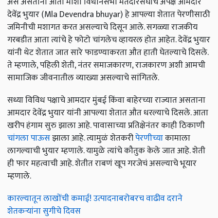
असे असताना आता मोर्शी विधानसभा मतदारसंघाचे अपक्ष आमदार
देवेंद्र भुयार (Mla Devendra bhuyar) हे आपल्या शेतात पेरणीसाठी
जमिनीची मशागत करत असल्याचे दिसून आले. सगळ्या राजकीय
गरबडीत आता त्यांचे हे फोटो चांगलेच व्हायरल होत आहेत. देवेंद्र भुयार
यांनी थेट शेतात जात सारे फाडण्याकरता औत हाती घेतल्याचे दिसले.
ते म्हणाले, पहिली शेती, नंतर समाजकारण, राजकारण अशी आमची
सामाजिक जीवनातील व्याख्या असल्याचे सांगितले.
सध्या विविध पक्षाचे आमदार मुंबई किंवा बाहेरच्या राज्यात असताना
आमदार देवेंद्र भुयार यांनी आपल्या शेतात औत धरल्याचे दिसले. आता
खरीप हंगाम सुरु झाला आहे. पावासाच्या प्रतिक्षेनंतर काही ठिकाणी
चांगला पाऊस
झाला आहे. त्यामुळं शेतकरी
पेरणीच्या
कामाला
लागल्याची भुयार म्हणाले. यामुळे त्यांचे कौतुक केले जात आहे. शेती
ही फार महत्वाची आहे. शेतीत राबणं खूप गरजेचं असल्याचे भूयार
म्हणाले.
कारल्यातून लाखोंची कमाई! उत्पादनाबरोबरच वाढीव दराने
शेतकऱ्यांना सुगीचे दिवस