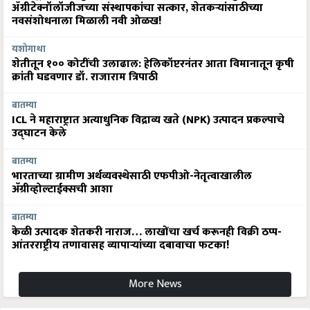
ॲग्रीटेक्नॉलॉजीजच्या संस्थापकांचा सत्कार, शेतकऱ्यांसाठीच्या
नवसंशोधनाला मिळाली नवी ओळख!
यशोगाथा
शेतीतून १०० कोटींची उलाढाल: हेलिकॉप्टरनंतर आता विमानातून कृषी
क्रांती घडवणार डॉ. राजाराम त्रिपाठी
बातम्या
ICL ने महाराष्ट्रात अत्याधुनिक विद्राव्य खते (NPK) उत्पादन प्रकल्पाचे
उद्घाटन केले
बातम्या
भारताच्या ग्रामीण अर्थव्यवस्थेसाठी एफपीओ-नेतृत्वाखालील
अ‍ॅग्रीव्होल्टाईक्सची आशा
बातम्या
केळी उत्पादक शेतकरी नाराज… लाखोंचा खर्च करूनही विक्री ठप्प-
आंतरराष्ट्रीय तणावासह व्यापाऱ्यांच्या दबावाचा फटका!
More News