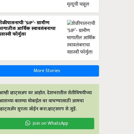
शेळीपालनाची ‘SIP’- ग्रामीण
भागातील आर्थिक स्वावलंबनाचा
यशस्वी फॉर्मुला
More Stories
आम्ही व्हाट्सअप वर आहोत. देशभरातील शेतीविषयीच्या
आताच्या बातम्या मोबाईल वर वाचण्यासाठी आमचा
व्हाट्सअँप ग्रुपला जॉईन करा.व्हाट्सएप से जुड़ें.
Join on WhatsApp