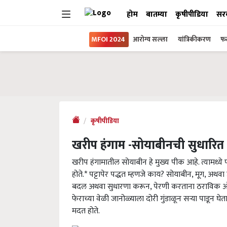
होम
बातम्या
कृषीपीडिया
सर
MFOI 2024
आरोग्य सल्ला
यांत्रिकीकरण
फल
कृषीपीडिया
खरीप हंगाम -सोयाबीनची सुधारित पट
खरीप हंगामातील सोयाबीन हे मुख्य पीक आहे. त्यामध्ये
होते.* पट्टापेर पद्धत म्हणजे काय? सोयाबीन, मूग, अथवा
बदल अथवा सुधारणा करून, पेरणी करताना ठराविक ओळ
फेराच्या वेळी जानोळ्याला दोरी गुंडाळून सऱ्या पाडून घ
मदत होते.