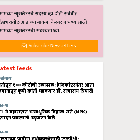
आमच्या न्यूसलेटरचे सदस्य व्हा. शेती संबंधीत
देशभरातील आताच्या बातम्या मेलवर वाचण्यासाठी
आमच्या न्यूसलेटरची सदस्यता घ्या.
Subscribe Newsletters
Latest feeds
शोगाथा
ेतीतून १०० कोटींची उलाढाल: हेलिकॉप्टरनंतर आता
िमानातून कृषी क्रांती घडवणार डॉ. राजाराम त्रिपाठी
ातम्या
CL ने महाराष्ट्रात अत्याधुनिक विद्राव्य खते (NPK)
त्पादन प्रकल्पाचे उद्घाटन केले
ातम्या
ारताच्या ग्रामीण अर्थव्यवस्थेसाठी एफपीओ-