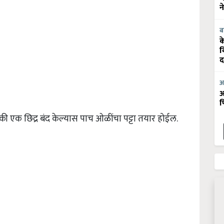
न
ब
क
व
द
आ
आ
फ
्येकी एक छिद्र बंद केल्यास पाच ओळींचा पट्टा तयार होईल.