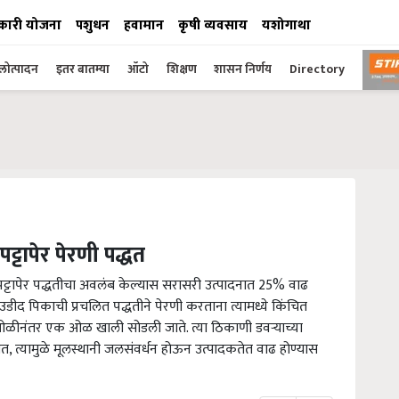
कारी योजना
पशुधन
हवामान
कृषी व्यवसाय
यशोगाथा
ोत्पादन
इतर बातम्या
ऑटो
शिक्षण
शासन निर्णय
Directory
्टापेर पेरणी पद्धत
 पट्टापेर पद्धतीचा अवलंब केल्यास सरासरी उत्पादनात 25% वाढ
 उडीद पिकाची प्रचलित पद्धतीने पेरणी करताना त्यामध्ये किंचित
ीनंतर एक ओळ खाली सोडली जाते. त्या ठिकाणी डवऱ्याच्या
ेतात, त्यामुळे मूलस्थानी जलसंवर्धन होऊन उत्पादकतेत वाढ होण्यास