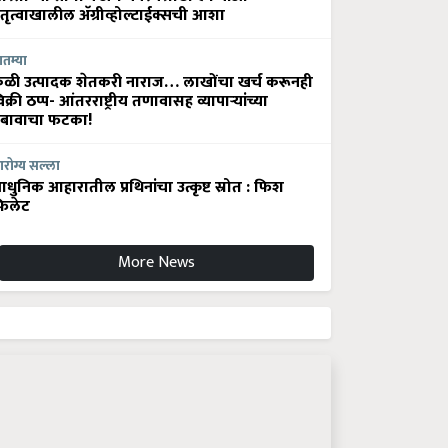
ेतृत्वाखालील अ‍ॅग्रीव्होल्टाईक्सची आशा
ातम्या
ेळी उत्पादक शेतकरी नाराज… लाखोंचा खर्च करूनही
िक्री ठप्प- आंतरराष्ट्रीय तणावासह व्यापाऱ्यांच्या
बावाचा फटका!
रोग्य सल्ला
धुनिक आहारातील प्रथिनांचा उत्कृष्ट स्रोत : फिश
िलेट
More News