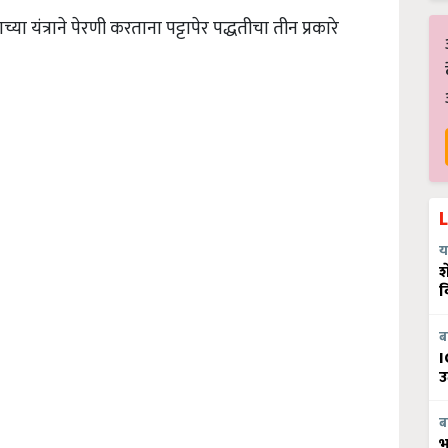
च्या यंत्राने पेरणी करताना पट्टापेर पद्धतीचा तीन प्रकारे
य
श
व
ब
I
उ
ब
भ