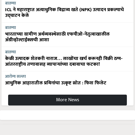
बातम्या
ICL ने महाराष्ट्रात अत्याधुनिक विद्राव्य खते (NPK) उत्पादन प्रकल्पाचे
उद्घाटन केले
बातम्या
भारताच्या ग्रामीण अर्थव्यवस्थेसाठी एफपीओ-नेतृत्वाखालील
अ‍ॅग्रीव्होल्टाईक्सची आशा
बातम्या
केळी उत्पादक शेतकरी नाराज… लाखोंचा खर्च करूनही विक्री ठप्प-
आंतरराष्ट्रीय तणावासह व्यापाऱ्यांच्या दबावाचा फटका!
आरोग्य सल्ला
आधुनिक आहारातील प्रथिनांचा उत्कृष्ट स्रोत : फिश फिलेट
More News