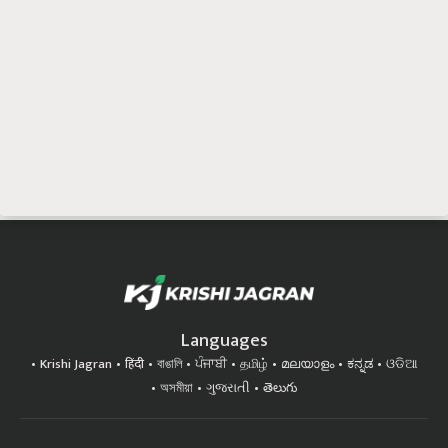
Languages
Krishi Jagran
हिंदी
বাঙালি
ਪੰਜਾਬੀ
தமிழ்
മലയാളം
ಕನ್ನಡ
ଓଡିଆ
অসমীয়া
ગુજરાતી
తెలుగు