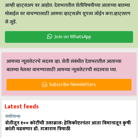
आम्ही व्हाट्सअप वर आहोत. देशभरातील शेतीविषयीच्या आताच्या बातम्या
मोबाईल वर वाचण्यासाठी आमचा व्हाट्सअँप ग्रुपला जॉईन करा.व्हाट्सएप
से जुड़ें.
Join on WhatsApp
आमच्या न्यूसलेटरचे सदस्य व्हा. शेती संबंधीत देशभरातील आताच्या
बातम्या मेलवर वाचण्यासाठी आमच्या न्यूसलेटरची सदस्यता घ्या.
Subscribe Newsletters
Latest feeds
यशोगाथा
शेतीतून १०० कोटींची उलाढाल: हेलिकॉप्टरनंतर आता विमानातून कृषी
क्रांती घडवणार डॉ. राजाराम त्रिपाठी