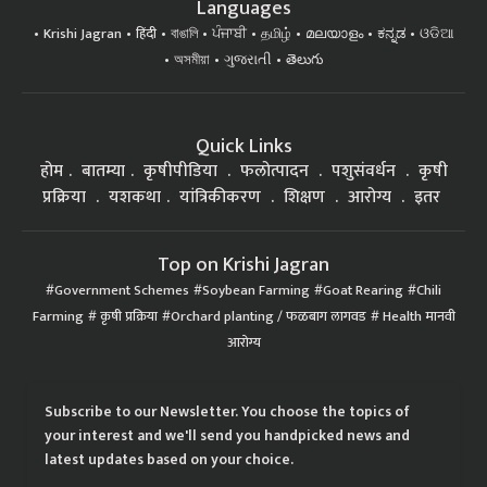
Languages
Krishi Jagran
हिंदी
বাঙালি
ਪੰਜਾਬੀ
தமிழ்
മലയാളം
ಕನ್ನಡ
ଓଡିଆ
অসমীয়া
ગુજરાતી
తెలుగు
Quick Links
होम
बातम्या
कृषीपीडिया
फलोत्पादन
पशुसंवर्धन
कृषी
प्रक्रिया
यशकथा
यांत्रिकीकरण
शिक्षण
आरोग्य
इतर
Top on Krishi Jagran
Government Schemes
Soybean Farming
Goat Rearing
Chili
Farming
कृषी प्रक्रिया
Orchard planting / फळबाग लागवड
Health मानवी
आरोग्य
Subscribe to our Newsletter. You choose the topics of
your interest and we'll send you handpicked news and
latest updates based on your choice.