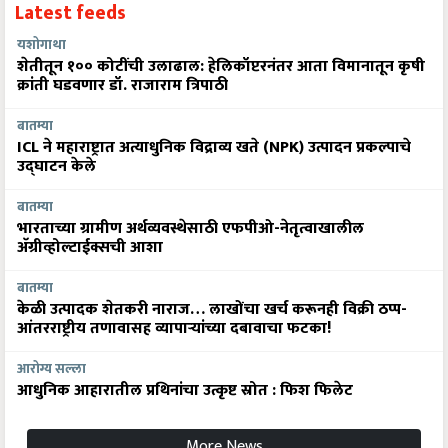
Latest feeds
यशोगाथा
शेतीतून १०० कोटींची उलाढाल: हेलिकॉप्टरनंतर आता विमानातून कृषी
क्रांती घडवणार डॉ. राजाराम त्रिपाठी
बातम्या
ICL ने महाराष्ट्रात अत्याधुनिक विद्राव्य खते (NPK) उत्पादन प्रकल्पाचे
उद्घाटन केले
बातम्या
भारताच्या ग्रामीण अर्थव्यवस्थेसाठी एफपीओ-नेतृत्वाखालील
अ‍ॅग्रीव्होल्टाईक्सची आशा
बातम्या
केळी उत्पादक शेतकरी नाराज… लाखोंचा खर्च करूनही विक्री ठप्प-
आंतरराष्ट्रीय तणावासह व्यापाऱ्यांच्या दबावाचा फटका!
आरोग्य सल्ला
आधुनिक आहारातील प्रथिनांचा उत्कृष्ट स्रोत : फिश फिलेट
More News