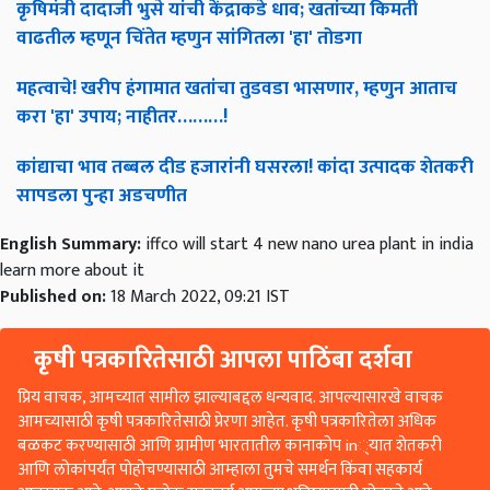
कृषिमंत्री दादाजी भुसे यांची केंद्राकडे धाव; खतांच्या किमती
वाढतील म्हणून चिंतेत म्हणुन सांगितला 'हा' तोडगा
महत्वाचे! खरीप हंगामात खतांचा तुडवडा भासणार, म्हणुन आताच
करा 'हा' उपाय; नाहीतर………!
कांद्याचा भाव तब्बल दीड हजारांनी घसरला! कांदा उत्पादक शेतकरी
सापडला पुन्हा अडचणीत
English Summary:
iffco will start 4 new nano urea plant in india
learn more about it
Published on:
18 March 2022, 09:21 IST
कृषी पत्रकारितेसाठी आपला पाठिंबा दर्शवा
प्रिय वाचक, आमच्यात सामील झाल्याबद्दल धन्यवाद. आपल्यासारखे वाचक
आमच्यासाठी कृषी पत्रकारितेसाठी प्रेरणा आहेत. कृषी पत्रकारितेला अधिक
बळकट करण्यासाठी आणि ग्रामीण भारतातील कानाकोप in्यात शेतकरी
आणि लोकांपर्यंत पोहोचण्यासाठी आम्हाला तुमचे समर्थन किंवा सहकार्य