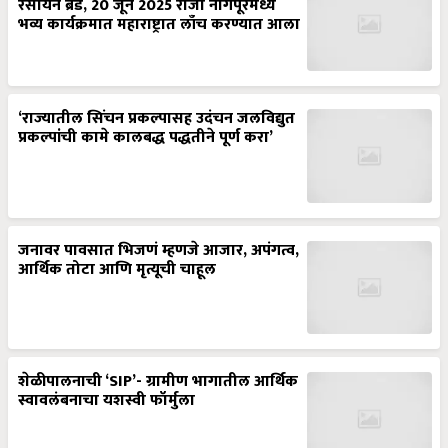
रसायन ब्रँड, 20 जून 2025 रोजी नागपूरमध्ये
भव्य कार्यक्रमात महाराष्ट्रात लाँच करण्यात आला
‘राज्यातील सिंचन प्रकल्पासह उदंचन जलविद्युत
प्रकल्पांची कामे कालबद्ध पद्धतीने पूर्ण करा’
जनावर पावसात भिजणं म्हणजे आजार, अपंगत्व,
आर्थिक तोटा आणि मृत्यूची चाहूल
शेळीपालनाची ‘SIP’- ग्रामीण भागातील आर्थिक
स्वावलंबनाचा यशस्वी फॉर्मुला