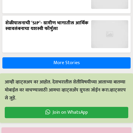
शेळीपालनाची ‘SIP’- ग्रामीण भागातील आर्थिक
स्वावलंबनाचा यशस्वी फॉर्मुला
More Stories
आम्ही व्हाट्सअप वर आहोत. देशभरातील शेतीविषयीच्या आताच्या बातम्या
मोबाईल वर वाचण्यासाठी आमचा व्हाट्सअँप ग्रुपला जॉईन करा.व्हाट्सएप
से जुड़ें.
Join on WhatsApp