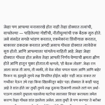
जेव्हा पण आपल्या मनासारखे होत नाही तेव्हा डोक्यात तत्वांची,
वाचलेल्या — पाहिलेल्या गोष्टींची, नीतीमूल्यांची एक बैठक सुरु होते.
जसे संसदेत सगळे भांडण करतात, एकमेकांना शिवीगाळ करतात,
बाकावर ठकठक करतात अगदी असाच गोंधळ डोक्यात त्यावेळेस
सुरु होतो. आणि आपल्याला चांगलेच माहिती आहे. जेव्हा जेव्हा
डोक्यात गोंधळ होत असेल तेव्हा आपली निर्णय घेण्याची क्षमता क्षीण
होते आणि हातून चुका होतात.
मी म्हणतो, "ही बैठक तोडा!!". जेव्हा राग
आला सरळ ती जागा, ती व्यक्ती, तो वेळ सोडा चप्पल घाला आणि आणि बाहेर
फिरून या. ह्यामुळे तुमचे लक्ष विचलित होईल. बाहेर नाही जाऊ शकत तर
गच्चीवर येऊन उभे राहा किंवा खिडकीतून बाहेर पहा. डोक्यात जे काही चालू
आहे ते शांत होते जर तुम्ही तुमचे लक्ष दुसऱ्या ठिकाणी लावले तर!! मग अर्धा-
पाऊण तासाने तुम्हाला घडल्लेया घटनेचा सारासार विचार करायला जमेल
कारण तेव्हा गोंधळ शांत झालेला असेल. आता तुम्ही जे पण करणार ते बरोबर