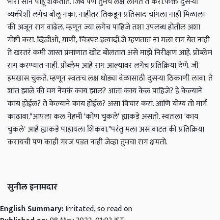
भारी सीन पाहू शकतात. जिथे पण तुमचे लक्ष लागते ते करा.
फक्त दुसऱ्या
व्यक्तीशी लगेच बोलू नका. नाहीतर तिकडून प्रतिसाद चांगला नाही मिळाला
की अजून राग वाढेल. म्हणून ज्या लगेच पाहिजे तशा उपलब्ध होतील अशा
गोष्टी करा. व्हिडीओ, गाणी, चित्रपट इत्यादी.
जे म्हणतात ना मला राग येत नाही
ते खरतरं कमी जास्त प्रमाणात खोट बोलतात असे माझे निरीक्षण आहे. प्रोब्लेम
राग करण्यात नाही. प्रोब्लेम आहे राग आल्यावर लगेच प्रतिक्रिया देणे. जी
हमखास चुकते. म्हणून स्वतःच लक्ष थोड्या वेळासाठी दुसऱ्या ठिकाणी लावा. ते
शांत झाले की मग नेमकं काय झाल? आता काय केलं पाहिजे? हे केल्याने
काय होईल? ते केल्याने काय होईल? असा विचार करा. आणि योग्य तो मार्ग
काढावा.
"आपला कल नेहमी 'कोण चुकले' ह्याकडे असतो. स्वतःला 'काय
चुकले' आहे ह्याकडे पाहायला शिकवा."
परंतु मला असं वाटत की प्रतिक्रिया
करायची पण काही गरज पडत नाही जेव्हा तुमचा राग क्षमतो.
सुनील इनामदार
English Summary:
Irritated, so read on