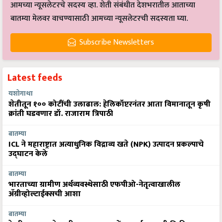
आमच्या न्यूसलेटरचे सदस्य व्हा. शेती संबंधीत देशभरातील आताच्या
बातम्या मेलवर वाचण्यासाठी आमच्या न्यूसलेटरची सदस्यता घ्या.
Subscribe Newsletters
Latest feeds
यशोगाथा
शेतीतून १०० कोटींची उलाढाल: हेलिकॉप्टरनंतर आता विमानातून कृषी
क्रांती घडवणार डॉ. राजाराम त्रिपाठी
बातम्या
ICL ने महाराष्ट्रात अत्याधुनिक विद्राव्य खते (NPK) उत्पादन प्रकल्पाचे
उद्घाटन केले
बातम्या
भारताच्या ग्रामीण अर्थव्यवस्थेसाठी एफपीओ-नेतृत्वाखालील
अ‍ॅग्रीव्होल्टाईक्सची आशा
बातम्या