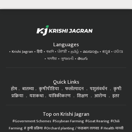
Languages
Krishi Jagran
हिंदी
বাঙালি
ਪੰਜਾਬੀ
தமிழ்
മലയാളം
ಕನ್ನಡ
ଓଡିଆ
অসমীয়া
ગુજરાતી
తెలుగు
Quick Links
होम
बातम्या
कृषीपीडिया
फलोत्पादन
पशुसंवर्धन
कृषी
प्रक्रिया
यशकथा
यांत्रिकीकरण
शिक्षण
आरोग्य
इतर
Top on Krishi Jagran
Government Schemes
Soybean Farming
Goat Rearing
Chili
Farming
कृषी प्रक्रिया
Orchard planting / फळबाग लागवड
Health मानवी