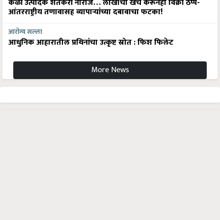
केळी उत्पादक शेतकरी नाराज… लाखोंचा खर्च करूनही विक्री ठप्प-
आंतरराष्ट्रीय तणावासह व्यापाऱ्यांच्या दबावाचा फटका!
आरोग्य सल्ला
आधुनिक आहारातील प्रथिनांचा उत्कृष्ट स्रोत : फिश फिलेट
More News