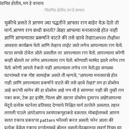
चिडचिड होतीय, मग हे वाचाच
चुकीचे असते ते आपण ज्या पद्धतीने आपला राग बाहेर येऊ देतो तो
मार्ग. आपण राग कधी करतो? जेव्हा आपल्या मनासारखे होत नाही
आणि आपल्याला प्रकर्षाने वाटते की तसे व्हावे तेव्हा!
आपला टीव्हीवर
आवडता कार्यक्रम येतो आणि तेव्हाच लाईट जाते लगेच आपल्याला राग येतो.
घरात सगळे टॉवेल ओले असतील तर आपल्याला राग येतो. आपल्याला कोणी
काही बोलले तर लगेच आपल्याला राग येतो. कोणाशी मतभेद झाले लगेच राग
येतो. कोणी आपले ऐकले नाही आपल्याला लगेच राग येतो.
ह्या सगळ्या
घटनांमध्ये एक गोष्ट सामाईक असते ती म्हणजे, "आपल्या मनासारखे होत
नाही आणि आपल्याला प्रकर्षाने वाटते की तसे व्हावे तेव्हा!".
मग हा प्रोब्लेम
आहे का?
मी सांगेन की हा प्रोब्लेम आहे पण मी हे सांगणार नाही की तुम्ही राग
नका करू, टेक इट इजी!!, चिल्ल ब्रो!!. खरतर प्रोब्लेम दुसराच आहे!!
आपल्या
मेंदूचे प्रत्येक घटनेला प्रतिसाद देण्याचे निश्चित मार्ग ठरलेले असतात. तहान
लागली पाउले आपोआपच स्वयंपाकगृहाकडे वळतात. मोबाईलमध्ये आपण
सतत एकाच प्रकारचा pattern फोल्लो करत असतो. फोन आला की
प्रत्येक वेळेस एकाच स्टाईलमध्ये बोलत असतो.
मेंदूबद्दलचा सुवर्ण नियम ह्या