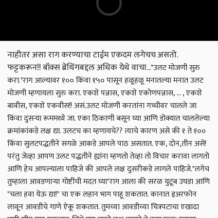
नाहीतर असा राग करण्याचा टाईम एकदम लगेचच असतो.
फट्टकरून!! बॉक्स ब्रेथिंगबद्दल अधिक येथे वाचा...
"उलट मोजणी सुरु
करा."
राग आल्यावर १०० किंवा १५० पासून हळूहळू मनातल्या मनात उलट
मोजणी म्हणायला सुरु करा. एकशे पन्नास, एकशे एकोणपन्नास, … , एकशे
बावीस, एकशे एकवीस!! असं.
उलट मोजणी करतांना गच्चीवर चालले जा
किंवा दुसऱ्या रूममध्ये जा. एका ठिकाणी बसून घ्या आणि डोक्यात चाललेल्या
क्रमांकांकडे लक्ष द्या. उलटच का म्हणायचे?? त्याचे कारण असे की १ ते १००
किंवा सुलटपद्धतीने सगळे आकडे आपले पाठ असतात. एक, दोन,तीन असे!
परंतु जेव्हा आपण उलट पद्धतीने ह्यांना म्हणतो तेव्हा तो विचार करावा लागतो
आणि हेच आपल्याला पाहिजे की आपले लक्ष दुसरीकडे लागले पाहिजे.
"लगेच
तुम्हाला आवडणाऱ्या गोष्टींची मदत घ्या"
राग आला की सरळ युटूब उघडा आणि
"चला हवा येऊ द्या!" चा एक लहान भाग पाहू शकतात. कानात इअरफोन
लावून आवडीचे गाणे ऐकू शकतात. तुमच्या आवडीच्या चित्रपटाचा एखादा