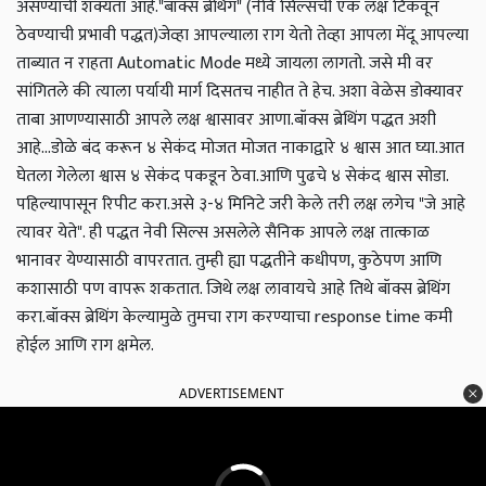
असण्याची शक्यता आहे.
"बॉक्स ब्रेथिंग"
(नेवि सिल्सची एक लक्ष टिकवून
ठेवण्याची प्रभावी पद्धत)
जेव्हा आपल्याला राग येतो तेव्हा आपला मेंदू आपल्या
ताब्यात न राहता Automatic Mode मध्ये जायला लागतो. जसे मी वर
सांगितले की त्याला पर्यायी मार्ग दिसतच नाहीत ते हेच. अशा वेळेस डोक्यावर
ताबा आणण्यासाठी आपले लक्ष श्वासावर आणा.
बॉक्स ब्रेथिंग पद्धत अशी
आहे...
डोळे बंद करून ४ सेकंद मोजत मोजत नाकाद्वारे ४ श्वास आत घ्या.आत
घेतला गेलेला श्वास ४ सेकंद पकडून ठेवा.
आणि पुढचे ४ सेकंद श्वास सोडा.
पहिल्यापासून रिपीट करा.असे ३-४ मिनिटे जरी केले तरी लक्ष लगेच "जे आहे
त्यावर येते". ही पद्धत नेवी सिल्स असलेले सैनिक आपले लक्ष तात्काळ
भानावर येण्यासाठी वापरतात. तुम्ही ह्या पद्धतीने कधीपण, कुठेपण आणि
कशासाठी पण वापरू शकतात. जिथे लक्ष लावायचे आहे तिथे बॉक्स ब्रेथिंग
करा.
बॉक्स ब्रेथिंग केल्यामुळे तुमचा राग करण्याचा response time कमी
होईल आणि राग क्षमेल.
ADVERTISEMENT