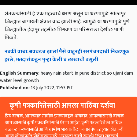
शेतकऱ्यांसाठी हे एक महत्त्वाचे धरण असून या धरणामुळे सोलापूर
जिल्ह्यात बागायती क्षेत्रात वाढ झाली आहे. त्यामुळे या धरणामुळे पुणे
जिल्ह्यातील इंदापूर तहसील भिगवण या परिसराला देखील पाणी
मिळते.
नक्की
वाचा
:
अवघडच
झालं
!
पैसे
वाटूनही
सरपंचपदाची
निवडणूक
हरले
,
मतदारांकडून
पुन्हा
केली
४
लाखाची
वसुली
English Summary:
heavy rain start in pune district so ujani dam
water level growth
Published on:
13 July 2022, 11:53 IST
कृषी पत्रकारितेसाठी आपला पाठिंबा दर्शवा
प्रिय वाचक, आमच्यात सामील झाल्याबद्दल धन्यवाद. आपल्यासारखे वाचक
आमच्यासाठी कृषी पत्रकारितेसाठी प्रेरणा आहेत. कृषी पत्रकारितेला अधिक
बळकट करण्यासाठी आणि ग्रामीण भारतातील कानाकोप in्यात शेतकरी
आणि लोकांपर्यंत पोहोचण्यासाठी आम्हाला तुमचे समर्थन किंवा सहकार्य