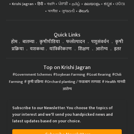
Krishi Jagran
हिंदी
বাঙালি
ਪੰਜਾਬੀ
தமிழ்
മലയാളം
ಕನ್ನಡ
ଓଡିଆ
অসমীয়া
ગુજરાતી
తెలుగు
Quick Links
होम
बातम्या
कृषीपीडिया
फलोत्पादन
पशुसंवर्धन
कृषी
प्रक्रिया
यशकथा
यांत्रिकीकरण
शिक्षण
आरोग्य
इतर
Top on Krishi Jagran
Government Schemes
Soybean Farming
Goat Rearing
Chili
Farming
कृषी प्रक्रिया
Orchard planting / फळबाग लागवड
Health मानवी
आरोग्य
Subscribe to our Newsletter. You choose the topics of
your interest and we'll send you handpicked news and
latest updates based on your choice.