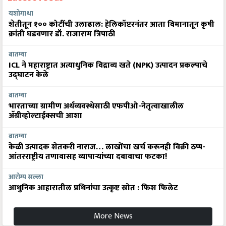
यशोगाथा
शेतीतून १०० कोटींची उलाढाल: हेलिकॉप्टरनंतर आता विमानातून कृषी
क्रांती घडवणार डॉ. राजाराम त्रिपाठी
बातम्या
ICL ने महाराष्ट्रात अत्याधुनिक विद्राव्य खते (NPK) उत्पादन प्रकल्पाचे
उद्घाटन केले
बातम्या
भारताच्या ग्रामीण अर्थव्यवस्थेसाठी एफपीओ-नेतृत्वाखालील
अ‍ॅग्रीव्होल्टाईक्सची आशा
बातम्या
केळी उत्पादक शेतकरी नाराज… लाखोंचा खर्च करूनही विक्री ठप्प-
आंतरराष्ट्रीय तणावासह व्यापाऱ्यांच्या दबावाचा फटका!
आरोग्य सल्ला
आधुनिक आहारातील प्रथिनांचा उत्कृष्ट स्रोत : फिश फिलेट
More News