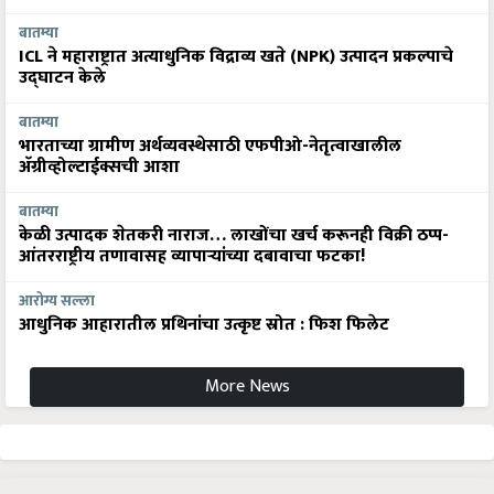
बातम्या
ICL ने महाराष्ट्रात अत्याधुनिक विद्राव्य खते (NPK) उत्पादन प्रकल्पाचे
उद्घाटन केले
बातम्या
भारताच्या ग्रामीण अर्थव्यवस्थेसाठी एफपीओ-नेतृत्वाखालील
अ‍ॅग्रीव्होल्टाईक्सची आशा
बातम्या
केळी उत्पादक शेतकरी नाराज… लाखोंचा खर्च करूनही विक्री ठप्प-
आंतरराष्ट्रीय तणावासह व्यापाऱ्यांच्या दबावाचा फटका!
आरोग्य सल्ला
आधुनिक आहारातील प्रथिनांचा उत्कृष्ट स्रोत : फिश फिलेट
More News