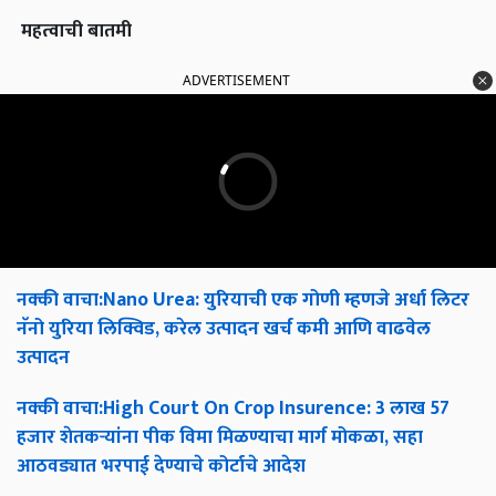
महत्वाची
बातमी
ADVERTISEMENT
नक्की
वाचा
:Nano Urea:
युरियाची
एक
गोणी
म्हणजे
अर्धा
लिटर
नॅनो
युरिया
लिक्विड
,
करेल
उत्पादन
खर्च
कमी
आणि
वाढवेल
उत्पादन
नक्की
वाचा
:High Court On Crop Insurence: 3
लाख
57
हजार
शेतकऱ्यांना
पीक
विमा
मिळण्याचा
मार्ग
मोकळा
,
सहा
आठवड्यात
भरपाई
देण्याचे
कोर्टाचे
आदेश