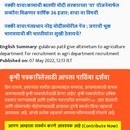
नक्की
वाचा
:
कामाची
बातमी
!
मोदी
सरकारच्या
'
या
'
योजनेमार्फत
सर्व्यांना
मिळणार
वार्षिक
36
हजार
;
वाचा
या
विषयी
नक्की
वाचा
:
पंतप्रधान
नरेंद्र
मोदींसमोरील
पेच
;
जगाची
भूक
भागवायची
की
भारतीयांना
सुखी
ठेवायचे
?
English Summary:
gulabrao patil give altimetum to agriculture
department for recruitment in agri department recruitment
Published on:
07 May 2022, 12:13 IST
कृषी पत्रकारितेसाठी आपला पाठिंबा दर्शवा
प्रिय वाचक, आमच्यात सामील झाल्याबद्दल धन्यवाद. आपल्यासारखे वाचक
आमच्यासाठी कृषी पत्रकारितेसाठी प्रेरणा आहेत. कृषी पत्रकारितेला अधिक
बळकट करण्यासाठी आणि ग्रामीण भारतातील कानाकोप in्यात शेतकरी
आणि लोकांपर्यंत पोहोचण्यासाठी आम्हाला तुमचे समर्थन किंवा सहकार्य
आवश्यक आहे. आपले प्रत्येक सहकार्य आमच्या भविष्यासाठी मोलाचे आहे.
आपण आम्हाला समर्थन करणे आवश्यक आहे (Contribute Now)