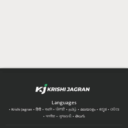
Languages
Krishi Jagran
हिंदी
বাঙালি
ਪੰਜਾਬੀ
தமிழ்
മലയാളം
ಕನ್ನಡ
ଓଡିଆ
অসমীয়া
ગુજરાતી
తెలుగు