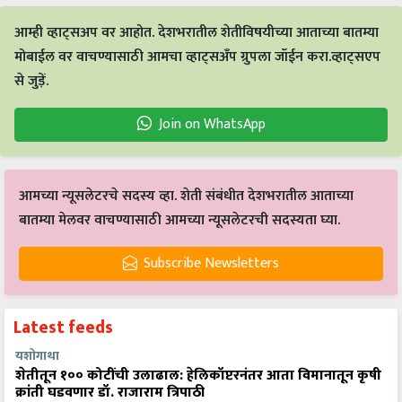
आम्ही व्हाट्सअप वर आहोत. देशभरातील शेतीविषयीच्या आताच्या बातम्या
मोबाईल वर वाचण्यासाठी आमचा व्हाट्सअँप ग्रुपला जॉईन करा.व्हाट्सएप
से जुड़ें.
Join on WhatsApp
आमच्या न्यूसलेटरचे सदस्य व्हा. शेती संबंधीत देशभरातील आताच्या
बातम्या मेलवर वाचण्यासाठी आमच्या न्यूसलेटरची सदस्यता घ्या.
Subscribe Newsletters
Latest feeds
यशोगाथा
शेतीतून १०० कोटींची उलाढाल: हेलिकॉप्टरनंतर आता विमानातून कृषी
क्रांती घडवणार डॉ. राजाराम त्रिपाठी