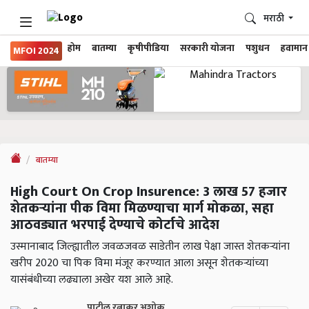
मराठी
होम
बातम्या
कृषीपीडिया
सरकारी योजना
पशुधन
हवामान
MFOI 2024
बातम्या
High Court On Crop Insurence: 3 लाख 57 हजार
शेतकऱ्यांना पीक विमा मिळण्याचा मार्ग मोकळा, सहा
आठवड्यात भरपाई देण्याचे कोर्टाचे आदेश
उस्मानाबाद जिल्ह्यातील जवळजवळ साडेतीन लाख पेक्षा जास्त शेतकऱ्यांना
खरीप 2020 चा पिक विमा मंजूर करण्यात आला असून शेतकऱ्यांच्या
यासंबंधीच्या लढ्याला अखेर यश आले आहे.
पाटील रत्नाकर अशोक