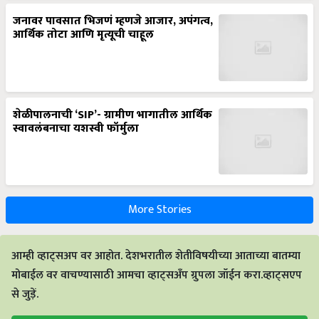
जनावर पावसात भिजणं म्हणजे आजार, अपंगत्व,
आर्थिक तोटा आणि मृत्यूची चाहूल
शेळीपालनाची ‘SIP’- ग्रामीण भागातील आर्थिक
स्वावलंबनाचा यशस्वी फॉर्मुला
More Stories
आम्ही व्हाट्सअप वर आहोत. देशभरातील शेतीविषयीच्या आताच्या बातम्या
मोबाईल वर वाचण्यासाठी आमचा व्हाट्सअँप ग्रुपला जॉईन करा.व्हाट्सएप
से जुड़ें.