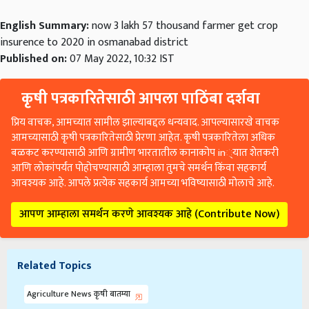
English Summary:
now 3 lakh 57 thousand farmer get crop
insurence to 2020 in osmanabad district
Published on:
07 May 2022, 10:32 IST
कृषी पत्रकारितेसाठी आपला पाठिंबा दर्शवा
प्रिय वाचक, आमच्यात सामील झाल्याबद्दल धन्यवाद. आपल्यासारखे वाचक
आमच्यासाठी कृषी पत्रकारितेसाठी प्रेरणा आहेत. कृषी पत्रकारितेला अधिक
बळकट करण्यासाठी आणि ग्रामीण भारतातील कानाकोप in्यात शेतकरी
आणि लोकांपर्यंत पोहोचण्यासाठी आम्हाला तुमचे समर्थन किंवा सहकार्य
आवश्यक आहे. आपले प्रत्येक सहकार्य आमच्या भविष्यासाठी मोलाचे आहे.
आपण आम्हाला समर्थन करणे आवश्यक आहे (Contribute Now)
Related Topics
Agriculture News कृषी बातम्या