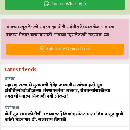
Join on WhatsApp
आमच्या न्यूसलेटरचे सदस्य व्हा. शेती संबंधीत देशभरातील आताच्या
बातम्या मेलवर वाचण्यासाठी आमच्या न्यूसलेटरची सदस्यता घ्या.
Subscribe Newsletters
Latest feeds
बातम्या
महाराष्ट्र राज्याचे मुख्यमंत्री देवेंद्र फडणवीस यांच्या हस्ते ध्रुव
ॲग्रीटेक्नॉलॉजीजच्या संस्थापकांचा सत्कार, शेतकऱ्यांसाठीच्या
नवसंशोधनाला मिळाली नवी ओळख!
यशोगाथा
शेतीतून १०० कोटींची उलाढाल: हेलिकॉप्टरनंतर आता विमानातून कृषी
क्रांती घडवणार डॉ. राजाराम त्रिपाठी