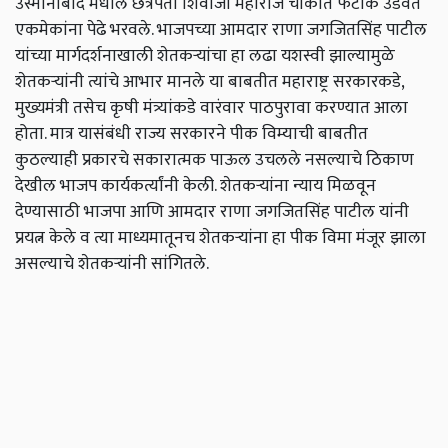
उस्मानाबाद मधील छत्रपती शिवाजी महाराज चौकात फटाके उडवत
एकमेकांना पेढे भरवले. भाजपच्या आमदार राणा जगजितसिंह पाटील
यांच्या मार्गदर्शनाखाली शेतकऱ्यांचा हा लढा यशस्वी झाल्यामुळे
शेतकऱ्यांनी त्यांचे आभार मानले या बाबतीत महाराष्ट्र सरकारकडे,
मुख्यमंत्री तसेच कृषी मंत्र्यांकडे वारंवार पाठपुरावा करण्यात आला
होता. मात्र यासंबंधी राज्य सरकारने पीक विम्याची बाबतीत
कुठल्याही प्रकारचे सकारात्मक पाऊल उचलले नसल्याचे ठिकाण
देखील भाजप कार्यकर्त्यांनी केली. शेतकऱ्यांना न्याय मिळवून
देण्यासाठी भाजपा आणि आमदार राणा जगजितसिंह पाटील यांनी
प्रयत्न केले व त्या माध्यमातूनच शेतकऱ्यांना हा पीक विमा मंजूर झाला
असल्याचे शेतकऱ्यांनी सांगितले.