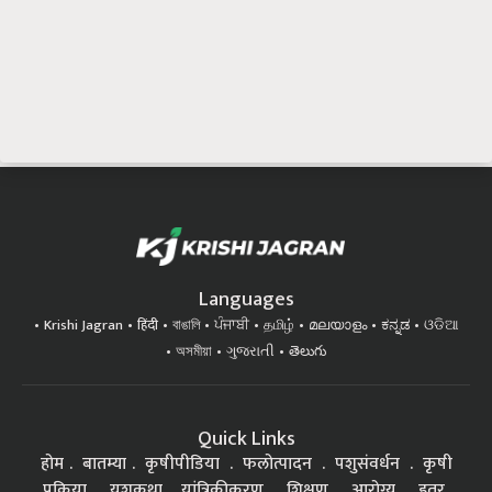
Languages
Krishi Jagran
हिंदी
বাঙালি
ਪੰਜਾਬੀ
தமிழ்
മലയാളം
ಕನ್ನಡ
ଓଡିଆ
অসমীয়া
ગુજરાતી
తెలుగు
Quick Links
होम
बातम्या
कृषीपीडिया
फलोत्पादन
पशुसंवर्धन
कृषी
प्रक्रिया
यशकथा
यांत्रिकीकरण
शिक्षण
आरोग्य
इतर