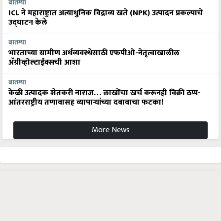
बातम्या
ICL ने महाराष्ट्रात अत्याधुनिक विद्राव्य खते (NPK) उत्पादन प्रकल्पाचे
उद्घाटन केले
बातम्या
भारताच्या ग्रामीण अर्थव्यवस्थेसाठी एफपीओ-नेतृत्वाखालील
अ‍ॅग्रीव्होल्टाईक्सची आशा
बातम्या
केळी उत्पादक शेतकरी नाराज… लाखोंचा खर्च करूनही विक्री ठप्प-
आंतरराष्ट्रीय तणावासह व्यापाऱ्यांच्या दबावाचा फटका!
More News