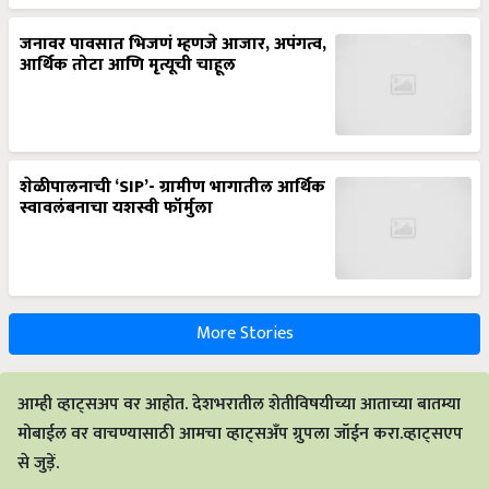
जनावर पावसात भिजणं म्हणजे आजार, अपंगत्व,
आर्थिक तोटा आणि मृत्यूची चाहूल
शेळीपालनाची ‘SIP’- ग्रामीण भागातील आर्थिक
स्वावलंबनाचा यशस्वी फॉर्मुला
More Stories
आम्ही व्हाट्सअप वर आहोत. देशभरातील शेतीविषयीच्या आताच्या बातम्या
मोबाईल वर वाचण्यासाठी आमचा व्हाट्सअँप ग्रुपला जॉईन करा.व्हाट्सएप
से जुड़ें.