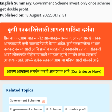
English Summary:
Government Scheme Invest only once scheme
get double profit
Published on:
13 August 2022, 01:12 IST
कृषी पत्रकारितेसाठी आपला पाठिंबा दर्शवा
प्रिय वाचक, आमच्यात सामील झाल्याबद्दल धन्यवाद. आपल्यासारखे वाचक
आमच्यासाठी कृषी पत्रकारितेसाठी प्रेरणा आहेत. कृषी पत्रकारितेला अधिक
बळकट करण्यासाठी आणि ग्रामीण भारतातील कानाकोप in्यात शेतकरी
आणि लोकांपर्यंत पोहोचण्यासाठी आम्हाला तुमचे समर्थन किंवा सहकार्य
आवश्यक आहे. आपले प्रत्येक सहकार्य आमच्या भविष्यासाठी मोलाचे आहे.
आपण आम्हाला समर्थन करणे आवश्यक आहे (Contribute Now)
Related Topics
Government Schemes
government scheme
Scheme
double profit