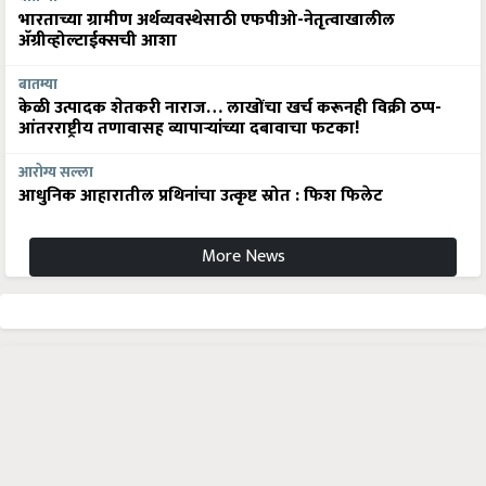
भारताच्या ग्रामीण अर्थव्यवस्थेसाठी एफपीओ-नेतृत्वाखालील
अ‍ॅग्रीव्होल्टाईक्सची आशा
बातम्या
केळी उत्पादक शेतकरी नाराज… लाखोंचा खर्च करूनही विक्री ठप्प-
आंतरराष्ट्रीय तणावासह व्यापाऱ्यांच्या दबावाचा फटका!
आरोग्य सल्ला
आधुनिक आहारातील प्रथिनांचा उत्कृष्ट स्रोत : फिश फिलेट
More News