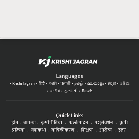
Languages
Krishi Jagran
हिंदी
বাঙালি
ਪੰਜਾਬੀ
தமிழ்
മലയാളം
ಕನ್ನಡ
ଓଡିଆ
অসমীয়া
ગુજરાતી
తెలుగు
Quick Links
होम
बातम्या
कृषीपीडिया
फलोत्पादन
पशुसंवर्धन
कृषी
प्रक्रिया
यशकथा
यांत्रिकीकरण
शिक्षण
आरोग्य
इतर