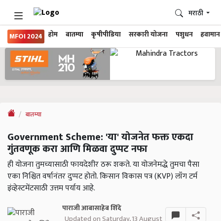
मराठी
होम
बातम्या
कृषीपीडिया
सरकारी योजना
पशुधन
हवामान
MFOI 2024
बातम्या
Government Scheme: 'या' योजनेत फक्त एकदा
गुंतवणूक करा आणि मिळवा दुप्पट नफा
ही योजना तुमच्यासाठी फायदेशीर ठरू शकते. या योजनेमद्धे तुमचा पैसा
एका निश्चित वर्षानंतर दुप्पट होतो. किसान विकास पत्र (KVP) लॉंग टर्म
इंव्हेस्टमेंटसाठी उत्तम पर्याय आहे.
पाराजी आबासाहेब शिंदे
Updated on Saturday, 13 August