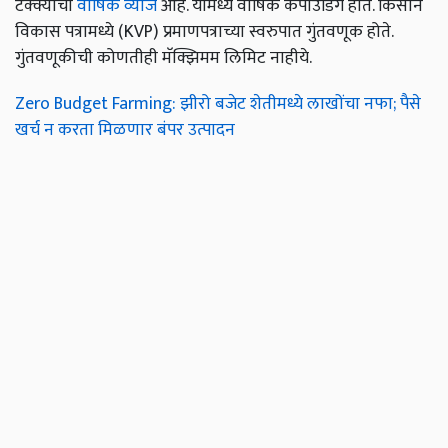
टक्क्यांचा
वार्षिक व्याज
आहे. यामध्ये वार्षिक कंपाउंडिंग होते. किसान
विकास पत्रामध्ये (KVP) प्रमाणपत्राच्या स्वरुपात गुंतवणूक होते.
गुंतवणूकीची कोणतीही मॅक्झिमम लिमिट नाहीये.
Zero Budget Farming: झीरो बजेट शेतीमध्ये लाखोंचा नफा; पैसे
खर्च न करता मिळणार बंपर उत्पादन