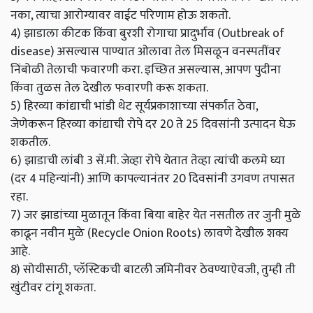
नका, त्याचा आरोग्यावर वाईट परिणाम होऊ शकतो.
4) झाडाला कीटक किंवा बुरशी रोगाचा प्रादुर्भाव (Outbreak of
disease) असल्यास पाण्यात ओलावा तेल मिसळून वनस्पतींवर
निंबोळी तेलाची फवारणी करा. इच्छित असल्यास, आपण पुदीना
किंवा तुळस तेल देखील फवारणी करू शकता.
5) हिरव्या कांद्याची भांडी थेट सूर्यप्रकाशाच्या संपर्कात ठेवा,
जेणेकरून हिरव्या कांद्याची रोपे दर 20 ते 25 दिवसांनी उत्पादन घेऊ
शकतील.
6) झाडाची लांबी 3 सें.मी. जेव्हा रोपे येतात तेव्हा त्यांची कलमे घ्या
(दर 4 महिन्यांनी) आणि कापल्यानंतर 20 दिवसांनी उगवण तपासत
रहा.
7) जर झाडांच्या मुळातून किंवा बिया बाहेर येत नसतील तर जुनी मुळे
काढून नवीन मुळे (Recycle Onion Roots) लावणे देखील शक्य
आहे.
8) सोयीसाठी, प्लॅस्टिकची बाटली जमिनीवर ठेवण्याऐवजी, तुम्ही ती
खुंटीवर टांगू शकता.
महत्वाच्या बातम्या