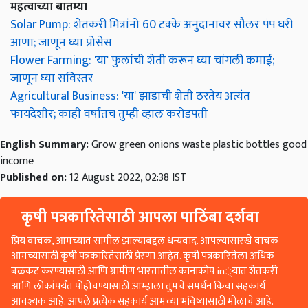
Solar Pump: शेतकरी मित्रांनो 60 टक्के अनुदानावर सौलर पंप घरी
आणा; जाणून घ्या प्रोसेस
Flower Farming: 'या' फुलांची शेती करून घ्या चांगली कमाई;
जाणून घ्या सविस्तर
Agricultural Business: 'या' झाडाची शेती ठरतेय अत्यंत
फायदेशीर; काही वर्षातच तुम्ही व्हाल करोडपती
English Summary:
Grow green onions waste plastic bottles good
income
Published on:
12 August 2022, 02:38 IST
कृषी पत्रकारितेसाठी आपला पाठिंबा दर्शवा
प्रिय वाचक, आमच्यात सामील झाल्याबद्दल धन्यवाद. आपल्यासारखे वाचक
आमच्यासाठी कृषी पत्रकारितेसाठी प्रेरणा आहेत. कृषी पत्रकारितेला अधिक
बळकट करण्यासाठी आणि ग्रामीण भारतातील कानाकोप in्यात शेतकरी
आणि लोकांपर्यंत पोहोचण्यासाठी आम्हाला तुमचे समर्थन किंवा सहकार्य
आवश्यक आहे. आपले प्रत्येक सहकार्य आमच्या भविष्यासाठी मोलाचे आहे.