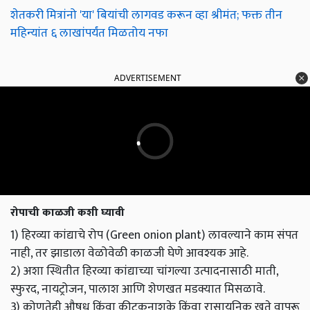
शेतकरी मित्रांनो 'या' बियांची लागवड करून व्हा श्रीमंत; फक्त तीन
महिन्यांत ६ लाखांपर्यंत मिळतोय नफा
ADVERTISEMENT
रोपाची काळजी कशी घ्यावी
1) हिरव्या कांद्याचे रोप (Green onion plant) लावल्याने काम संपत
नाही, तर झाडाला वेळोवेळी काळजी घेणे आवश्यक आहे.
2) अशा स्थितीत हिरव्या कांद्याच्या चांगल्या उत्पादनासाठी माती,
स्फुरद, नायट्रोजन, पालाश आणि शेणखत मडक्यात मिसळावे.
3) कोणतेही औषध किंवा कीटकनाशके किंवा रासायनिक खते वापरू