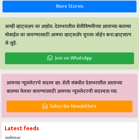
More Stories
आम्ही व्हाट्सअप वर आहोत. देशभरातील शेतीविषयीच्या आताच्या बातम्या
मोबाईल वर वाचण्यासाठी आमचा व्हाट्सअँप ग्रुपला जॉईन करा.व्हाट्सएप
से जुड़ें.
Join on WhatsApp
आमच्या न्यूसलेटरचे सदस्य व्हा. शेती संबंधीत देशभरातील आताच्या
बातम्या मेलवर वाचण्यासाठी आमच्या न्यूसलेटरची सदस्यता घ्या.
Subscribe Newsletters
Latest feeds
यशोगाथा
शेतीतून १०० कोटींची उलाढाल: हेलिकॉप्टरनंतर आता विमानातून कृषी