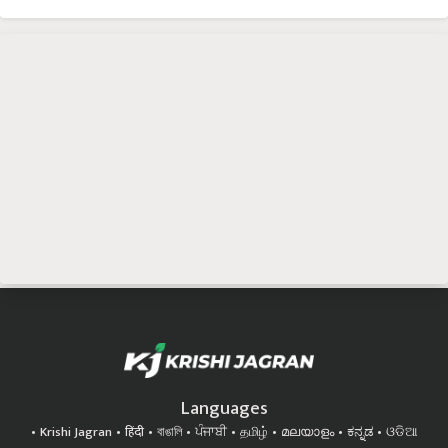
Languages
Krishi Jagran
हिंदी
বাঙালি
ਪੰਜਾਬੀ
தமிழ்
മലയാളം
ಕನ್ನಡ
ଓଡିଆ
অসমীয়া
ગુજરાતી
తెలుగు