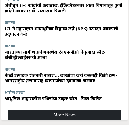
क्रांती घडवणार डॉ. राजाराम त्रिपाठी
बातम्या
ICL ने महाराष्ट्रात अत्याधुनिक विद्राव्य खते (NPK) उत्पादन प्रकल्पाचे
उद्घाटन केले
बातम्या
भारताच्या ग्रामीण अर्थव्यवस्थेसाठी एफपीओ-नेतृत्वाखालील
अ‍ॅग्रीव्होल्टाईक्सची आशा
बातम्या
केळी उत्पादक शेतकरी नाराज… लाखोंचा खर्च करूनही विक्री ठप्प-
आंतरराष्ट्रीय तणावासह व्यापाऱ्यांच्या दबावाचा फटका!
आरोग्य सल्ला
आधुनिक आहारातील प्रथिनांचा उत्कृष्ट स्रोत : फिश फिलेट
More News