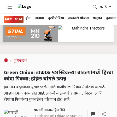
मराठी
होम
बातम्या
कृषीपीडिया
सरकारी योजना
पशुधन
हवामान
MFOI 2024
कृषीपीडिया
Green Onion: टाकाऊ प्लास्टिकच्या बाटल्यांमध्ये हिरवा
कांदा पिकवा; होईल चांगले उत्पन्न
हवामान बदलाच्या युगात फळे आणि भाजीपाला पिकवणे शेतकऱ्यांसाठी
आव्हानात्मक काम होत आहे. अवेळी बदलणारे हवामान, कीटक आणि
रोगांचा पिकांच्या गुणवत्तेवर परिणाम होत आहे.
पाराजी आबासाहेब शिंदे
Updated on Friday, 12 August