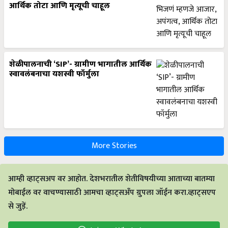
आर्थिक तोटा आणि मृत्यूची चाहूल
शेळीपालनाची ‘SIP’- ग्रामीण भागातील आर्थिक
स्वावलंबनाचा यशस्वी फॉर्मुला
More Stories
आम्ही व्हाट्सअप वर आहोत. देशभरातील शेतीविषयीच्या आताच्या बातम्या
मोबाईल वर वाचण्यासाठी आमचा व्हाट्सअँप ग्रुपला जॉईन करा.व्हाट्सएप
से जुड़ें.