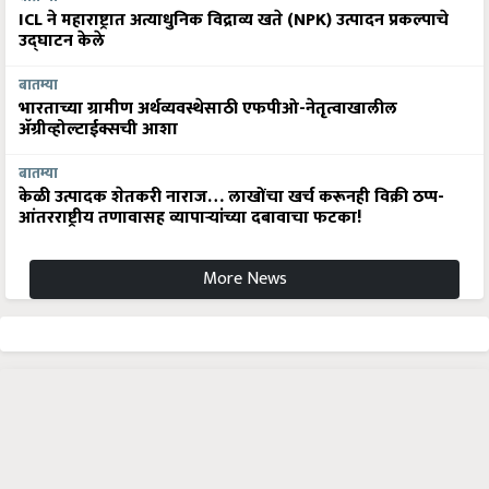
ICL ने महाराष्ट्रात अत्याधुनिक विद्राव्य खते (NPK) उत्पादन प्रकल्पाचे
उद्घाटन केले
बातम्या
भारताच्या ग्रामीण अर्थव्यवस्थेसाठी एफपीओ-नेतृत्वाखालील
अ‍ॅग्रीव्होल्टाईक्सची आशा
बातम्या
केळी उत्पादक शेतकरी नाराज… लाखोंचा खर्च करूनही विक्री ठप्प-
आंतरराष्ट्रीय तणावासह व्यापाऱ्यांच्या दबावाचा फटका!
More News