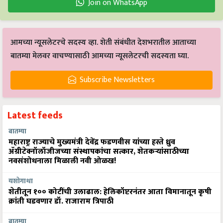
Join on WhatsApp
आमच्या न्यूसलेटरचे सदस्य व्हा. शेती संबंधीत देशभरातील आताच्या
बातम्या मेलवर वाचण्यासाठी आमच्या न्यूसलेटरची सदस्यता घ्या.
Subscribe Newsletters
Latest feeds
बातम्या
महाराष्ट्र राज्याचे मुख्यमंत्री देवेंद्र फडणवीस यांच्या हस्ते ध्रुव
ॲग्रीटेक्नॉलॉजीजच्या संस्थापकांचा सत्कार, शेतकऱ्यांसाठीच्या
नवसंशोधनाला मिळाली नवी ओळख!
यशोगाथा
शेतीतून १०० कोटींची उलाढाल: हेलिकॉप्टरनंतर आता विमानातून कृषी
क्रांती घडवणार डॉ. राजाराम त्रिपाठी
बातम्या