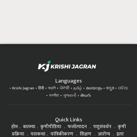
Languages
Krishi Jagran
हिंदी
বাঙালি
ਪੰਜਾਬੀ
தமிழ்
മലയാളം
ಕನ್ನಡ
ଓଡିଆ
অসমীয়া
ગુજરાતી
తెలుగు
Quick Links
होम
बातम्या
कृषीपीडिया
फलोत्पादन
पशुसंवर्धन
कृषी
प्रक्रिया
यशकथा
यांत्रिकीकरण
शिक्षण
आरोग्य
इतर