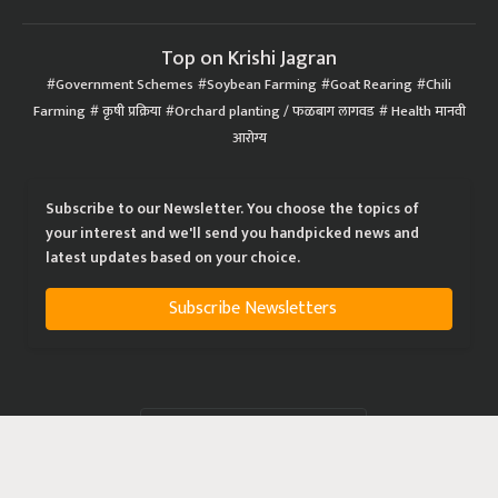
Top on Krishi Jagran
Government Schemes
Soybean Farming
Goat Rearing
Chili
Farming
कृषी प्रक्रिया
Orchard planting / फळबाग लागवड
Health मानवी
आरोग्य
Subscribe to our Newsletter. You choose the topics of
your interest and we'll send you handpicked news and
latest updates based on your choice.
Subscribe Newsletters
|
|
|
Privacy Policy
Terms of Service
Data Policy
Refund & Cancellation Policy
CopyRight - 2021 Krishi Jagran Media Group. All Rights Reserved.