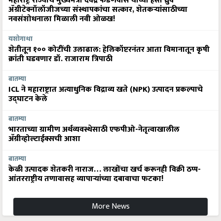
महाराष्ट्र राज्याचे मुख्यमंत्री देवेंद्र फडणवीस यांच्या हस्ते ध्रुव
ॲग्रीटेक्नॉलॉजीजच्या संस्थापकांचा सत्कार, शेतकऱ्यांसाठीच्या
नवसंशोधनाला मिळाली नवी ओळख!
यशोगाथा
शेतीतून १०० कोटींची उलाढाल: हेलिकॉप्टरनंतर आता विमानातून कृषी
क्रांती घडवणार डॉ. राजाराम त्रिपाठी
बातम्या
ICL ने महाराष्ट्रात अत्याधुनिक विद्राव्य खते (NPK) उत्पादन प्रकल्पाचे
उद्घाटन केले
बातम्या
भारताच्या ग्रामीण अर्थव्यवस्थेसाठी एफपीओ-नेतृत्वाखालील
अ‍ॅग्रीव्होल्टाईक्सची आशा
बातम्या
केळी उत्पादक शेतकरी नाराज… लाखोंचा खर्च करूनही विक्री ठप्प-
आंतरराष्ट्रीय तणावासह व्यापाऱ्यांच्या दबावाचा फटका!
More News