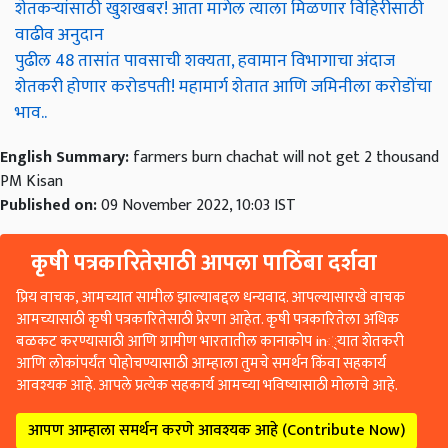
शेतकऱ्यांसाठी खुशखबर! आता मागेल त्याला मिळणार विहिरीसाठी
वाढीव अनुदान
पुढील 48 तासांत पावसाची शक्यता, हवामान विभागाचा अंदाज
शेतकरी होणार करोडपती! महामार्ग शेतात आणि जमिनीला करोडोंचा
भाव..
English Summary:
farmers burn chachat will not get 2 thousand
PM Kisan
Published on:
09 November 2022, 10:03 IST
कृषी पत्रकारितेसाठी आपला पाठिंबा दर्शवा
प्रिय वाचक, आमच्यात सामील झाल्याबद्दल धन्यवाद. आपल्यासारखे वाचक
आमच्यासाठी कृषी पत्रकारितेसाठी प्रेरणा आहेत. कृषी पत्रकारितेला अधिक
बळकट करण्यासाठी आणि ग्रामीण भारतातील कानाकोप in्यात शेतकरी
आणि लोकांपर्यंत पोहोचण्यासाठी आम्हाला तुमचे समर्थन किंवा सहकार्य
आवश्यक आहे. आपले प्रत्येक सहकार्य आमच्या भविष्यासाठी मोलाचे आहे.
आपण आम्हाला समर्थन करणे आवश्यक आहे (Contribute Now)