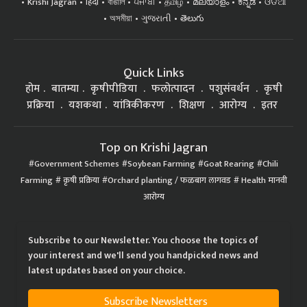
Krishi Jagran
हिंदी
বাঙালি
ਪੰਜਾਬੀ
தமிழ்
മലയാളം
ಕನ್ನಡ
ଓଡିଆ
অসমীয়া
ગુજરાતી
తెలుగు
Quick Links
होम
बातम्या
कृषीपीडिया
फलोत्पादन
पशुसंवर्धन
कृषी
प्रक्रिया
यशकथा
यांत्रिकीकरण
शिक्षण
आरोग्य
इतर
Top on Krishi Jagran
Government Schemes
Soybean Farming
Goat Rearing
Chili
Farming
कृषी प्रक्रिया
Orchard planting / फळबाग लागवड
Health मानवी
आरोग्य
Subscribe to our Newsletter. You choose the topics of
your interest and we'll send you handpicked news and
latest updates based on your choice.
Subscribe Newsletters