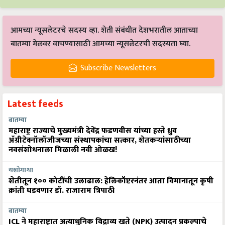
आमच्या न्यूसलेटरचे सदस्य व्हा. शेती संबंधीत देशभरातील आताच्या
बातम्या मेलवर वाचण्यासाठी आमच्या न्यूसलेटरची सदस्यता घ्या.
Subscribe Newsletters
Latest feeds
बातम्या
महाराष्ट्र राज्याचे मुख्यमंत्री देवेंद्र फडणवीस यांच्या हस्ते ध्रुव
ॲग्रीटेक्नॉलॉजीजच्या संस्थापकांचा सत्कार, शेतकऱ्यांसाठीच्या
नवसंशोधनाला मिळाली नवी ओळख!
यशोगाथा
शेतीतून १०० कोटींची उलाढाल: हेलिकॉप्टरनंतर आता विमानातून कृषी
क्रांती घडवणार डॉ. राजाराम त्रिपाठी
बातम्या
ICL ने महाराष्ट्रात अत्याधुनिक विद्राव्य खते (NPK) उत्पादन प्रकल्पाचे