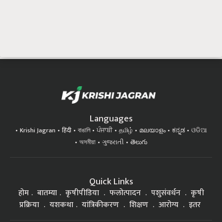
Languages
Krishi Jagran
हिंदी
বাঙালি
ਪੰਜਾਬੀ
தமிழ்
മലയാളം
ಕನ್ನಡ
ଓଡିଆ
অসমীয়া
ગુજરાતી
తెలుగు
Quick Links
होम
बातम्या
कृषीपीडिया
फलोत्पादन
पशुसंवर्धन
कृषी
प्रक्रिया
यशकथा
यांत्रिकीकरण
शिक्षण
आरोग्य
इतर