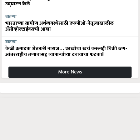
उद्घाटन केले
बातम्या
भारताच्या ग्रामीण अर्थव्यवस्थेसाठी एफपीओ-नेतृत्वाखालील
अ‍ॅग्रीव्होल्टाईक्सची आशा
बातम्या
केळी उत्पादक शेतकरी नाराज… लाखोंचा खर्च करूनही विक्री ठप्प-
आंतरराष्ट्रीय तणावासह व्यापाऱ्यांच्या दबावाचा फटका!
More News