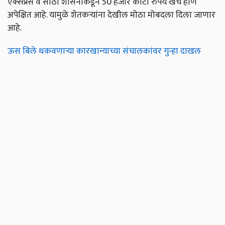
एक्सप्रेस वे साठी शासनाकडून 50 हजार कोटी रुपये खर्च होणे
अपेक्षित आहे. यामुळे शेतकऱ्यांना देखील मोठा मोबदला दिला जाणार
आहे.
ऊस बिले थकवणाऱ्या कारखान्याच्या संचालकांवर गुन्हा दाखल