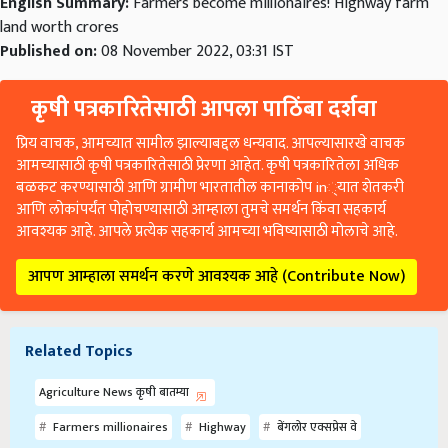
English Summary:
Farmers become millionaires! Highway farm
land worth crores
Published on:
08 November 2022, 03:31 IST
कृषी पत्रकारितेसाठी आपला पाठिंबा दर्शवा
प्रिय वाचक, आमच्यात सामील झाल्याबद्दल धन्यवाद. आपल्यासारखे वाचक
आमच्यासाठी कृषी पत्रकारितेसाठी प्रेरणा आहेत. कृषी पत्रकारितेला अधिक
बळकट करण्यासाठी आणि ग्रामीण भारतातील कानाकोप in्यात शेतकरी
आणि लोकांपर्यंत पोहोचण्यासाठी आम्हाला तुमचे समर्थन किंवा सहकार्य
आवश्यक आहे. आपले प्रत्येक सहकार्य आमच्या भविष्यासाठी मोलाचे आहे.
आपण आम्हाला समर्थन करणे आवश्यक आहे (Contribute Now)
Related Topics
Agriculture News कृषी बातम्या
Farmers millionaires
Highway
बेंगलोर एक्सप्रेस वे