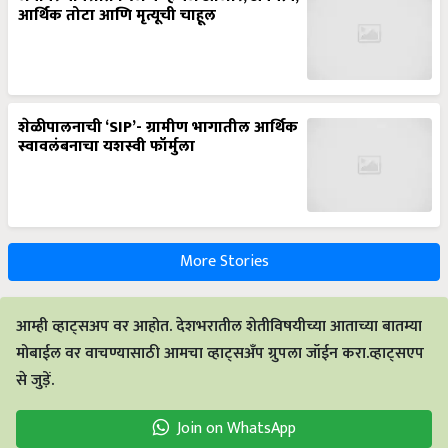
आर्थिक तोटा आणि मृत्यूची चाहूल
शेळीपालनाची ‘SIP’- ग्रामीण भागातील आर्थिक
स्वावलंबनाचा यशस्वी फॉर्मुला
More Stories
आम्ही व्हाट्सअप वर आहोत. देशभरातील शेतीविषयीच्या आताच्या बातम्या
मोबाईल वर वाचण्यासाठी आमचा व्हाट्सअँप ग्रुपला जॉईन करा.व्हाट्सएप
से जुड़ें.
Join on WhatsApp