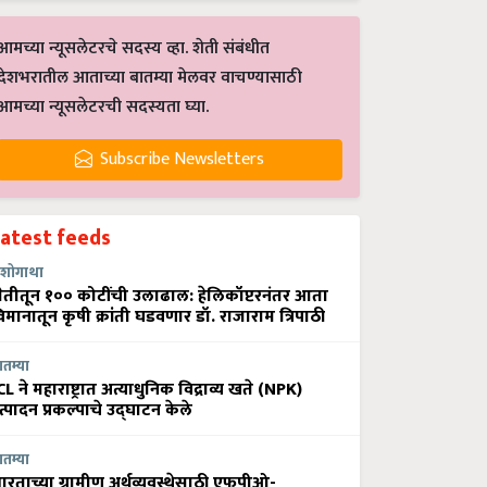
आमच्या न्यूसलेटरचे सदस्य व्हा. शेती संबंधीत
देशभरातील आताच्या बातम्या मेलवर वाचण्यासाठी
आमच्या न्यूसलेटरची सदस्यता घ्या.
Subscribe Newsletters
Latest feeds
शोगाथा
ेतीतून १०० कोटींची उलाढाल: हेलिकॉप्टरनंतर आता
िमानातून कृषी क्रांती घडवणार डॉ. राजाराम त्रिपाठी
ातम्या
CL ने महाराष्ट्रात अत्याधुनिक विद्राव्य खते (NPK)
त्पादन प्रकल्पाचे उद्घाटन केले
ातम्या
ारताच्या ग्रामीण अर्थव्यवस्थेसाठी एफपीओ-