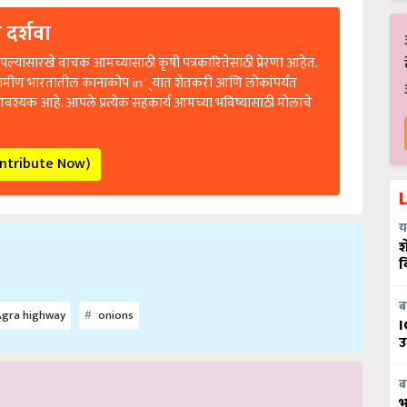
 दर्शवा
ल्यासारखे वाचक आमच्यासाठी कृषी पत्रकारितेसाठी प्रेरणा आहेत.
रामीण भारतातील कानाकोप in्यात शेतकरी आणि लोकांपर्यंत
आवश्यक आहे. आपले प्रत्येक सहकार्य आमच्या भविष्यासाठी मोलाचे
ontribute Now)
य
श
व
ब
gra highway
onions
I
उ
ब
भ