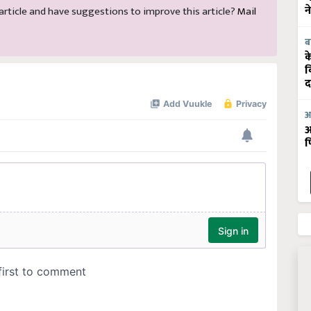
न
s article and have suggestions to improve this article?
Mail
ब
क
व
द
आ
आ
फ