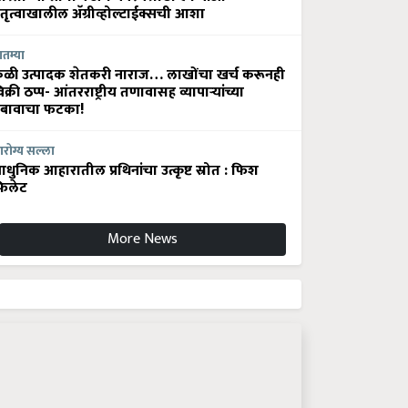
ेतृत्वाखालील अ‍ॅग्रीव्होल्टाईक्सची आशा
ातम्या
ेळी उत्पादक शेतकरी नाराज… लाखोंचा खर्च करूनही
िक्री ठप्प- आंतरराष्ट्रीय तणावासह व्यापाऱ्यांच्या
बावाचा फटका!
रोग्य सल्ला
धुनिक आहारातील प्रथिनांचा उत्कृष्ट स्रोत : फिश
िलेट
More News