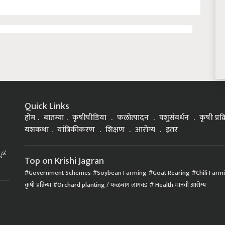
Quick Links
होम
बातम्या
कृषीपीडिया
फलोत्पादन
पशुसंवर्धन
कृषी प्रक
यशकथा
यांत्रिकीकरण
शिक्षण
आरोग्य
इतर
್ನಡ
Top on Krishi Jagran
Government Schemes
Soybean Farming
Goat Rearing
Chili Farm
कृषी प्रक्रिया
Orchard planting / फळबाग लागवड
Health मानवी आरोग्य