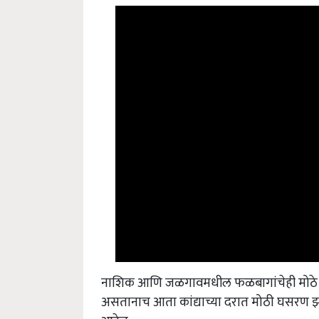
नाशिक आणि जळगावमधील फळबागांचेही मोठे न
असतानाच आता कांद्याच्या दरात मोठी घसरण झा