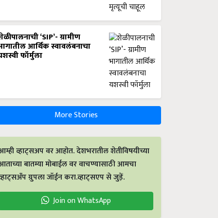
शेळीपालनाची ‘SIP’- ग्रामीण
भागातील आर्थिक स्वावलंबनाचा
यशस्वी फॉर्मुला
More Stories
आम्ही व्हाट्सअप वर आहोत. देशभरातील शेतीविषयीच्या
आताच्या बातम्या मोबाईल वर वाचण्यासाठी आमचा
व्हाट्सअँप ग्रुपला जॉईन करा.व्हाट्सएप से जुड़ें.
Join on WhatsApp