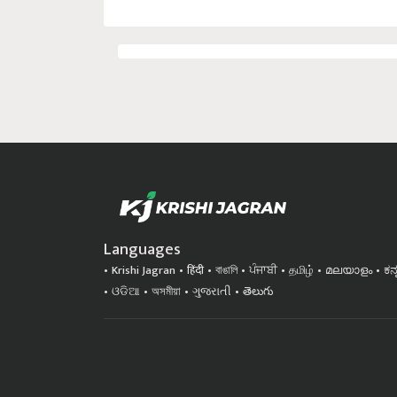
Languages
Krishi Jagran
हिंदी
বাঙালি
ਪੰਜਾਬੀ
தமிழ்
മലയാളം
ಕನ
ଓଡିଆ
অসমীয়া
ગુજરાતી
తెలుగు