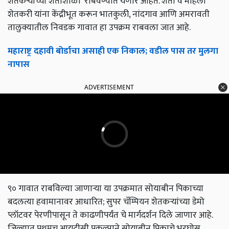
शेतकऱ्यांच्या शेतीशाळा’ राबवण्यात येणार आहेत. शेती व महिला
शेतकरी यांना केंद्रीभूत करून भातकुली, नांदगाव आणि अमरावती
तालुक्यातील निवडक गावात हा उपक्रम राबवला जात आहे.
महाराष्ट्र दहावी बोर्डाचा असाही एक निकाल; वडील पास तर मुलगा
नापास
ADVERTISEMENT
९० गावात राबविल्या जाणाऱ्या या उपक्रमात सोयाबीन पिकाच्या
बदलत्या हवामानावर आधारित; सुपर चॅम्पियन शेतकऱ्यांच्या डेमो
प्लॉटवर पेरणीपासून ते काढणीपर्यंत चे मार्गदर्शन दिले जाणार आहे.
जिल्ह्यात प्रथमच आयटीसी प्रकल्पाने सोयाबीन पिकाचे भरघोस