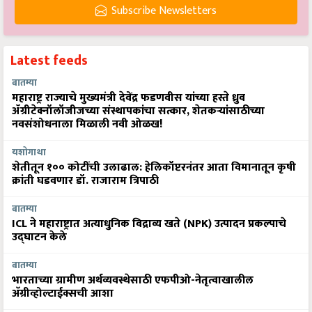
Subscribe Newsletters
Latest feeds
बातम्या
महाराष्ट्र राज्याचे मुख्यमंत्री देवेंद्र फडणवीस यांच्या हस्ते ध्रुव
ॲग्रीटेक्नॉलॉजीजच्या संस्थापकांचा सत्कार, शेतकऱ्यांसाठीच्या
नवसंशोधनाला मिळाली नवी ओळख!
यशोगाथा
शेतीतून १०० कोटींची उलाढाल: हेलिकॉप्टरनंतर आता विमानातून कृषी
क्रांती घडवणार डॉ. राजाराम त्रिपाठी
बातम्या
ICL ने महाराष्ट्रात अत्याधुनिक विद्राव्य खते (NPK) उत्पादन प्रकल्पाचे
उद्घाटन केले
बातम्या
भारताच्या ग्रामीण अर्थव्यवस्थेसाठी एफपीओ-नेतृत्वाखालील
अ‍ॅग्रीव्होल्टाईक्सची आशा