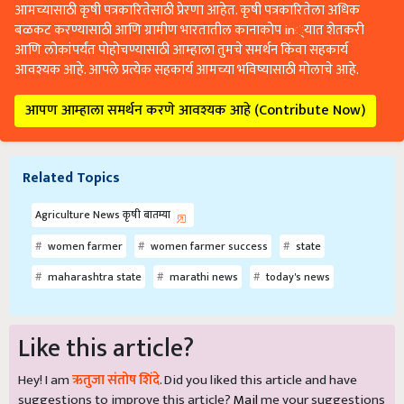
आमच्यासाठी कृषी पत्रकारितेसाठी प्रेरणा आहेत. कृषी पत्रकारितेला अधिक
बळकट करण्यासाठी आणि ग्रामीण भारतातील कानाकोप in्यात शेतकरी
आणि लोकांपर्यंत पोहोचण्यासाठी आम्हाला तुमचे समर्थन किंवा सहकार्य
आवश्यक आहे. आपले प्रत्येक सहकार्य आमच्या भविष्यासाठी मोलाचे आहे.
आपण आम्हाला समर्थन करणे आवश्यक आहे (Contribute Now)
Related Topics
Agriculture News कृषी बातम्या
women farmer
women farmer success
state
maharashtra state
marathi news
today's news
Like this article?
Hey! I am
ऋतुजा संतोष शिंदे
. Did you liked this article and have
suggestions to improve this article?
Mail
me your suggestions