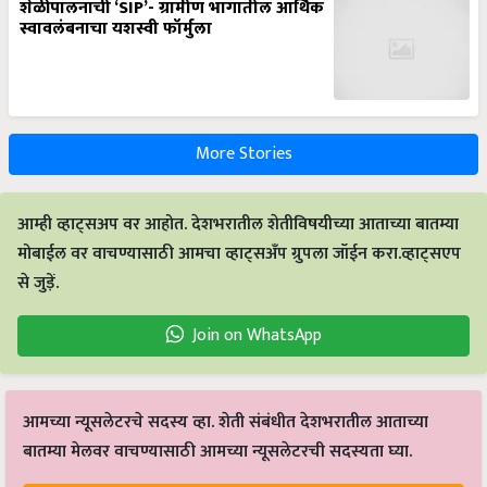
शेळीपालनाची ‘SIP’- ग्रामीण भागातील आर्थिक
स्वावलंबनाचा यशस्वी फॉर्मुला
More Stories
आम्ही व्हाट्सअप वर आहोत. देशभरातील शेतीविषयीच्या आताच्या बातम्या
मोबाईल वर वाचण्यासाठी आमचा व्हाट्सअँप ग्रुपला जॉईन करा.व्हाट्सएप
से जुड़ें.
Join on WhatsApp
आमच्या न्यूसलेटरचे सदस्य व्हा. शेती संबंधीत देशभरातील आताच्या
बातम्या मेलवर वाचण्यासाठी आमच्या न्यूसलेटरची सदस्यता घ्या.