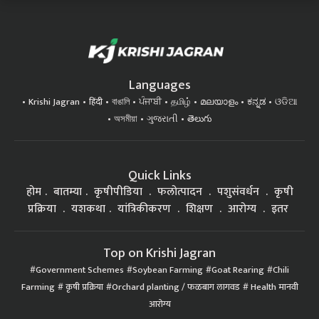
Languages
Krishi Jagran
हिंदी
বাঙালি
ਪੰਜਾਬੀ
தமிழ்
മലയാളം
ಕನ್ನಡ
ଓଡିଆ
অসমীয়া
ગુજરાતી
తెలుగు
Quick Links
होम
बातम्या
कृषीपीडिया
फलोत्पादन
पशुसंवर्धन
कृषी
प्रक्रिया
यशकथा
यांत्रिकीकरण
शिक्षण
आरोग्य
इतर
Top on Krishi Jagran
Government Schemes
Soybean Farming
Goat Rearing
Chili
Farming
कृषी प्रक्रिया
Orchard planting / फळबाग लागवड
Health मानवी
आरोग्य