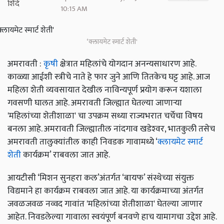
10:15 AM
‘क्लायमेट स्मार्ट शेती'
अमरावती :
कृषी
क्षेत्रात महिलांचे योगदान अनन्यसाधारण आहे.
काळ्या आईशी स्त्रीचे नाते हे फार जुने आणि तितकेच घट्ट आहे. आज
महिला शेती व्यवसायात देखील नाविन्यपूर्ण प्रयोग करून यशाला
गवसणी घालत आहे. अमरावती जिल्ह्यात घेतल्या जाणाऱ्या
'महिलांच्या शेतीशाळा' चा उपक्रम सध्या राज्यभरात चर्चेचा विषय
बनला आहे. अमरावती जिल्ह्यातील नांदगाव खडेश्‍वर, भातकुली तसेच
अमरावती तालुक्यांतील काही निवडक गावामध्ये ‘
क्लायमेट स्मार्ट
शेती
कार्यक्रम’ राबवला जात आहे.
आयटीसी ‘मिशन सुनहरा कल’अंतर्गत ‘बायफ’ संस्थेच्या संयुक्त
विद्यमाने हा कार्यक्रम राबवला जात आहे. या कार्यक्रमाच्या अंतर्गत
जवळजवळ नव्वद गावांत 'महिलांच्या शेतीशाळा' घेतल्या जाणार
आहेत. निवडलेल्या गावाला स्वयंपूर्ण बनवणे हाच यामागचा उद्देश आहे.