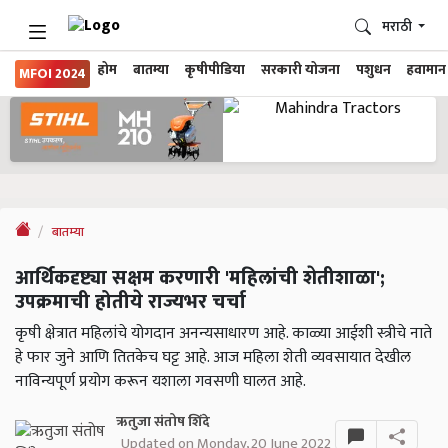
मराठी
होम
बातम्या
कृषीपीडिया
सरकारी योजना
पशुधन
हवामान
MFOI 2024
बातम्या
आर्थिकदृष्ट्या सक्षम करणारी 'महिलांची शेतीशाळा';
उपक्रमाची होतीये राज्यभर चर्चा
कृषी क्षेत्रात महिलांचे योगदान अनन्यसाधारण आहे. काळ्या आईशी स्त्रीचे नाते
हे फार जुने आणि तितकेच घट्ट आहे. आज महिला शेती व्यवसायात देखील
नाविन्यपूर्ण प्रयोग करून यशाला गवसणी घालत आहे.
ऋतुजा संतोष शिंदे
Updated on Monday, 20 June 2022