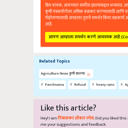
प्रिय वाचक, आमच्यात सामील झाल्याबद्दल धन्यवाद. आप
कृषी पत्रकारितेला अधिक बळकट करण्यासाठी आणि ग्
पोहोचण्यासाठी आम्हाला तुमचे समर्थन किंवा सहकार्य 
आहे.
आपण आम्हाला समर्थन करणे आवश्यक आहे (C
Related Topics
Agriculture News कृषी बातम्या
Panchnama
Refusal
heavy rains
Ag
Like this article?
Hey! I am
निंबाळकर ओंकार रमेश
. Did you liked thi
me your suggestions and feedback.