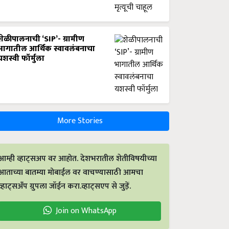
शेळीपालनाची ‘SIP’- ग्रामीण
भागातील आर्थिक स्वावलंबनाचा
यशस्वी फॉर्मुला
More Stories
आम्ही व्हाट्सअप वर आहोत. देशभरातील शेतीविषयीच्या
आताच्या बातम्या मोबाईल वर वाचण्यासाठी आमचा
व्हाट्सअँप ग्रुपला जॉईन करा.व्हाट्सएप से जुड़ें.
Join on WhatsApp