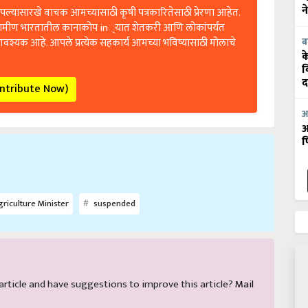
ल्यासारखे वाचक आमच्यासाठी कृषी पत्रकारितेसाठी प्रेरणा आहेत.
न
रामीण भारतातील कानाकोप in्यात शेतकरी आणि लोकांपर्यंत
आवश्यक आहे. आपले प्रत्येक सहकार्य आमच्या भविष्यासाठी मोलाचे
ब
क
व
ontribute Now)
द
आ
आ
फ
riculture Minister
suspended
s article and have suggestions to improve this article?
Mail