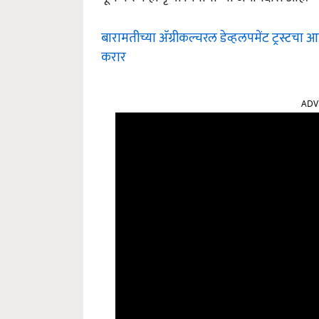
बारामतीच्या अ‍ॅग्रीकल्चरल डेव्हलपमेंट ट्रस्ट
करार
ADV