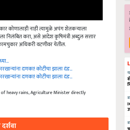
ार कोणालाही नाही त्यामुळे अपंग शेतकऱ्याला
ला निलंबित करा, असे आदेश कृषिमंत्री अब्दुल सत्तार
ा कामचुकार अधिकरी वटणीवर येतील.
या...
रखान्यांना दणका! कोटींचा झाला दंड...
रखान्यांना दणका! कोटींचा झाला दंड...
य
श
व
f heavy rains, Agriculture Minister directly
ब
I
उ
 दर्शवा
ब
भ