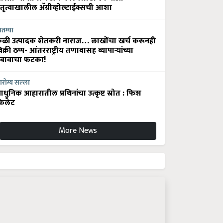
ेतृत्वाखालील अ‍ॅग्रीव्होल्टाईक्सची आशा
ातम्या
ेळी उत्पादक शेतकरी नाराज… लाखोंचा खर्च करूनही
िक्री ठप्प- आंतरराष्ट्रीय तणावासह व्यापाऱ्यांच्या
बावाचा फटका!
रोग्य सल्ला
धुनिक आहारातील प्रथिनांचा उत्कृष्ट स्रोत : फिश
िलेट
More News