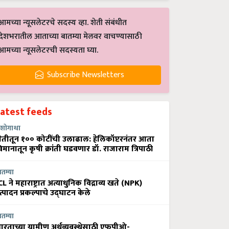
आमच्या न्यूसलेटरचे सदस्य व्हा. शेती संबंधीत
देशभरातील आताच्या बातम्या मेलवर वाचण्यासाठी
आमच्या न्यूसलेटरची सदस्यता घ्या.
Subscribe Newsletters
Latest feeds
शोगाथा
ेतीतून १०० कोटींची उलाढाल: हेलिकॉप्टरनंतर आता
िमानातून कृषी क्रांती घडवणार डॉ. राजाराम त्रिपाठी
ातम्या
CL ने महाराष्ट्रात अत्याधुनिक विद्राव्य खते (NPK)
त्पादन प्रकल्पाचे उद्घाटन केले
ातम्या
ारताच्या ग्रामीण अर्थव्यवस्थेसाठी एफपीओ-