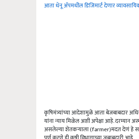
आता धेनू अ‍ॅपमधील डिजिमार्ट देणार व्यावसायिका
कृषिमंत्र्यांच्या आदेशामुळे आता बेजबाबदार अ
यांना न्याय मिळेल अशी अपेक्षा आहे. दरम्यान 
असलेल्या शेतकऱ्याला (farmer)मदत देणं हे सरक
पूर्ण करणे ही कृषी विभागाच्या जबाबदारी आहे.