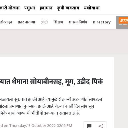
कारी योजना
पशुधन
हवामान
कृषी व्यवसाय
यशोगाथा
ोत्पादन
इतर बातम्या
ऑटो
शिक्षण
शासन निर्णय
Directory
्यात थैमान! सोयाबीनसह, मूग, उडीद पिकं
सळायला सुरुवात झाली आहे. त्यामुळे शेतकरी अडचणीत सापडला
ोठ्या प्रमाणात नुकसान झाले आहे. गेल्या काही दिवसांपासून
िके वाया जाण्याची भीती शेतकऱ्यांना सतावत आहे.
d on Thursday, 13 October 2022 02:16 PM