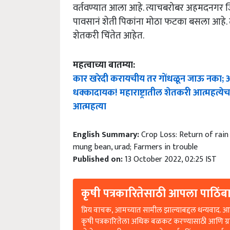
वर्तवण्यात आला आहे. त्याचबरोबर अहमदनगर ज
पावसानं शेती पिकांना मोठा फटका बसला आहे. त्
शेतकरी चिंतेत आहेत.
महत्वाच्या बातम्या:
कार खरेदी करायचीय तर गोंधळून जाऊ नका; अश
धक्कादायक! महाराष्ट्रातील शेतकरी आत्महत्ये
आत्महत्या
English Summary:
Crop Loss: Return of rain
mung bean, urad; Farmers in trouble
Published on:
13 October 2022, 02:25 IST
कृषी पत्रकारितेसाठी आपला पाठिंबा
प्रिय वाचक, आमच्यात सामील झाल्याबद्दल धन्यवाद. आप
कृषी पत्रकारितेला अधिक बळकट करण्यासाठी आणि ग्
पोहोचण्यासाठी आम्हाला तुमचे समर्थन किंवा सहकार्य 