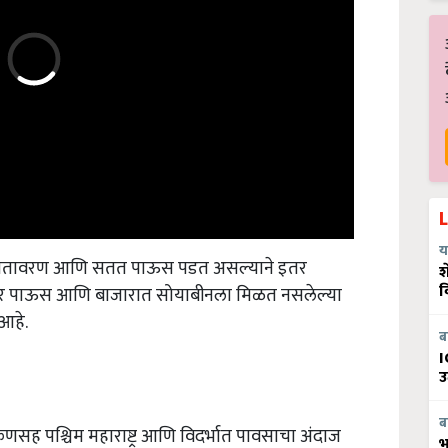
य
गाळ वातावरण आणि सतत पाऊस पडत असल्याने इतर
श
धार पाऊस आणि बाजारात सोयाबीनला मिळत नसलेल्या
व
आहे.
ब
I
उ
सह पश्चिम महाराष्ट्र आणि विदर्भात पावसाचा अंदाज
ब
भ