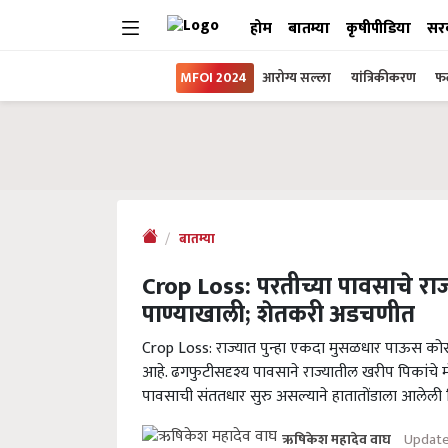
होम
बातम्या
कृषीपीडिया
सर
MFOI 2024
आरोग्य सल्ला
यांत्रिकीकरण
फल
बातम्या
Crop Loss: परतीच्या पावसाचे राज
पाण्याखाली; शेतकरी अडचणीत
Crop Loss: राज्यात पुन्हा एकदा मुसळधार पाऊस को
आहे. ढगफुटीसदृश्य पावसाने राज्यातील खरीप पिकांचे म
पावसाची संततधार सुरु असल्याने हातातोंडाला आलेली प
Update
ऋषिकेश महादेव वाघ