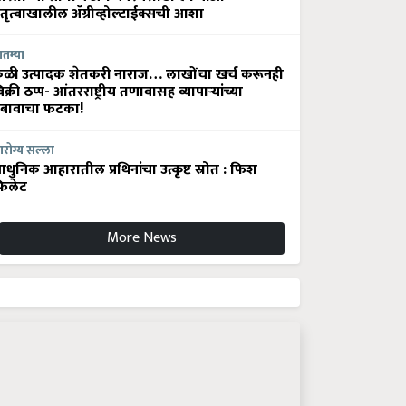
ेतृत्वाखालील अ‍ॅग्रीव्होल्टाईक्सची आशा
ातम्या
ेळी उत्पादक शेतकरी नाराज… लाखोंचा खर्च करूनही
िक्री ठप्प- आंतरराष्ट्रीय तणावासह व्यापाऱ्यांच्या
बावाचा फटका!
रोग्य सल्ला
धुनिक आहारातील प्रथिनांचा उत्कृष्ट स्रोत : फिश
िलेट
More News