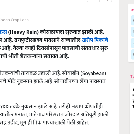
#
bean Crop Loss
ाऊस
(Heavy Rain) कोसळायला सुरुवात झाली आहे.
 आहे. ढगफुटीसदृश्य पावसाने राज्यातील
खरीप पिकांचे
 आहे. गेल्या काही दिवसांपासून पावसाची संततधार सुरु
याची भीती शेतकऱ्यांना सतावत आहे.
शेतकऱ्यांची तारांबळ उडाली आहे. सोयाबीन (Soyabean)
T
चे मोठे नुकसान झाले आहे. सोयाबीनच्या शेंगा पावसात
चे १०० टक्के नुकसान झाले आहे. तरीही अद्याप कोणतीही
्यातील मनाठा, भाटेगाव परिसरात जोरदार अतिवृष्टी झाली
नसह,उडीद, मूग ही पिकं पाण्याखाली गेली आहेत.