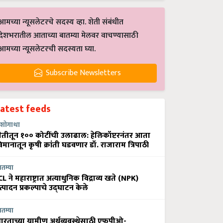
आमच्या न्यूसलेटरचे सदस्य व्हा. शेती संबंधीत
देशभरातील आताच्या बातम्या मेलवर वाचण्यासाठी
आमच्या न्यूसलेटरची सदस्यता घ्या.
Subscribe Newsletters
Latest feeds
शोगाथा
ेतीतून १०० कोटींची उलाढाल: हेलिकॉप्टरनंतर आता
िमानातून कृषी क्रांती घडवणार डॉ. राजाराम त्रिपाठी
ातम्या
CL ने महाराष्ट्रात अत्याधुनिक विद्राव्य खते (NPK)
त्पादन प्रकल्पाचे उद्घाटन केले
ातम्या
ारताच्या ग्रामीण अर्थव्यवस्थेसाठी एफपीओ-