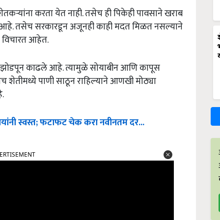
ेतकऱ्यांना करता येत नाही. तसेच ही पिकेही पावसाने खराब
येत आहे. तसेच सरकारडून अजूनही काही मदत मिळत नसल्याने
ी विचारत आहेत.
े झोडपून काढले आहे. त्यामुळे सोयाबीन आणि कापूस
ेच शेतीमध्ये पाणी साठून राहिल्याने आणखी मोठ्या
े.
ुपयांनी स्वस्त; फटाफट चेक करा नवीनतम दर...
ERTISEMENT