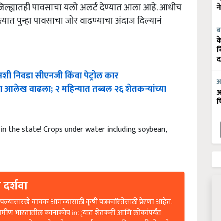
िल्ह्यातही पावसाचा यलो अलर्ट देण्यात आला आहे. आधीच
न
यात पुन्हा पावसाचा जोर वाढण्याचा अंदाज दिल्यानं
ब
क
व
द
ी निवडा सीएनजी किंवा पेट्रोल कार
आ
चा आलेख वाढला; २ महिन्यात तब्बल २६ शेतकऱ्यांच्या
आ
फ
 in the state! Crops under water including soybean,
 दर्शवा
ल्यासारखे वाचक आमच्यासाठी कृषी पत्रकारितेसाठी प्रेरणा आहेत.
रामीण भारतातील कानाकोप in्यात शेतकरी आणि लोकांपर्यंत
आवश्यक आहे. आपले प्रत्येक सहकार्य आमच्या भविष्यासाठी मोलाचे