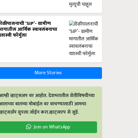
शेळीपालनाची ‘SIP’- ग्रामीण
भागातील आर्थिक स्वावलंबनाचा
यशस्वी फॉर्मुला
More Stories
आम्ही व्हाट्सअप वर आहोत. देशभरातील शेतीविषयीच्या
आताच्या बातम्या मोबाईल वर वाचण्यासाठी आमचा
व्हाट्सअँप ग्रुपला जॉईन करा.व्हाट्सएप से जुड़ें.
Join on WhatsApp