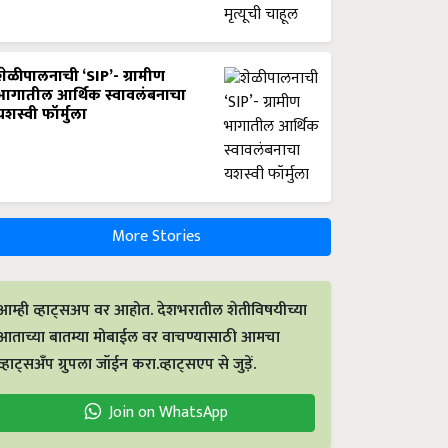
शेळीपालनाची ‘SIP’- ग्रामीण
भागातील आर्थिक स्वावलंबनाचा
यशस्वी फॉर्मुला
More Stories
आम्ही व्हाट्सअप वर आहोत. देशभरातील शेतीविषयीच्या
आताच्या बातम्या मोबाईल वर वाचण्यासाठी आमचा
व्हाट्सअँप ग्रुपला जॉईन करा.व्हाट्सएप से जुड़ें.
Join on WhatsApp