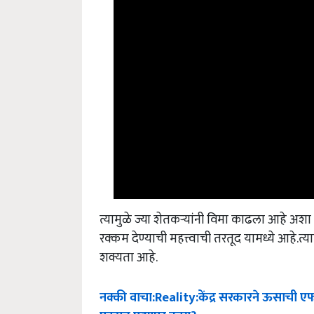
त्यामुळे ज्या शेतकऱ्यांनी विमा काढला आहे अ
रक्कम देण्याची महत्त्वाची तरतूद यामध्ये आहे.त
शक्यता आहे.
नक्की
वाचा
:Reality:
केंद्र
सरकारने
ऊसाची
ए
पदरात
पडणार
काय
?