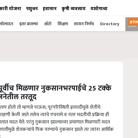
कारी योजना
पशुधन
हवामान
कृषी व्यवसाय
यशोगाथा
ोत्पादन
इतर बातम्या
ऑटो
शिक्षण
शासन निर्णय
Directory
ापूर्वीच मिळणार नुकसानभरपाईचे 25 टक्के
जनेतील तरतूद
ा ताप होतो तो म्हणजे पाऊस, पूरपरिस्थिती इत्यादीमुळे शेतीचे
ी केली जाते तसेच त्यांचे पंचनामे व नंतर मदतीची प्रक्रिया ही
हातात मदत येते. परंतु नुकसान झाल्याच्या प्रमाणात मिळणारी मदत
तीमुळे शेतकऱ्यांचे पिक पाण्याचे नुकसान झाले तर त्यांना आर्थिक
.