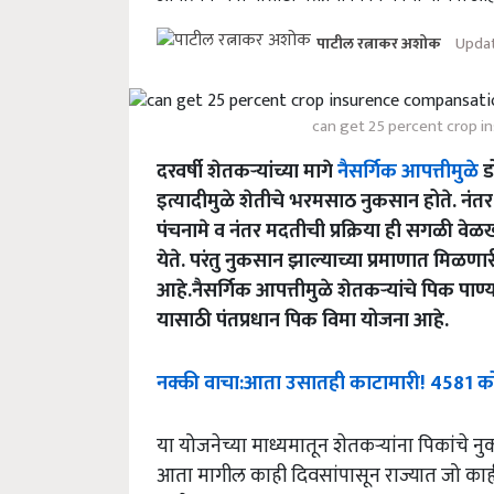
Updat
पाटील रत्नाकर अशोक
can get 25 percent crop i
दरवर्षी शेतकऱ्यांच्या मागे
नैसर्गिक आपत्तीमुळे
ड
इत्यादीमुळे शेतीचे भरमसाठ नुकसान होते. नंत
पंचनामे व नंतर मदतीची प्रक्रिया ही सगळी वेळ
येते. परंतु नुकसान झाल्याच्या प्रमाणात मि
आहे.नैसर्गिक आपत्तीमुळे शेतकऱ्यांचे पिक पाण्
यासाठी पंतप्रधान पिक विमा योजना आहे.
नक्की
वाचा
:
आता
उसातही
काटामारी
! 4581
को
या योजनेच्या माध्यमातून शेतकऱ्यांना पिकांचे न
आता मागील काही दिवसांपासून राज्यात जो काही