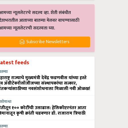
आमच्या न्यूसलेटरचे सदस्य व्हा. शेती संबंधीत
देशभरातील आताच्या बातम्या मेलवर वाचण्यासाठी
आमच्या न्यूसलेटरची सदस्यता घ्या.
Subscribe Newsletters
Latest feeds
ातम्या
हाराष्ट्र राज्याचे मुख्यमंत्री देवेंद्र फडणवीस यांच्या हस्ते
्रुव ॲग्रीटेक्नॉलॉजीजच्या संस्थापकांचा सत्कार,
ेतकऱ्यांसाठीच्या नवसंशोधनाला मिळाली नवी ओळख!
शोगाथा
ेतीतून १०० कोटींची उलाढाल: हेलिकॉप्टरनंतर आता
िमानातून कृषी क्रांती घडवणार डॉ. राजाराम त्रिपाठी
ातम्या