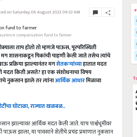
#
ed on Saturday, 06 August 2022 09:32 AM
nsurence compansation fund to farmer
ोक्याला ताप होतो तो म्हणजे पाऊस, पूरपरिस्थिती
र मग शासनाकडून पिकांची पाहणी केली जाते तसेच त्यांचे
खाऊ प्रक्रिया झाल्यानंतर मग
शेतकऱ्यांच्या
हातात मदत
ळणारी मदत किती असते? हा एक संशोधनाचा विषय
T
याचे नुकसान झाले तर त्यांना
आर्थिक आधार
मिळावा
टींचा
घोटाळा
,
राज्यात
खळबळ
..
ुकसान झाल्यावर आर्थिक मदत केली जाते. याच पार्श्वभूमीवर
 पाऊस झाला, या पावसाने शेतीचे प्रचंड प्रमाणात नुकसान