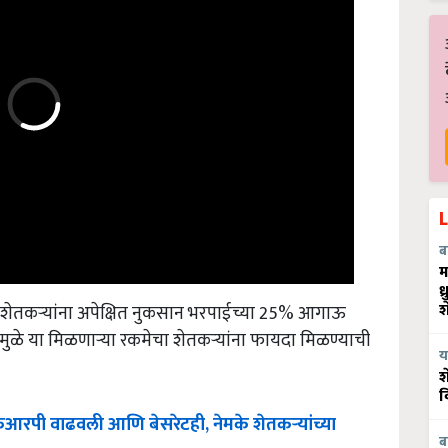
ब
म
ध
शा शेतकऱ्यांना अपेक्षित नुकसान भरपाईच्या 25% आगाऊ
श
्यामुळे या मिळणाऱ्या रकमेचा शेतकऱ्यांना फायदा मिळण्याची
य
श
व
फआरपी
वाढवली
आणि
बेसरेटही
,
नेमके
शेतकऱ्यांच्या
ब