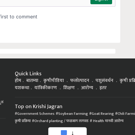
Quick Links
होम
बातम्या
कृषीपीडिया
फलोत्पादन
पशुसंवर्धन
कृषी प्रक
यशकथा
यांत्रिकीकरण
शिक्षण
आरोग्य
इतर
್ನಡ
Top on Krishi Jagran
Government Schemes
Soybean Farming
Goat Rearing
Chili Farm
कृषी प्रक्रिया
Orchard planting / फळबाग लागवड
Health मानवी आरोग्य