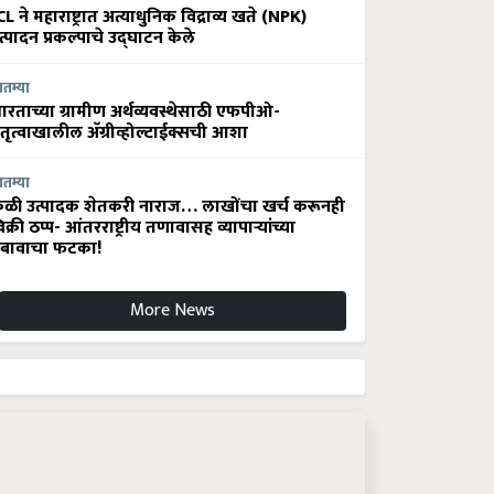
CL ने महाराष्ट्रात अत्याधुनिक विद्राव्य खते (NPK)
त्पादन प्रकल्पाचे उद्घाटन केले
ातम्या
ारताच्या ग्रामीण अर्थव्यवस्थेसाठी एफपीओ-
ेतृत्वाखालील अ‍ॅग्रीव्होल्टाईक्सची आशा
ातम्या
ेळी उत्पादक शेतकरी नाराज… लाखोंचा खर्च करूनही
िक्री ठप्प- आंतरराष्ट्रीय तणावासह व्यापाऱ्यांच्या
बावाचा फटका!
More News