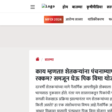
होम
बातम्या
कृषीपीडिया
सर
MFOI 2024
आरोग्य सल्ला
यांत्रिकीकरण
फल
बातम्या
काय म्हणता! शेतकऱ्यांना पंचनाम्य
रक्कम? समजून घेऊ पिक विमा यो
दरवर्षी शेतकऱ्यांच्या मागे नैसर्गिक आपत्तीमुळे डोक्याल
भरमसाठ नुकसान होते. नंतर मग शासनाकडून पिकांची पाहण
सगळी वेळखाऊ प्रक्रिया झाल्यानंतर मग शेतकऱ्यांच्या 
किती असते? हा एक संशोधनाचा विषय आहे.नैसर्गिक आपत्
आधार मिळावा यासाठी पंतप्रधान पिक विमा योजना आहे