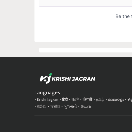
Languages
Krishi Jagran
हिंदी
বাঙালি
ਪੰਜਾਬੀ
தமிழ்
മലയാളം
ಕನ
ଓଡିଆ
অসমীয়া
ગુજરાતી
తెలుగు