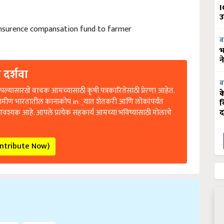
I
उ
insurence compansation fund to farmer
ब
भ
न
 दर्शवा
ब
ल्यासारखे वाचक आमच्यासाठी कृषी पत्रकारितेसाठी प्रेरणा आहेत.
क
रामीण भारतातील कानाकोप in्यात शेतकरी आणि लोकांपर्यंत
व
आवश्यक आहे. आपले प्रत्येक सहकार्य आमच्या भविष्यासाठी मोलाचे
द
ontribute Now)