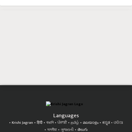
Languages
Krishi Jagran
हिंदी
বাঙালি
ਪੰਜਾਬੀ
தமிழ்
മലയാളം
ಕನ್ನಡ
ଓଡିଆ
অসমীয়া
ગુજરાતી
తెలుగు