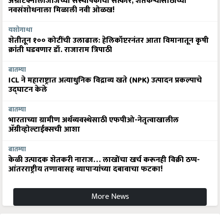
ॲग्रीटेक्नॉलॉजीजच्या संस्थापकांचा सत्कार, शेतकऱ्यांसाठीच्या
नवसंशोधनाला मिळाली नवी ओळख!
यशोगाथा
शेतीतून १०० कोटींची उलाढाल: हेलिकॉप्टरनंतर आता विमानातून कृषी
क्रांती घडवणार डॉ. राजाराम त्रिपाठी
बातम्या
ICL ने महाराष्ट्रात अत्याधुनिक विद्राव्य खते (NPK) उत्पादन प्रकल्पाचे
उद्घाटन केले
बातम्या
भारताच्या ग्रामीण अर्थव्यवस्थेसाठी एफपीओ-नेतृत्वाखालील
अ‍ॅग्रीव्होल्टाईक्सची आशा
बातम्या
केळी उत्पादक शेतकरी नाराज… लाखोंचा खर्च करूनही विक्री ठप्प-
आंतरराष्ट्रीय तणावासह व्यापाऱ्यांच्या दबावाचा फटका!
More News