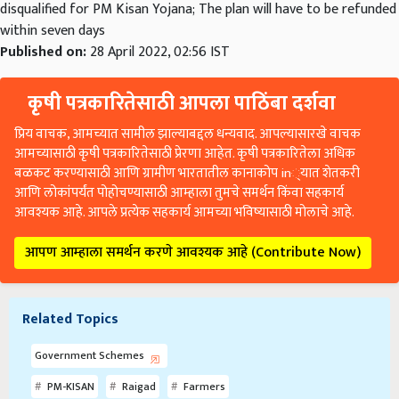
disqualified for PM Kisan Yojana; The plan will have to be refunded
within seven days
Published on:
28 April 2022, 02:56 IST
कृषी पत्रकारितेसाठी आपला पाठिंबा दर्शवा
प्रिय वाचक, आमच्यात सामील झाल्याबद्दल धन्यवाद. आपल्यासारखे वाचक
आमच्यासाठी कृषी पत्रकारितेसाठी प्रेरणा आहेत. कृषी पत्रकारितेला अधिक
बळकट करण्यासाठी आणि ग्रामीण भारतातील कानाकोप in्यात शेतकरी
आणि लोकांपर्यंत पोहोचण्यासाठी आम्हाला तुमचे समर्थन किंवा सहकार्य
आवश्यक आहे. आपले प्रत्येक सहकार्य आमच्या भविष्यासाठी मोलाचे आहे.
आपण आम्हाला समर्थन करणे आवश्यक आहे (Contribute Now)
Related Topics
Government Schemes
PM-KISAN
Raigad
Farmers