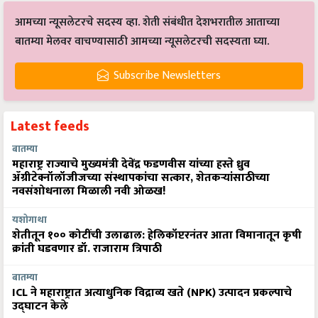
आमच्या न्यूसलेटरचे सदस्य व्हा. शेती संबंधीत देशभरातील आताच्या
बातम्या मेलवर वाचण्यासाठी आमच्या न्यूसलेटरची सदस्यता घ्या.
Subscribe Newsletters
Latest feeds
बातम्या
महाराष्ट्र राज्याचे मुख्यमंत्री देवेंद्र फडणवीस यांच्या हस्ते ध्रुव
ॲग्रीटेक्नॉलॉजीजच्या संस्थापकांचा सत्कार, शेतकऱ्यांसाठीच्या
नवसंशोधनाला मिळाली नवी ओळख!
यशोगाथा
शेतीतून १०० कोटींची उलाढाल: हेलिकॉप्टरनंतर आता विमानातून कृषी
क्रांती घडवणार डॉ. राजाराम त्रिपाठी
बातम्या
ICL ने महाराष्ट्रात अत्याधुनिक विद्राव्य खते (NPK) उत्पादन प्रकल्पाचे
उद्घाटन केले