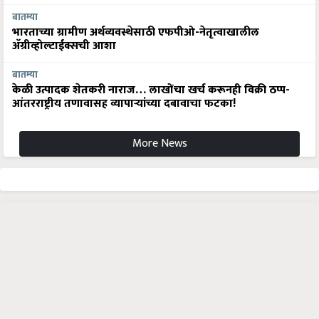
बातम्या
भारताच्या ग्रामीण अर्थव्यवस्थेसाठी एफपीओ-नेतृत्वाखालील
अ‍ॅग्रीव्होल्टाईक्सची आशा
बातम्या
केळी उत्पादक शेतकरी नाराज… लाखोंचा खर्च करूनही विक्री ठप्प-
आंतरराष्ट्रीय तणावासह व्यापाऱ्यांच्या दबावाचा फटका!
More News