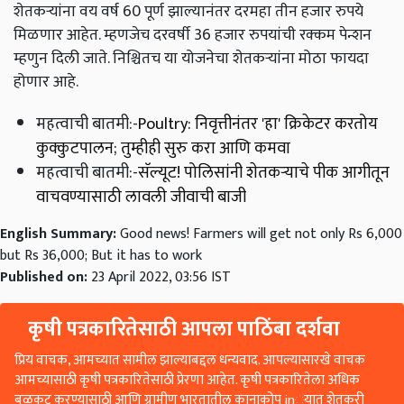
शेतकऱ्यांना वय वर्ष 60 पूर्ण झाल्यानंतर दरमहा तीन हजार रुपये
मिळणार आहेत. म्हणजेच दरवर्षी 36 हजार रुपयांची रक्कम पेन्शन
म्हणुन दिली जाते. निश्चितच या योजनेचा शेतकर्‍यांना मोठा फायदा
होणार आहे.
महत्वाची बातमी:-
Poultry: निवृत्तीनंतर 'हा' क्रिकेटर करतोय
कुक्कुटपालन; तुम्हीही सुरु करा आणि कमवा
महत्वाची बातमी:-
सॅल्यूट! पोलिसांनी शेतकऱ्याचे पीक आगीतून
वाचवण्यासाठी लावली जीवाची बाजी
English Summary:
Good news! Farmers will get not only Rs 6,000
but Rs 36,000; But it has to work
Published on:
23 April 2022, 03:56 IST
कृषी पत्रकारितेसाठी आपला पाठिंबा दर्शवा
प्रिय वाचक, आमच्यात सामील झाल्याबद्दल धन्यवाद. आपल्यासारखे वाचक
आमच्यासाठी कृषी पत्रकारितेसाठी प्रेरणा आहेत. कृषी पत्रकारितेला अधिक
बळकट करण्यासाठी आणि ग्रामीण भारतातील कानाकोप in्यात शेतकरी