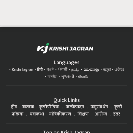
Languages
Krishi Jagran
हिंदी
বাঙালি
ਪੰਜਾਬੀ
தமிழ்
മലയാളം
ಕನ್ನಡ
ଓଡିଆ
অসমীয়া
ગુજરાતી
తెలుగు
Quick Links
होम
बातम्या
कृषीपीडिया
फलोत्पादन
पशुसंवर्धन
कृषी
प्रक्रिया
यशकथा
यांत्रिकीकरण
शिक्षण
आरोग्य
इतर
Top on Krishi Jagran