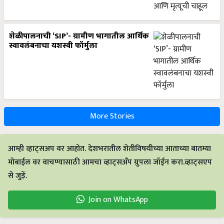
शेळीपालनाची ‘SIP’- ग्रामीण भागातील आर्थिक
स्वावलंबनाचा यशस्वी फॉर्मुला
More Stories
आम्ही व्हाट्सअप वर आहोत. देशभरातील शेतीविषयीच्या आताच्या बातम्या
मोबाईल वर वाचण्यासाठी आमचा व्हाट्सअँप ग्रुपला जॉईन करा.व्हाट्सएप
से जुड़ें.
Join on WhatsApp