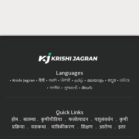
Languages
Krishi Jagran
हिंदी
বাঙালি
ਪੰਜਾਬੀ
தமிழ்
മലയാളം
ಕನ್ನಡ
ଓଡିଆ
অসমীয়া
ગુજરાતી
తెలుగు
Quick Links
होम
बातम्या
कृषीपीडिया
फलोत्पादन
पशुसंवर्धन
कृषी
प्रक्रिया
यशकथा
यांत्रिकीकरण
शिक्षण
आरोग्य
इतर