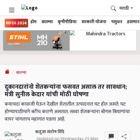
मराठी
होम
बातम्या
कृषीपीडिया
सरकारी योजना
पशुधन
हवामान
MFOI 2024
बातम्या
दुकानदारांनो शेतकऱ्यांना फसवत असाल तर सावधान;
मंत्री सुनील केदार यांची मोठी घोषणा
बऱ्याचदा काळजी घेऊन देखील शेतातील उत्पादनात घट होत असते. घट
होण्यापाठीमागे बरीच कारणे असतात. सध्या शेतकऱ्यांना बोगस बियाणांचा
वापर चांगलाच महागात पडला आहे.
ऋतुजा संतोष शिंदे
Updated on Wednesday, 25 May