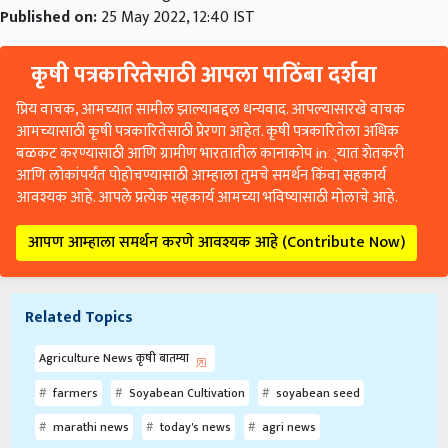
Published on:
25 May 2022, 12:40 IST
कृषी पत्रकारितेसाठी आपला पाठिंबा दर्शवा
प्रिय वाचक, आमच्यात सामील झाल्याबद्दल धन्यवाद. आपल्यासारखे वाचक
आमच्यासाठी कृषी पत्रकारितेसाठी प्रेरणा आहेत. कृषी पत्रकारितेला अधिक
बळकट करण्यासाठी आणि ग्रामीण भारतातील कानाकोप in्यात शेतकरी
आणि लोकांपर्यंत पोहोचण्यासाठी आम्हाला तुमचे समर्थन किंवा सहकार्य
आवश्यक आहे. आपले प्रत्येक सहकार्य आमच्या भविष्यासाठी मोलाचे आहे.
आपण आम्हाला समर्थन करणे आवश्यक आहे (Contribute Now)
Related Topics
Agriculture News कृषी बातम्या
farmers
Soyabean Cultivation
soyabean seed
marathi news
today's news
agri news