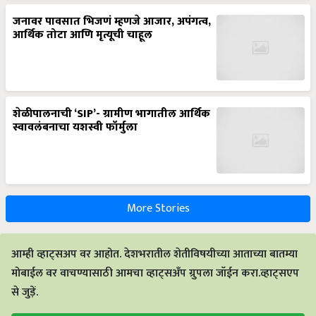
जनावर पावसात भिजणं म्हणजे आजार, अपंगत्व,
आर्थिक तोटा आणि मृत्यूची चाहूल
शेळीपालनाची ‘SIP’- ग्रामीण भागातील आर्थिक
स्वावलंबनाचा यशस्वी फॉर्मुला
More Stories
आम्ही व्हाट्सअप वर आहोत. देशभरातील शेतीविषयीच्या आताच्या बातम्या
मोबाईल वर वाचण्यासाठी आमचा व्हाट्सअँप ग्रुपला जॉईन करा.व्हाट्सएप
से जुड़ें.