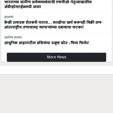
भारताच्या ग्रामीण अर्थव्यवस्थेसाठी एफपीओ-नेतृत्वाखालील
अ‍ॅग्रीव्होल्टाईक्सची आशा
बातम्या
केळी उत्पादक शेतकरी नाराज… लाखोंचा खर्च करूनही विक्री ठप्प-
आंतरराष्ट्रीय तणावासह व्यापाऱ्यांच्या दबावाचा फटका!
आरोग्य सल्ला
आधुनिक आहारातील प्रथिनांचा उत्कृष्ट स्रोत : फिश फिलेट
More News