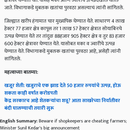
क्षेत्रावर घेण्यात येते. यासह मका आणि ज्वारीचे उत्पन्नदेखील घेतले
जाते. विभागाकडे मुबलक खतांचा पुरवठा असल्याचं त्यांनी सांगितले.
जिल्ह्यात खरीप हंगामात चार मुख्यपिक घेण्यात येते. साधारण 4 लाख
हेक्टर 77 हजार क्षेत्र कापूस तर 1 लाख 57 हेक्टर क्षेत्रात सोयाबिनचे
उत्पन्न घेण्यात येते तर तांदुळ 88हजार 905 हेक्टर क्षेत्र व तुर 83 हजार
600 हेक्टर क्षेत्रावर घेण्यात येते. यासोबत मका व ज्वारीचे उत्पन्न
घेण्यात येते. विभागाकडे मुबलक खतांचा पुरवठा आहे, असेही त्यांनी
सांगितले.
महत्वाच्या बातम्या:
खजूर शेती: खजुराचे एक झाड देते 50 हजार रुपयांचे उत्पन्न, होऊ
शकता काही वर्षात करोडपती
केंद्र सरकारच आहे शेतकऱ्यांचा शत्रू? आता साखरेच्या निर्यातीवर
बंदी घालण्याची तयारी सुरू
English Summary:
Beware if shopkeepers are cheating farmers;
Minister Sunil Kedar's big announcement