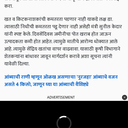
करा.
खत व किटकनाशकांची कमतरता पडणार नाही याकडे लक्ष द्या.
त्यासाठी निधीची कमतरता पडू देणार नाही असेही मंत्री सुनील केदार
यांनी स्पष्ट केले. दिवसेंदिवस जमीनीचा पोत खराब होत जाऊन
उत्पादकता कमी होत आहेत. त्यामुळे मातीचे आरोग्य धोक्यात आले
आहे. त्यामुळे सेंद्रिय खतांचा वापर वाढवावा. यासाठी कृषी विभागाने
शेतकऱ्यांना बांधावर जावून मार्गदर्शन करावे अशा सूचना त्यांनी
यावेळी दिल्या.
आंब्याची राणी म्हणून ओळख असणाऱ्या 'नुरजहा' आंब्याचे वजन
असते 4 किलो, जाणून घ्या या आंब्याची वैशिष्ट्ये
ADVERTISEMENT