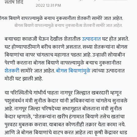
2022 12:31 PM
बोगस बियाणे वापरल्यामुळे बऱ्याच नुकसानीला शेतकरी सामोरे जात आहेत.
बऱ्याचदा काळजी घेऊन देखील शेतातील
उत्पादनात
घट होत असते.
घट होण्यापाठीमागे बरीच कारणे असतात. सध्या शेतकऱ्यांना बोगस
बियाणांचा वापर चांगलाच महागात पडला आहे. उन्हाळी सोयाबीन
पेरणी करताना बोगस बियाणे वापरल्यामुळे बऱ्याच नुकसानीला
शेतकरी
सामोरे जात आहेत.
बोगस बियाणांमुळे
त्यांच्या उत्पादनात
मोठी घट झाली आहे.
या परिस्थितीचे गांभीर्य पाहता नागपूर जिल्ह्यात खबरदारी म्हणून
पशुसंवर्धन मंत्री सुनील केदार यांनी अधिकाऱ्यांना चांगलेच सुनावले
आहे. नागपूर जिल्हा परिषदेच्या सभागृहात बोलताना मंत्री सुनील
केदार म्हणाले, "शेतकऱ्यांना खरीप हंगामात बियाणे तसेच खतांचा
पुरवठा मुबलक करावा. याबाबत कोणतीही तक्रार येता कामा नये.
आणि जे बोगस बियाणांचे वाटप करत आहेत त्या कृषी केंद्रावर धाड