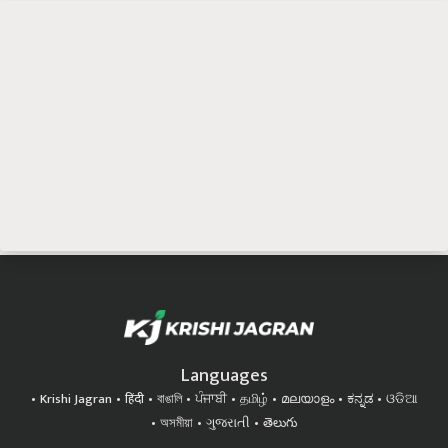
Languages
Krishi Jagran
हिंदी
বাঙালি
ਪੰਜਾਬੀ
தமிழ்
മലയാളം
ಕನ್ನಡ
ଓଡିଆ
অসমীয়া
ગુજરાતી
తెలుగు