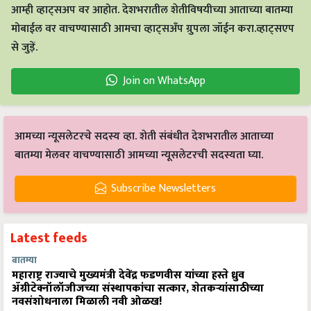
आम्ही व्हाट्सअप वर आहोत. देशभरातील शेतीविषयीच्या आताच्या बातम्या
मोबाईल वर वाचण्यासाठी आमचा व्हाट्सअँप ग्रुपला जॉईन करा.व्हाट्सएप
से जुड़ें.
Join on WhatsApp
आमच्या न्यूसलेटरचे सदस्य व्हा. शेती संबंधीत देशभरातील आताच्या
बातम्या मेलवर वाचण्यासाठी आमच्या न्यूसलेटरची सदस्यता घ्या.
Subscribe Newsletters
Latest feeds
बातम्या
महाराष्ट्र राज्याचे मुख्यमंत्री देवेंद्र फडणवीस यांच्या हस्ते ध्रुव
ॲग्रीटेक्नॉलॉजीजच्या संस्थापकांचा सत्कार, शेतकऱ्यांसाठीच्या
नवसंशोधनाला मिळाली नवी ओळख!