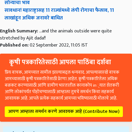
सोन्याचा भाव
सावधान! महाराष्ट्रासह 11 राज्यांमध्ये लंपी रोगाचा फैलाव, 11
लाखांहून अधिक जनावरे बाधित
English Summary:
...and the animals outside were quite
stretched by Ajit dada!!
Published on:
02 September 2022, 11:05 IST
कृषी पत्रकारितेसाठी आपला पाठिंबा दर्शवा
प्रिय वाचक, आमच्यात सामील झाल्याबद्दल धन्यवाद. आपल्यासारखे वाचक
आमच्यासाठी कृषी पत्रकारितेसाठी प्रेरणा आहेत. कृषी पत्रकारितेला अधिक
बळकट करण्यासाठी आणि ग्रामीण भारतातील कानाकोप in्यात शेतकरी
आणि लोकांपर्यंत पोहोचण्यासाठी आम्हाला तुमचे समर्थन किंवा सहकार्य
आवश्यक आहे. आपले प्रत्येक सहकार्य आमच्या भविष्यासाठी मोलाचे आहे.
आपण आम्हाला समर्थन करणे आवश्यक आहे (Contribute Now)