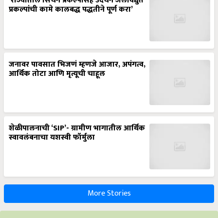
‘राज्यातील सिंचन प्रकल्पासह उदंचन जलविद्युत
प्रकल्पांची कामे कालबद्ध पद्धतीने पूर्ण करा’
जनावर पावसात भिजणं म्हणजे आजार, अपंगत्व,
आर्थिक तोटा आणि मृत्यूची चाहूल
शेळीपालनाची ‘SIP’- ग्रामीण भागातील आर्थिक
स्वावलंबनाचा यशस्वी फॉर्मुला
More Stories