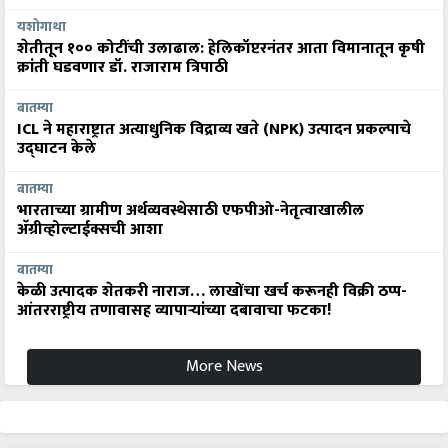
यशोगाथा
शेतीतून १०० कोटींची उलाढाल: हेलिकॉप्टरनंतर आता विमानातून कृषी
क्रांती घडवणार डॉ. राजाराम त्रिपाठी
बातम्या
ICL ने महाराष्ट्रात अत्याधुनिक विद्राव्य खते (NPK) उत्पादन प्रकल्पाचे
उद्घाटन केले
बातम्या
भारताच्या ग्रामीण अर्थव्यवस्थेसाठी एफपीओ-नेतृत्वाखालील
अ‍ॅग्रीव्होल्टाईक्सची आशा
बातम्या
केळी उत्पादक शेतकरी नाराज… लाखोंचा खर्च करूनही विक्री ठप्प-
आंतरराष्ट्रीय तणावासह व्यापाऱ्यांच्या दबावाचा फटका!
More News