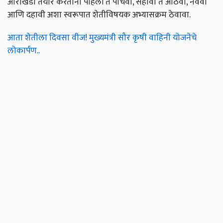
आराखडा तयार करताना पहिली ते पाचवी, सहावी ते आठवी, नववी
आणि दहावी अशा स्वरूपात शेतीविषयक अभ्यासक्रम ठेवावा.
आता शेतीला दिवसा वीज! मुख्यमंत्री सौर कृषी वाहिनी योजनेचे
लोकार्पण..