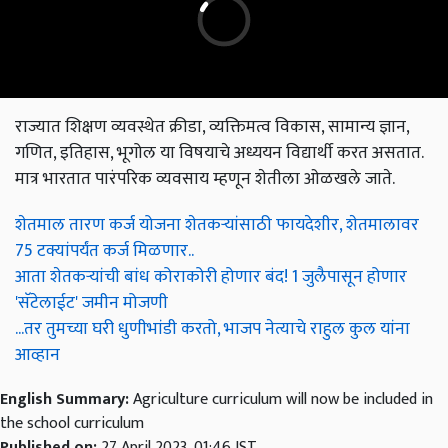
राज्यात शिक्षण व्यवस्थेत क्रीडा, व्यक्तिमत्व विकास, सामान्य ज्ञान,
गणित, इतिहास, भूगोल या विषयाचे अध्ययन विद्यार्थी करत असतात.
मात्र भारतात पारंपरिक व्यवसाय म्हणून शेतीला ओळखले जाते.
शेतमाल तारण कर्ज योजना शेतकऱ्यांसाठी फायदेशीर, शेतमालावर
75 टक्यांपर्यंत कर्ज मिळणार..
आता शेतकऱ्यांची बांध कोराकोरी होणार बंद! 1 जुलैपासून होणार
'सॅटेलाईट' जमीन मोजणी
...तर तुमच्या घरी धुणीभांडी करतो, भाजप नेत्याचे राहुल कुल यांना
आव्हान
English Summary:
Agriculture curriculum will now be included in
the school curriculum
Published on:
27 April 2023, 01:46 IST