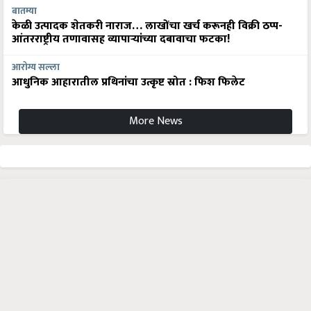
बातम्या
केळी उत्पादक शेतकरी नाराज… लाखोंचा खर्च करूनही विक्री ठप्प-
आंतरराष्ट्रीय तणावासह व्यापाऱ्यांच्या दबावाचा फटका!
आरोग्य सल्ला
आधुनिक आहारातील प्रथिनांचा उत्कृष्ट स्रोत : फिश फिलेट
More News