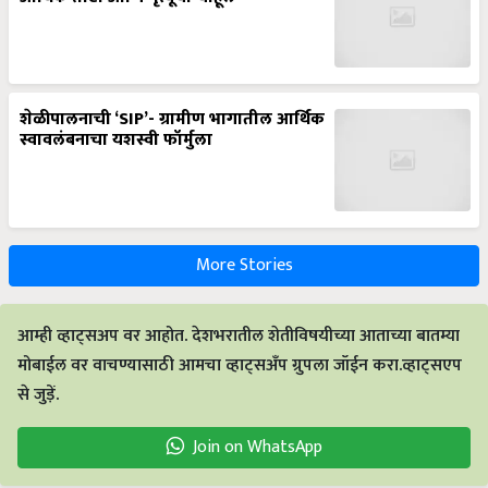
शेळीपालनाची ‘SIP’- ग्रामीण भागातील आर्थिक
स्वावलंबनाचा यशस्वी फॉर्मुला
More Stories
आम्ही व्हाट्सअप वर आहोत. देशभरातील शेतीविषयीच्या आताच्या बातम्या
मोबाईल वर वाचण्यासाठी आमचा व्हाट्सअँप ग्रुपला जॉईन करा.व्हाट्सएप
से जुड़ें.
Join on WhatsApp