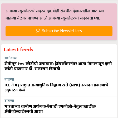
आमच्या न्यूसलेटरचे सदस्य व्हा. शेती संबंधीत देशभरातील आताच्या
बातम्या मेलवर वाचण्यासाठी आमच्या न्यूसलेटरची सदस्यता घ्या.
Subscribe Newsletters
Latest feeds
यशोगाथा
शेतीतून १०० कोटींची उलाढाल: हेलिकॉप्टरनंतर आता विमानातून कृषी
क्रांती घडवणार डॉ. राजाराम त्रिपाठी
बातम्या
ICL ने महाराष्ट्रात अत्याधुनिक विद्राव्य खते (NPK) उत्पादन प्रकल्पाचे
उद्घाटन केले
बातम्या
भारताच्या ग्रामीण अर्थव्यवस्थेसाठी एफपीओ-नेतृत्वाखालील
अ‍ॅग्रीव्होल्टाईक्सची आशा