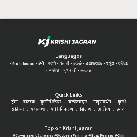
Languages
Krishi Jagran
हिंदी
বাঙালি
ਪੰਜਾਬੀ
தமிழ்
മലയാളം
ಕನ್ನಡ
ଓଡିଆ
অসমীয়া
ગુજરાતી
తెలుగు
Quick Links
होम
बातम्या
कृषीपीडिया
फलोत्पादन
पशुसंवर्धन
कृषी
प्रक्रिया
यशकथा
यांत्रिकीकरण
शिक्षण
आरोग्य
इतर
Top on Krishi Jagran
Government Schemes
Soybean Farming
Goat Rearing
Chili