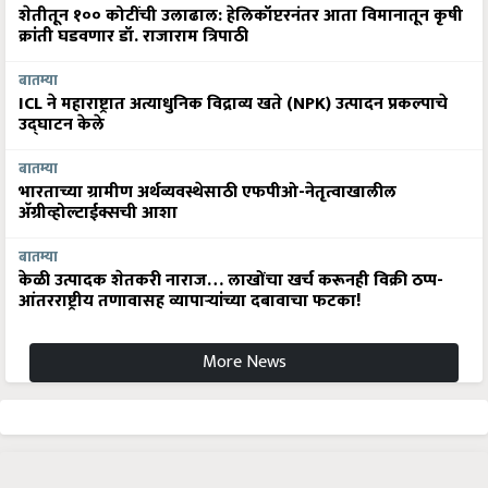
शेतीतून १०० कोटींची उलाढाल: हेलिकॉप्टरनंतर आता विमानातून कृषी
क्रांती घडवणार डॉ. राजाराम त्रिपाठी
बातम्या
ICL ने महाराष्ट्रात अत्याधुनिक विद्राव्य खते (NPK) उत्पादन प्रकल्पाचे
उद्घाटन केले
बातम्या
भारताच्या ग्रामीण अर्थव्यवस्थेसाठी एफपीओ-नेतृत्वाखालील
अ‍ॅग्रीव्होल्टाईक्सची आशा
बातम्या
केळी उत्पादक शेतकरी नाराज… लाखोंचा खर्च करूनही विक्री ठप्प-
आंतरराष्ट्रीय तणावासह व्यापाऱ्यांच्या दबावाचा फटका!
More News