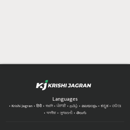
Languages
Krishi Jagran
हिंदी
বাঙালি
ਪੰਜਾਬੀ
தமிழ்
മലയാളം
ಕನ್ನಡ
ଓଡିଆ
অসমীয়া
ગુજરાતી
తెలుగు