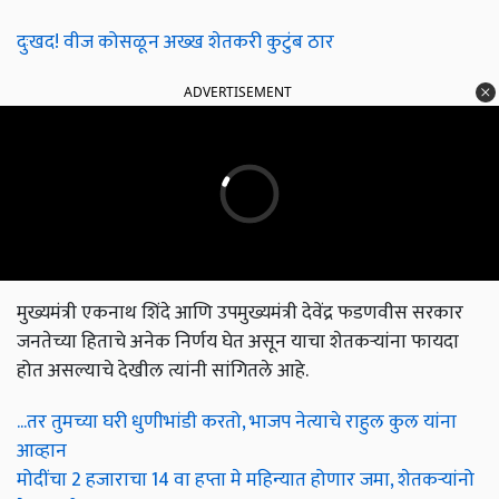
दुःखद! वीज कोसळून अख्ख शेतकरी कुटुंब ठार
ADVERTISEMENT
मुख्यमंत्री एकनाथ शिंदे आणि उपमुख्यमंत्री देवेंद्र फडणवीस सरकार
जनतेच्या हिताचे अनेक निर्णय घेत असून याचा शेतकऱ्यांना फायदा
होत असल्याचे देखील त्यांनी सांगितले आहे.
...तर तुमच्या घरी धुणीभांडी करतो, भाजप नेत्याचे राहुल कुल यांना
आव्हान
मोदींचा 2 हजाराचा 14 वा हप्ता मे महिन्यात होणार जमा, शेतकऱ्यांनो