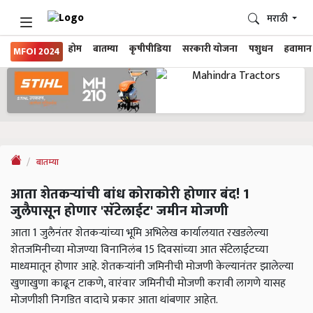
मराठी
होम
बातम्या
कृषीपीडिया
सरकारी योजना
पशुधन
हवामान
MFOI 2024
बातम्या
आता शेतकऱ्यांची बांध कोराकोरी होणार बंद! 1
जुलैपासून होणार 'सॅटेलाईट' जमीन मोजणी
आता 1 जुलैनंतर शेतकऱ्यांच्या भूमि अभिलेख कार्यालयात रखडलेल्या
शेतजमिनीच्या मोजण्या विनानिलंब 15 दिवसांच्या आत सॅटेलाईटच्या
माध्यमातून होणार आहे. शेतकऱ्यांनी जमिनीची मोजणी केल्यानंतर झालेल्या
खुणाखुणा काढून टाकणे, वारंवार जमिनीची मोजणी करावी लागणे यासह
मोजणीशी निगडित वादाचे प्रकार आता थांबणार आहेत.