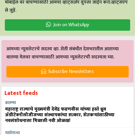
मोबाईल वर वाचण्यासाठी आमचा व्हाट्सअँप ग्रुपला जॉईन करा.व्हाट्सएप
से जुड़ें.
Join on WhatsApp
आमच्या न्यूसलेटरचे सदस्य व्हा. शेती संबंधीत देशभरातील आताच्या
बातम्या मेलवर वाचण्यासाठी आमच्या न्यूसलेटरची सदस्यता घ्या.
Subscribe Newsletters
Latest feeds
बातम्या
महाराष्ट्र राज्याचे मुख्यमंत्री देवेंद्र फडणवीस यांच्या हस्ते ध्रुव
ॲग्रीटेक्नॉलॉजीजच्या संस्थापकांचा सत्कार, शेतकऱ्यांसाठीच्या
नवसंशोधनाला मिळाली नवी ओळख!
यशोगाथा