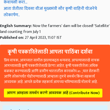
केवायसी करा...
आता शेतीला दिवसा वीज! मुख्यमंत्री सौर कृषी वाहिनी योजनेचे
लोकार्पण..
English Summary:
Now the farmers' dam will be closed! 'Satellite'
land counting from July 1
Published on:
27 April 2023, 11:07 IST
कृषी पत्रकारितेसाठी आपला पाठिंबा दर्शवा
प्रिय वाचक, आमच्यात सामील झाल्याबद्दल धन्यवाद. आपल्यासारखे वाचक
आमच्यासाठी कृषी पत्रकारितेसाठी प्रेरणा आहेत. कृषी पत्रकारितेला अधिक
बळकट करण्यासाठी आणि ग्रामीण भारतातील कानाकोप in्यात शेतकरी
आणि लोकांपर्यंत पोहोचण्यासाठी आम्हाला तुमचे समर्थन किंवा सहकार्य
आवश्यक आहे. आपले प्रत्येक सहकार्य आमच्या भविष्यासाठी मोलाचे आहे.
आपण आम्हाला समर्थन करणे आवश्यक आहे (Contribute Now)