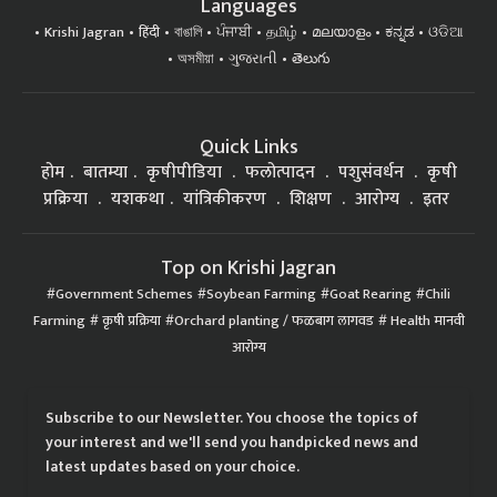
Languages
Krishi Jagran
हिंदी
বাঙালি
ਪੰਜਾਬੀ
தமிழ்
മലയാളം
ಕನ್ನಡ
ଓଡିଆ
অসমীয়া
ગુજરાતી
తెలుగు
Quick Links
होम
बातम्या
कृषीपीडिया
फलोत्पादन
पशुसंवर्धन
कृषी
प्रक्रिया
यशकथा
यांत्रिकीकरण
शिक्षण
आरोग्य
इतर
Top on Krishi Jagran
Government Schemes
Soybean Farming
Goat Rearing
Chili
Farming
कृषी प्रक्रिया
Orchard planting / फळबाग लागवड
Health मानवी
आरोग्य
Subscribe to our Newsletter. You choose the topics of
your interest and we'll send you handpicked news and
latest updates based on your choice.