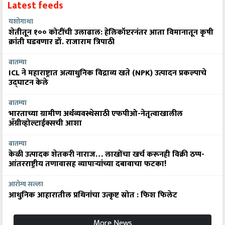
Latest feeds
यशोगाथा
शेतीतून १०० कोटींची उलाढाल: हेलिकॉप्टरनंतर आता विमानातून कृषी
क्रांती घडवणार डॉ. राजाराम त्रिपाठी
बातम्या
ICL ने महाराष्ट्रात अत्याधुनिक विद्राव्य खते (NPK) उत्पादन प्रकल्पाचे
उद्घाटन केले
बातम्या
भारताच्या ग्रामीण अर्थव्यवस्थेसाठी एफपीओ-नेतृत्वाखालील
अ‍ॅग्रीव्होल्टाईक्सची आशा
बातम्या
केळी उत्पादक शेतकरी नाराज… लाखोंचा खर्च करूनही विक्री ठप्प-
आंतरराष्ट्रीय तणावासह व्यापाऱ्यांच्या दबावाचा फटका!
आरोग्य सल्ला
आधुनिक आहारातील प्रथिनांचा उत्कृष्ट स्रोत : फिश फिलेट
More News