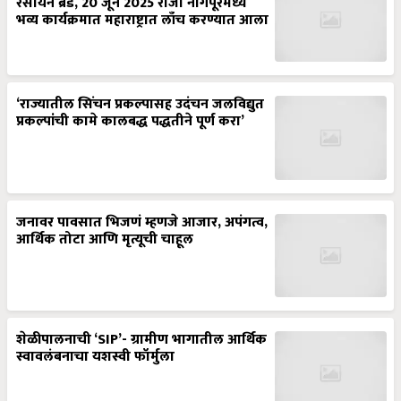
रसायन ब्रँड, 20 जून 2025 रोजी नागपूरमध्ये
भव्य कार्यक्रमात महाराष्ट्रात लाँच करण्यात आला
‘राज्यातील सिंचन प्रकल्पासह उदंचन जलविद्युत
प्रकल्पांची कामे कालबद्ध पद्धतीने पूर्ण करा’
जनावर पावसात भिजणं म्हणजे आजार, अपंगत्व,
आर्थिक तोटा आणि मृत्यूची चाहूल
शेळीपालनाची ‘SIP’- ग्रामीण भागातील आर्थिक
स्वावलंबनाचा यशस्वी फॉर्मुला