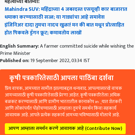
महत्वाच्या बातम्या:
Mahindra SUV: महिंद्राच्या 4 जबरदस्त एसयूव्ही कार बाजारात
धमाका करण्यासाठी सज्ज; या गाड्यांचा आहे समावेश
इंजिनिअर दादा तुमचा नादच खुळा! मन की बात मधून प्रोत्साहित
होत पिकवले ड्रॅगन फ्रूट; कमावतोय लाखों
English Summary:
A farmer committed suicide while wishing the
Prime Minister
Published on:
19 September 2022, 03:34 IST
कृषी पत्रकारितेसाठी आपला पाठिंबा दर्शवा
प्रिय वाचक, आमच्यात सामील झाल्याबद्दल धन्यवाद. आपल्यासारखे वाचक
आमच्यासाठी कृषी पत्रकारितेसाठी प्रेरणा आहेत. कृषी पत्रकारितेला अधिक
बळकट करण्यासाठी आणि ग्रामीण भारतातील कानाकोप in्यात शेतकरी
आणि लोकांपर्यंत पोहोचण्यासाठी आम्हाला तुमचे समर्थन किंवा सहकार्य
आवश्यक आहे. आपले प्रत्येक सहकार्य आमच्या भविष्यासाठी मोलाचे आहे.
आपण आम्हाला समर्थन करणे आवश्यक आहे (Contribute Now)